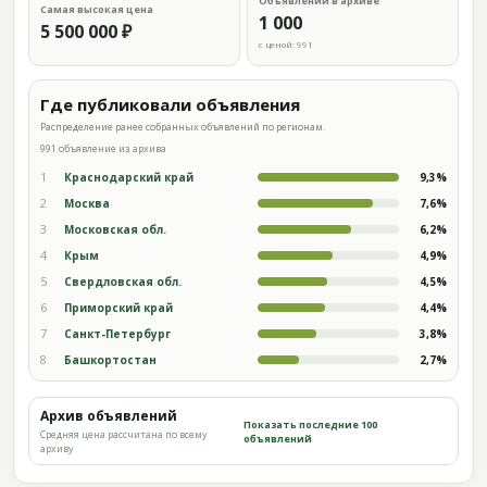
Объявлений в архиве
Самая высокая цена
1 000
5 500 000 ₽
с ценой: 991
Где публиковали объявления
Распределение ранее собранных объявлений по регионам.
991 объявление из архива
1
Краснодарский край
9,3%
2
Москва
7,6%
3
Московская обл.
6,2%
4
Крым
4,9%
5
Свердловская обл.
4,5%
6
Приморский край
4,4%
7
Санкт-Петербург
3,8%
8
Башкортостан
2,7%
Архив объявлений
Показать последние 100
Средняя цена рассчитана по всему
объявлений
архиву