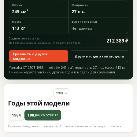
Объём
Мощность
249 см³
27 л.с.
Масса
Высота сиденья
113 кг
Нет данных
Средняя цена в архиве
212 389 ₽
По 1 000 объявлениям из архива · 11.06.2019–27.07.2026
Сравнить с другой
→
Другие годы этой модели
моделью
Yamaha XT 250T 1983 — объём 249 см³, мощность 27 л.с., масса 113 кг.
Ниже — характеристики, другие годы и модели для сравнения.
1984 →
Годы этой модели
1984
1983
ВЫ СМОТРИТЕ
Карточки объединены по названию. Поколение и комплектация могут отличаться.