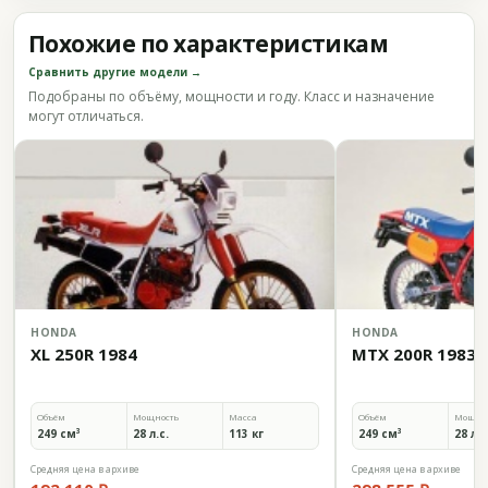
Похожие по характеристикам
Сравнить другие модели →
Подобраны по объёму, мощности и году. Класс и назначение
могут отличаться.
HONDA
HONDA
XL 250R 1984
MTX 200R 1983
Объём
Мощность
Масса
Объём
Мощно
249 см³
28 л.с.
113 кг
249 см³
28 л.с
Средняя цена в архиве
Средняя цена в архиве