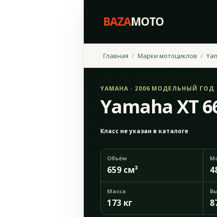
BAZA
MOTO
Главная
Марки мотоциклов
Ya
YAMAHA · 2006 МОДЕЛЬНЫЙ ГОД
Yamaha XT 6
Класс не указан в каталоге
Объём
М
659 см³
4
Масса
Вы
173 кг
8