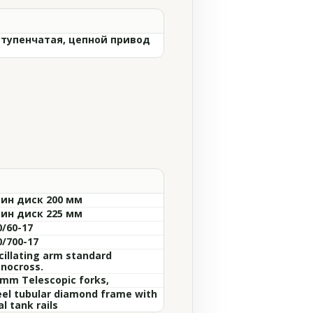
ступенчатая, цепной привод
ин диск 200 мм
ин диск 225 мм
0/60-17
0/700-17
cillating arm standard
nocross.
 mm Telescopic forks,
eel tubular diamond frame with
l tank rails