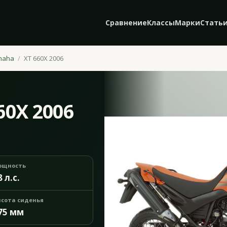
Сравнение
Классы
Марки
Стать
maha
XT 660X 2006
60X 2006
ощность
8 л.с.
сота сиденья
75 мм