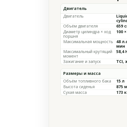
Двигатель
Двигатель
Liqui
cylin
Объём двигателя
659 с
Диаметр цилиндра × ход
100 ×
поршня
Максимальная мощность
48 л.
мин
Максимальный крутящий
58,4 
момент
Зажигание и запуск
TCI,
Размеры и масса
Объём топливного бака
15 л
Высота сиденья
875 
Сухая масса
173 к