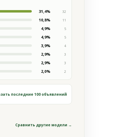
31,4%
32
10,8%
11
4,9%
5
4,9%
5
3,9%
4
2,9%
3
2,9%
3
2,0%
2
зать последние 100 объявлений
Сравнить другие модели →