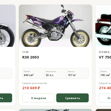
CCM
HONDA
R30 2003
VT 75
Объём
Мощность
Масса
Объём
644 см³
53 л.с.
137 кг
745 см³
Средняя цена в архиве
Средняя це
210 669 ₽
274 40
ть
О модели
Сравнить
О