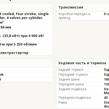
Трансмиссия
d cooled, four stroke, single
Коробка передач и
5-
der, 4 valves per cylinder.
привод
м³
 84 мм
с. (33,8 кВт) при 6 000 об/
Н·м при 5 250 об/мин
 электростартер
Ходовая часть и тормоза
Задний тормоз
Од
мм
Передний тормоз
Од
г
Задняя шина
16
Передняя шина
12
Задняя подвеска
Os
Mo
Передняя подвеска
43
Рама
St
dua