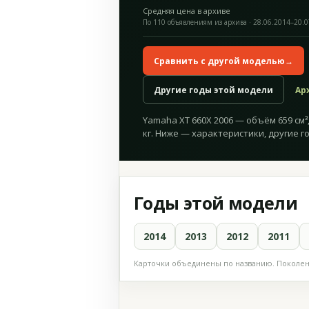
Средняя цена в архиве
По 110 объявлениям из архива · 28.06.2014–20.
Сравнить с другой моделью
→
Другие годы этой модели
Ар
Yamaha XT 660X 2006 — объём 659 см³, 
кг. Ниже — характеристики, другие г
Годы этой модели
2014
2013
2012
2011
Карточки объединены по названию. Поколени