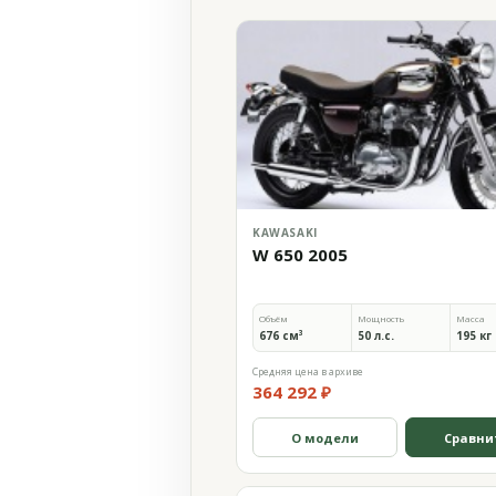
KAWASAKI
W 650 2005
Объём
Мощность
Масса
676 см³
50 л.с.
195 кг
Средняя цена в архиве
364 292 ₽
О модели
Сравни