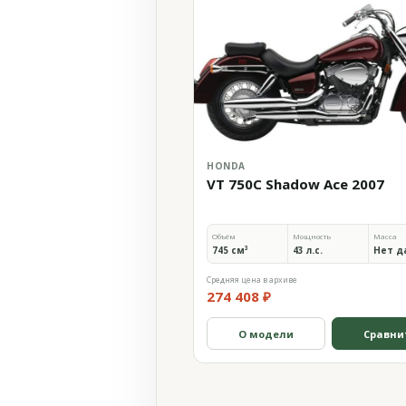
HONDA
VT 750C Shadow Ace 2007
Объём
Мощность
Масса
745 см³
43 л.с.
Нет д
Средняя цена в архиве
274 408 ₽
О модели
Сравни