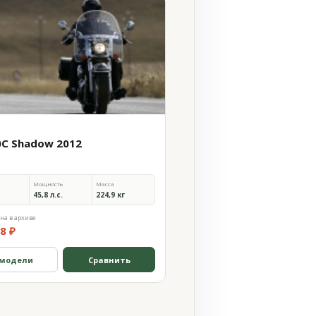
0C Shadow 2012
Мощность
Масса
45,8 л.с.
224,9 кг
на в архиве
8 ₽
 модели
Сравнить