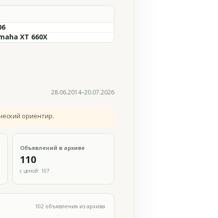
06
maha XT 660X
28.06.2014–20.07.2026
ческий ориентир.
Объявлений в архиве
110
с ценой: 107
102 объявления из архива