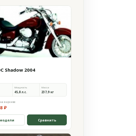
0C Shadow 2004
Мощность
Масса
45,8 л.с.
237,9 кг
на в архиве
8 ₽
 модели
Сравнить