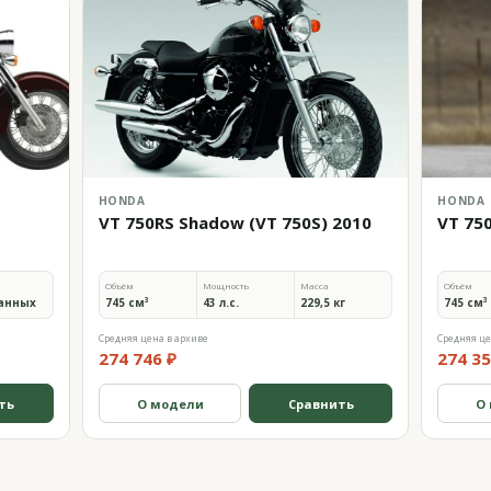
HONDA
HONDA
VT 750RS Shadow (VT 750S) 2010
VT 75
Объём
Мощность
Масса
Объём
анных
745 см³
43 л.с.
229,5 кг
745 см³
Средняя цена в архиве
Средняя це
274 746 ₽
274 35
ть
О модели
Сравнить
О