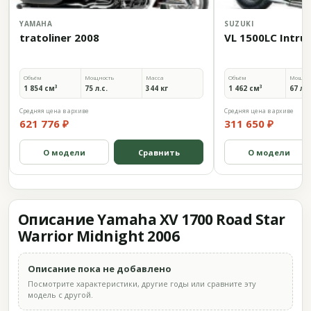
YAMAHA
SUZUKI
tratoliner 2008
VL 1500LC Intrud
Объём
Мощность
Масса
Объём
Мощно
1 854 см³
75 л.с.
344 кг
1 462 см³
67 л.с
Средняя цена в архиве
Средняя цена в архиве
621 776 ₽
311 650 ₽
О модели
Сравнить
О модели
Описание Yamaha XV 1700 Road Star
Warrior Midnight 2006
Описание пока не добавлено
Посмотрите характеристики, другие годы или сравните эту
модель с другой.