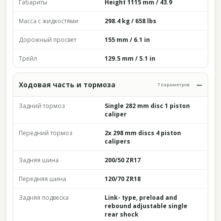
Габариты
Height 1115 mm / 43.9
Масса с жидкостями
298.4 kg / 658 lbs
Дорожный просвет
155 mm / 6.1 in
Трейл
129.5 mm / 5.1 in
Ходовая часть и тормоза
7 параметров
Задний тормоз
Single 282 mm disc 1 piston
caliper
Передний тормоз
2x 298 mm discs 4 piston
calipers
Задняя шина
200/50 ZR17
Передняя шина
120/70 ZR18
Задняя подвеска
Link- type, preload and
rebound adjustable single
rear shock