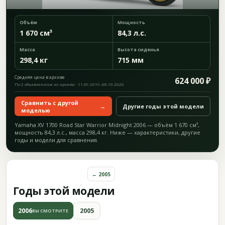
Объём
Мощность
1 670 см³
84,3 л.с.
Масса
Высота сиденья
298,4 кг
715 мм
Средняя цена в архиве
624 000 ₽
По 2 объявлениям из архива · 11.09.2019–08.10.2020
Сравнить с другой
→
Другие годы этой модели
моделью
Yamaha XV 1700 Road Star Warrior Midnight 2006 — объём 1 670 см³,
мощность 84,3 л.с., масса 298,4 кг. Ниже — характеристики, другие
годы и модели для сравнения.
← 2005
Годы этой модели
2006
2005
ВЫ СМОТРИТЕ