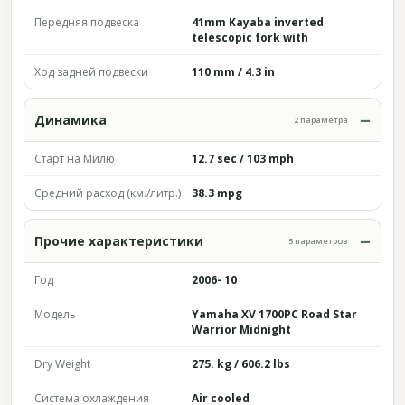
Передняя подвеска
41mm Kayaba inverted
telescopic fork with
Ход задней подвески
110 mm / 4.3 in
Динамика
2 параметра
Старт на Милю
12.7 sec / 103 mph
Средний расход (км./литр.)
38.3 mpg
Прочие характеристики
5 параметров
Год
2006- 10
Модель
Yamaha XV 1700PC Road Star
Warrior Midnight
Dry Weight
275. kg / 606.2 lbs
Система охлаждения
Air cooled