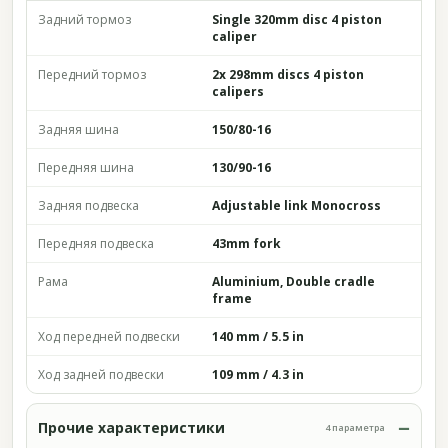
Задний тормоз
Single 320mm disc 4 piston
caliper
Передний тормоз
2x 298mm discs 4 piston
calipers
Задняя шина
150/80-16
Передняя шина
130/90-16
Задняя подвеска
Adjustable link Monocross
Передняя подвеска
43mm fork
Рама
Aluminium, Double cradle
frame
Ход передней подвески
140 mm / 5.5 in
Ход задней подвески
109 mm / 4.3 in
Прочие характеристики
4 параметра