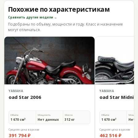
Похожие по характеристикам
Сравнить другие модели →
Подобраны по объёму, мощности и году. Класс и назначение
могут отличаться.
YAMAHA
YAMAHA
oad Star 2006
oad Star Midnig
Объём
Мощность
Масса
Объём
Мощно
1 670 см³
Нет данных
312 кг
1 670 см³
Нет 
Средняя цена в архиве
Средняя цена в архиве
391 794 ₽
462 516 ₽