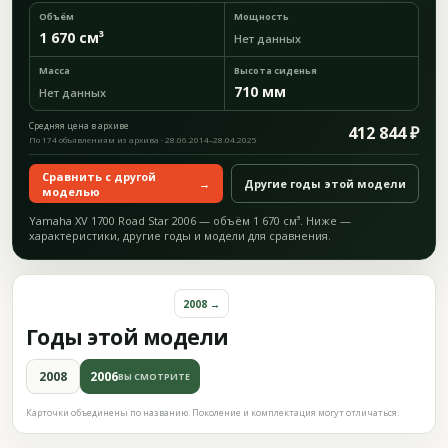
Объём
Мощность
1 670 см³
Нет данных
Масса
Высота сиденья
710 мм
Нет данных
Средняя цена в архиве
412 844 ₽
По 174 объявлениям из архива · 28.06.2014–28.04.2025
Сравнить с другой
→
Другие годы этой модели
моделью
Yamaha XV 1700 Road Star 2006 — объём 1 670 см³. Ниже —
характеристики, другие годы и модели для сравнения.
2008 →
Годы этой модели
2008
2006
ВЫ СМОТРИТЕ
Карточки объединены по названию. Поколение и комплектация могут отличаться.