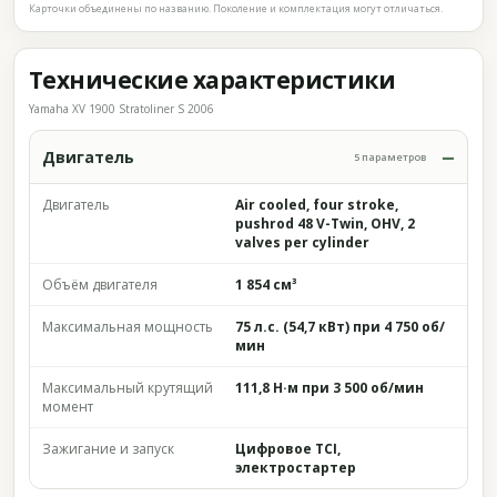
Карточки объединены по названию. Поколение и комплектация могут отличаться.
Технические характеристики
Yamaha XV 1900 Stratoliner S 2006
Двигатель
5 параметров
Двигатель
Air cooled, four stroke,
pushrod 48 V-Twin, OHV, 2
valves per cylinder
Объём двигателя
1 854 см³
Максимальная мощность
75 л.с. (54,7 кВт) при 4 750 об/
мин
Максимальный крутящий
111,8 Н·м при 3 500 об/мин
момент
Зажигание и запуск
Цифровое TCI,
электростартер