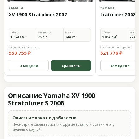
YAMAHA
YAMAHA
XV 1900 Stratoliner 2007
tratoliner 2008
Объём
Мощность
Масса
Объём
Мощно
1 854 см³
75 л.с.
344 кг
1 854 см³
75 л.с
Средняя цена в архиве
Средняя цена в архиве
553 755 ₽
621 776 ₽
О модели
Сравнить
О модели
Описание Yamaha XV 1900
Stratoliner S 2006
Описание пока не добавлено
Посмотрите характеристики, другие годы или сравните эту
модель с другой.