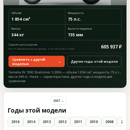
Объём
Мощность
1 854 см³
75 л.с.
Масса
Высота сиденья
344 кг
735 мм
Средняя цена в архиве
605 937 ₽
По 115 объявлениям из архива · 11.07.2014–20.11.2020
Сравнить с другой
→
Другие годы этой модели
моделью
Yamaha XV 1900 Stratoliner S 2006 — объём 1 854 см³, мощность 75 л.с.,
масса 344 кг. Ниже — характеристики, другие годы и модели для
сравнения.
2007 →
Годы этой модели
2016
2014
2013
2012
2011
2010
2008
2007