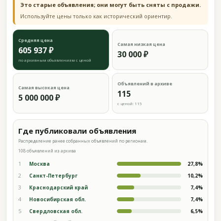
Это старые объявления; они могут быть сняты с продажи.
Используйте цены только как исторический ориентир.
Средняя цена
Самая низкая цена
605 937 ₽
30 000 ₽
по архивным объявлениям с ценой
Объявлений в архиве
Самая высокая цена
115
5 000 000 ₽
с ценой: 115
Где публиковали объявления
Распределение ранее собранных объявлений по регионам.
108 объявлений из архива
1
Москва
27,8%
2
Санкт-Петербург
10,2%
3
Краснодарский край
7,4%
4
Новосибирская обл.
7,4%
5
Свердловская обл.
6,5%