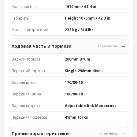
Колёсная база
1610mm / 63.4 in
Габариты
Height 1075mm / 42.3 in
Масса с жидкостями
233 kg / 514 lbs
Ходовая часть и тормоза
6 параметров
Задний тормоз
200mm Drum
Передний тормоз
Single 298mm disc
Задняя шина
170/80-15
Передняя шина
100/90-19
Задняя подвеска
Adjustable link Monocross
Передняя подвеска
41mm forks
Прочие характеристики
4 параметра