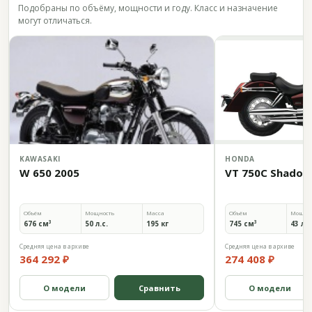
Подобраны по объёму, мощности и году. Класс и назначение
могут отличаться.
KAWASAKI
HONDA
W 650 2005
VT 750C Shadow
Объём
Мощность
Масса
Объём
Мощно
676 см³
50 л.с.
195 кг
745 см³
43 л.с
Средняя цена в архиве
Средняя цена в архиве
364 292 ₽
274 408 ₽
О модели
Сравнить
О модели