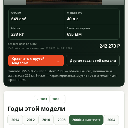
Объём
Мощность
649 см³
40 л.с.
Масса
Высота сиденья
233 кг
695 мм
Средняя цена в архиве
242 273 ₽
По 11 объявлениям из архива · 05.08.2014–19.11.2020
Сравнить с другой
→
Другие годы этой модели
моделью
Yamaha XVS 650 V -Star Custom 2006 — объём 649 см³, мощность 40
л.с., масса 233 кг. Ниже — характеристики, другие годы и модели для
сравнения.
← 2004
2008 →
Годы этой модели
2014
2012
2010
2008
2006
2004
ВЫ СМОТРИТЕ