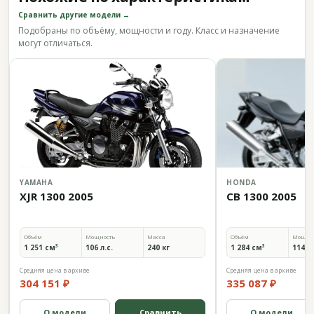
Сравнить другие модели →
Подобраны по объёму, мощности и году. Класс и назначение
могут отличаться.
YAMAHA
HONDA
XJR 1300 2005
CB 1300 2005
Объём
Мощность
Масса
Объём
Мощно
1 251 см³
106 л.с.
240 кг
1 284 см³
114 л.
Средняя цена в архиве
Средняя цена в архиве
304 151 ₽
335 087 ₽
О модели
Сравнить
О модели