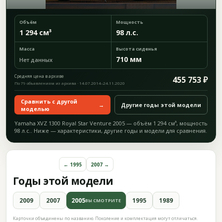
Объём
Мощность
1 294 см³
98 л.с.
Масса
Высота сиденья
710 мм
Нет данных
Средняя цена в архиве
455 753 ₽
По 79 объявлениям из архива · 14.07.2014–24.11.2020
Сравнить с другой
→
Другие годы этой модели
моделью
Yamaha XVZ 1300 Royal Star Venture 2005 — объём 1 294 см³, мощность
98 л.с.. Ниже — характеристики, другие годы и модели для сравнения.
← 1995
2007 →
Годы этой модели
2009
2007
2005
1995
1989
ВЫ СМОТРИТЕ
Карточки объединены по названию. Поколение и комплектация могут отличаться.