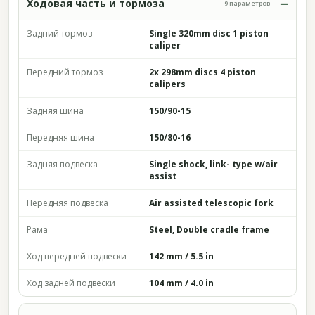
Ходовая часть и тормоза
9 параметров
Задний тормоз
Single 320mm disc 1 piston
caliper
Передний тормоз
2x 298mm discs 4 piston
calipers
Задняя шина
150/90-15
Передняя шина
150/80-16
Задняя подвеска
Single shock, link- type w/air
assist
Передняя подвеска
Air assisted telescopic fork
Рама
Steel, Double cradle frame
Ход передней подвески
142 mm / 5.5 in
Ход задней подвески
104 mm / 4.0 in