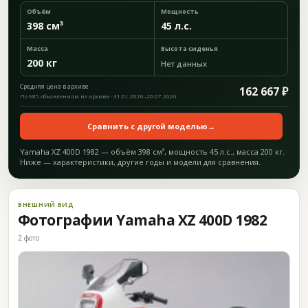
Объём
Мощность
398 см³
45 л.с.
Масса
Высота сиденья
200 кг
Нет данных
Средняя цена в архиве
162 667 ₽
По 985 объявлениям из архива · 31.01.2020–20.07.2026
Сравнить с другой моделью
→
Yamaha XZ 400D 1982 — объём 398 см³, мощность 45 л.с., масса 200 кг.
Ниже — характеристики, другие годы и модели для сравнения.
ВНЕШНИЙ ВИД
Фотографии Yamaha XZ 400D 1982
2 фото