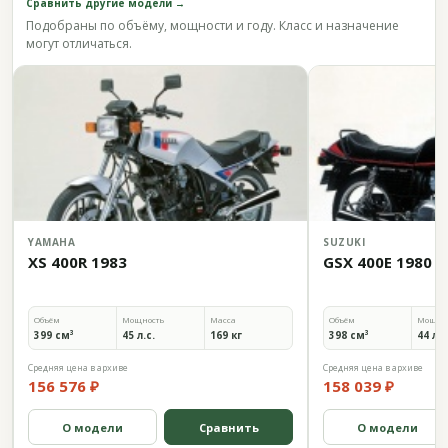
Сравнить другие модели →
Подобраны по объёму, мощности и году. Класс и назначение
могут отличаться.
YAMAHA
SUZUKI
XS 400R 1983
GSX 400E 1980
Объём
Мощность
Масса
Объём
Мощно
399 см³
45 л.с.
169 кг
398 см³
44 л.с
Средняя цена в архиве
Средняя цена в архиве
156 576 ₽
158 039 ₽
О модели
Сравнить
О модели