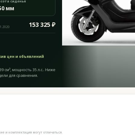
сота сиденья
50 мм
153 325 ₽
11.2020
хив цен и объявлений
9 см³, мощность 35 л.с.. Ниже
дели для сравнения.
е и комплектация могут отличаться.