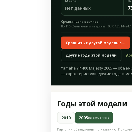
Масса
Вы
7
Нет данных
Средняя цена в архиве
По 115 объявлениям из архива · 03.07.2014–24.
Сравнить с другой моделью
→
Другие годы этой модели
Ар
Yamaha YP 400 Majesty 2005 — объём 3
— характеристики, другие годы и мо
Годы этой модели
2010
2005
ВЫ СМОТРИТЕ
Карточки объединены по названию. Поколени