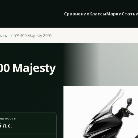
Сравнение
Классы
Марки
Стать
maha
YP 400 Majesty 2005
0 Majesty
ощность
5 л.с.