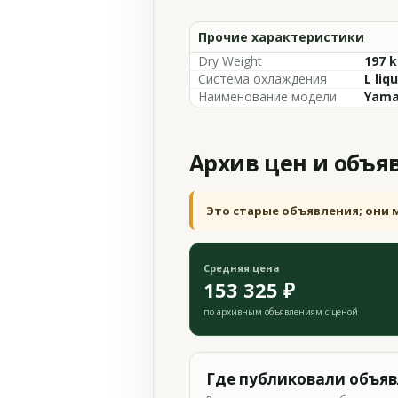
Прочие характеристики
Dry Weight
197 k
Система охлаждения
L liq
Наименование модели
Yama
Архив цен и объя
Это старые объявления; они 
Средняя цена
153 325 ₽
по архивным объявлениям с ценой
Где публиковали объя