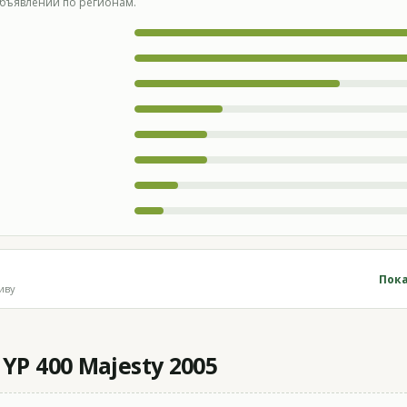
бъявлений по регионам.
Пока
иву
P 400 Majesty 2005