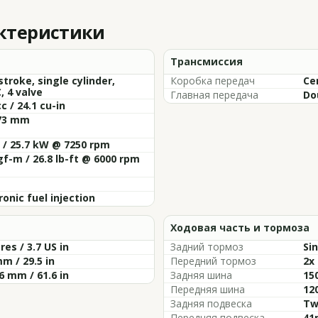
актеристики
Трансмиссия
stroke, single cylinder,
Коробка передач
Ce
 4 valve
Главная передача
Do
cc / 24.1 cu-in
 73 mm
 / 25.7 kW @ 7250 rpm
gf-m / 26.8 lb-ft @ 6000 rpm
ronic fuel injection
Ходовая часть и тормоза
tres / 3.7 US in
Задний тормоз
Si
m / 29.5 in
Передний тормоз
2x
6 mm / 61.6 in
Задняя шина
15
Передняя шина
12
Задняя подвеска
Tw
Передняя подвеска
41