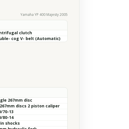
Yamaha YP 400 Majesty 2005
ntrifugal clutch
uble- cog V- belt (Automatic)
ngle 267mm disc
 267mm discs 2 piston caliper
0/70-13
0/80-14
in shocks
mm hydraulic fork