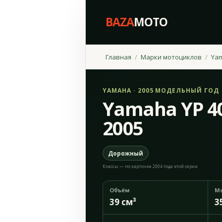
BAZA
MOTO
Главная
Марки мотоциклов
Ya
YAMAHA · 2005 МОДЕЛЬНЫЙ ГОД
Yamaha YP 40
2005
Дорожный
Классы — по карточке 2004 года этой серии
Объём
М
39 см³
3