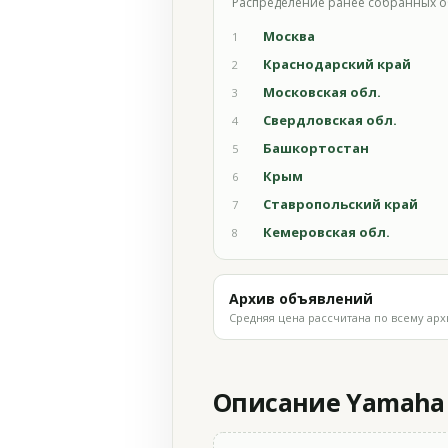
Распределение ранее собранных о
Москва
1
Краснодарский край
2
Московская обл.
3
Свердловская обл.
4
Башкортостан
5
Крым
6
Ставропольский край
7
Кемеровская обл.
8
Архив объявлений
Средняя цена рассчитана по всему арх
Описание Yamaha Y