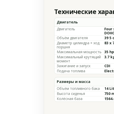
Технические хар
Двигатель
Двигатель
Four 
DOHC,
Объём двигателя
39 5 
Диаметр цилиндра × ход
83 x
поршня
Максимальная мощность
35 hp
Максимальный крутящий
3.7 k
момент
Зажигание и запуск
CDI
Подача топлива
Elect
Размеры и масса
Объём топливного бака
14 Li
Высота сиденья
750 m
Колёсная база
1564.