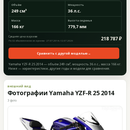
Объём
Мощность
249 см³
36 л.с.
Масса
Высота сиденья
166 кг
779,7 мм
Средняя цена в архиве
218 787 ₽
По 32 объявлениям из архива · 27.07.2014–12.07.2026
Сравнить с другой моделью
→
Yamaha YZF-R 25 2014 — объём 249 см³, мощность 36 л.с., масса 166 кг.
Ниже — характеристики, другие годы и модели для сравнения.
ВНЕШНИЙ ВИД
Фотографии Yamaha YZF-R 25 2014
3 фото