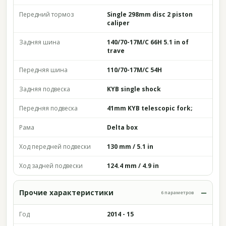
Передний тормоз
Single 298mm disc 2 piston
caliper
Задняя шина
140/70-17M/C 66H 5.1 in of
trave
Передняя шина
110/70-17M/C 54H
Задняя подвеска
KYB single shock
Передняя подвеска
41mm KYB telescopic fork;
Рама
Delta box
Ход передней подвески
130 mm / 5.1 in
Ход задней подвески
124.4 mm / 4.9 in
Прочие характеристики
6 параметров
Год
2014 - 15