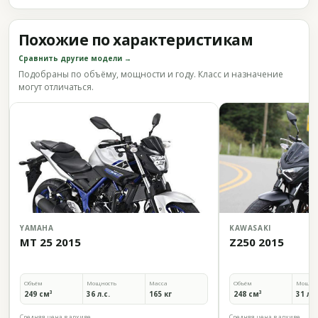
Похожие по характеристикам
Сравнить другие модели →
Подобраны по объёму, мощности и году. Класс и назначение
могут отличаться.
YAMAHA
KAWASAKI
MT 25 2015
Z250 2015
Объём
Мощность
Масса
Объём
Мощно
249 см³
36 л.с.
165 кг
248 см³
31 л.с
Средняя цена в архиве
Средняя цена в архиве