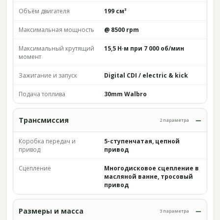
Объём двигателя
199 см³
Максимальная мощность
@ 8500 rpm
Максимальный крутящий
15,5 Н·м при 7 000 об/мин
момент
Зажигание и запуск
Digital CDI / electric & kick
Подача топлива
30mm Walbro
Трансмиссия
2 параметра
Коробка передач и
5-ступенчатая, цепной
привод
привод
Сцепление
Многодисковое сцепление в
масляной ванне, тросовый
привод
Размеры и масса
3 параметра