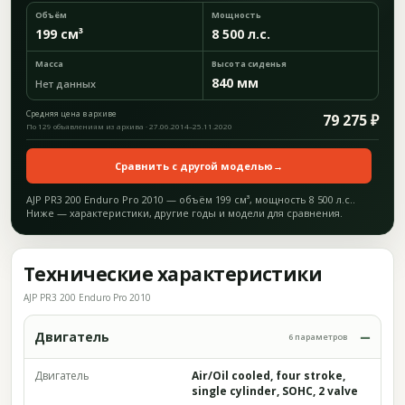
Объём
Мощность
199 см³
8 500 л.с.
Масса
Высота сиденья
840 мм
Нет данных
Средняя цена в архиве
79 275 ₽
По 129 объявлениям из архива · 27.06.2014–25.11.2020
Сравнить с другой моделью
→
AJP PR3 200 Enduro Pro 2010 — объём 199 см³, мощность 8 500 л.с..
Ниже — характеристики, другие годы и модели для сравнения.
Технические характеристики
AJP PR3 200 Enduro Pro 2010
Двигатель
6 параметров
Двигатель
Air/Oil cooled, four stroke,
single cylinder, SOHC, 2 valve