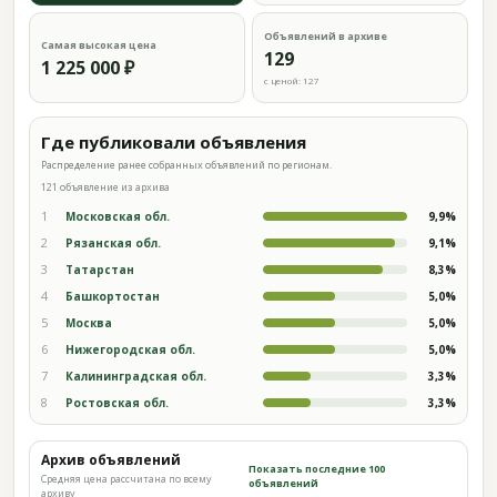
Объявлений в архиве
Самая высокая цена
129
1 225 000 ₽
с ценой: 127
Где публиковали объявления
Распределение ранее собранных объявлений по регионам.
121 объявление из архива
1
Московская обл.
9,9%
2
Рязанская обл.
9,1%
3
Татарстан
8,3%
4
Башкортостан
5,0%
5
Москва
5,0%
6
Нижегородская обл.
5,0%
7
Калининградская обл.
3,3%
8
Ростовская обл.
3,3%
Архив объявлений
Показать последние 100
Средняя цена рассчитана по всему
объявлений
архиву