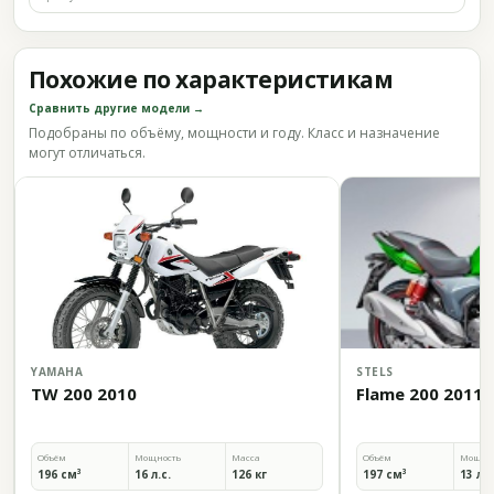
Похожие по характеристикам
Сравнить другие модели →
Подобраны по объёму, мощности и году. Класс и назначение
могут отличаться.
YAMAHA
STELS
TW 200 2010
Flame 200 2011
Объём
Мощность
Масса
Объём
Мощно
196 см³
16 л.с.
126 кг
197 см³
13 л.с