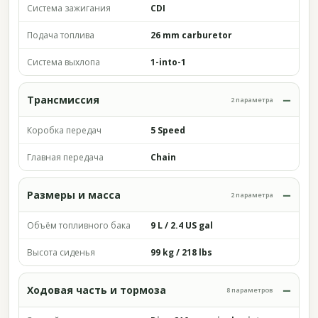
Система зажигания
CDI
Подача топлива
26 mm carburetor
Система выхлопа
1-into-1
Трансмиссия
2 параметра
Коробка передач
5 Speed
Главная передача
Chain
Размеры и масса
2 параметра
Объём топливного бака
9 L / 2.4 US gal
Высота сиденья
99 kg / 218 lbs
Ходовая часть и тормоза
8 параметров