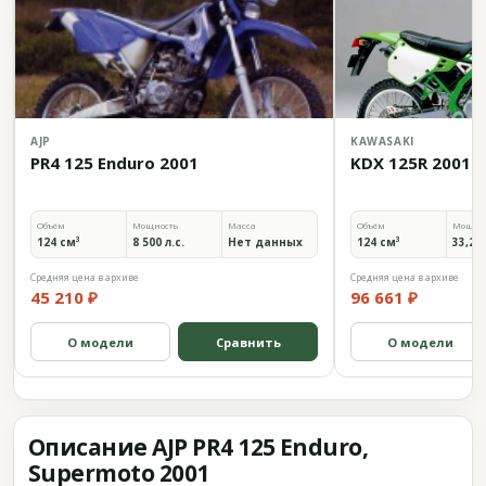
AJP
KAWASAKI
PR4 125 Enduro 2001
KDX 125R 2001
Объём
Мощность
Масса
Объём
Мощно
124 см³
8 500 л.с.
Нет данных
124 см³
33,2 л
Средняя цена в архиве
Средняя цена в архиве
45 210 ₽
96 661 ₽
О модели
Сравнить
О модели
Описание AJP PR4 125 Enduro,
Supermoto 2001