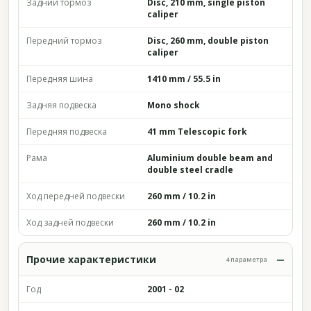
Задний тормоз
Disc, 210 mm, single piston
caliper
Передний тормоз
Disc, 260 mm, double piston
caliper
Передняя шина
1410 mm / 55.5 in
Задняя подвеска
Mono shock
Передняя подвеска
41 mm Telescopic fork
Рама
Aluminium double beam and
double steel cradle
Ход передней подвески
260 mm / 10.2 in
Ход задней подвески
260 mm / 10.2 in
Прочие характеристики
4 параметра
Год
2001 - 02