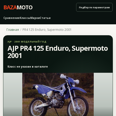
BAZA
MOTO
Подбор по параметрам
Сравнение
Классы
Марки
Статьи
Главная
PR4 125 Enduro, Supermoto 2001
AJP · 2001 МОДЕЛЬНЫЙ ГОД
AJP PR4 125 Enduro, Supermoto
2001
Класс не указан в каталоге