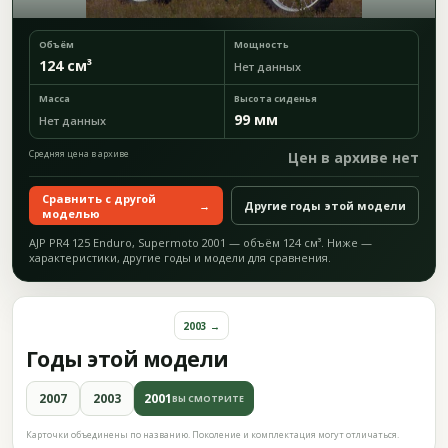
Объём
Мощность
124 см³
Нет данных
Масса
Высота сиденья
99 мм
Нет данных
Средняя цена в архиве
Цен в архиве нет
Сравнить с другой
→
Другие годы этой модели
моделью
AJP PR4 125 Enduro, Supermoto 2001 — объём 124 см³. Ниже —
характеристики, другие годы и модели для сравнения.
2003 →
Годы этой модели
2007
2003
2001
ВЫ СМОТРИТЕ
Карточки объединены по названию. Поколение и комплектация могут отличаться.