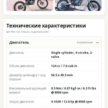
Технические характеристики
AJP PR4 125 Enduro, Supermoto 2001
Двигатель
8 параметров
Двигатель
Single cylinder, 4-stroke, 2-
valve
Объём двигателя
124 cc / 7.6 cub in
Диаметр цилиндра × ход
56.5 x 49.5 mm
поршня
Максимальный крутящий
8.5 Nm / 0.87 kgf-m / 6.3 ft lbs
момент
@ 8000 rpm
Запуск двигателя
9.4 kW / 12.6 hp @ 8500 rpm