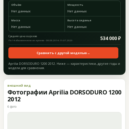
Объём
Мощность
Нет данных
Нет данных
Масса
Высота сиденья
Нет данных
Нет данных
Средняя цена в архиве
534 000 ₽
По 14 объявлениям из архива · 08.08.2014–19.07.2026
Сравнить с другой моделью
→
Aprilia DORSODURO 1200 2012. Ниже — характеристики, другие годы и
модели для сравнения.
ВНЕШНИЙ ВИД
Фотографии Aprilia DORSODURO 1200
2012
6 фото