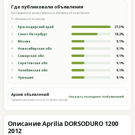
Где публиковали объявления
Распределение ранее собранных объявлений по регионам.
11 объявлений из архива
1
Краснодарский край
27,3%
2
Санкт-Петербург
18,2%
3
Москва
9,1%
4
Новосибирская обл.
9,1%
5
Самарская обл.
9,1%
6
Саратовская обл.
9,1%
7
Челябинская обл.
9,1%
8
Чувашия
9,1%
Архив объявлений
Показать последние 14 объявлений
Средняя цена рассчитана по всему архиву
Описание Aprilia DORSODURO 1200
2012