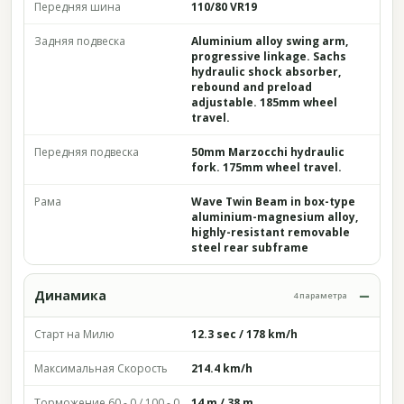
Передняя шина
110/80 VR19
Задняя подвеска
Aluminium alloy swing arm,
progressive linkage. Sachs
hydraulic shock absorber,
rebound and preload
adjustable. 185mm wheel
travel.
Передняя подвеска
50mm Marzocchi hydraulic
fork. 175mm wheel travel.
Рама
Wave Twin Beam in box-type
aluminium-magnesium alloy,
highly-resistant removable
steel rear subframe
Динамика
4 параметра
Старт на Милю
12.3 sec / 178 km/h
Максимальная Скорость
214.4 km/h
Торможение 60 - 0 / 100 - 0
14 m / 38 m