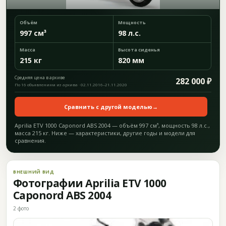
Объём
Мощность
997 см³
98 л.с.
Масса
Высота сиденья
215 кг
820 мм
Средняя цена в архиве
282 000 ₽
По 16 объявлениям из архива · 02.11.2016–21.11.2020
Сравнить с другой моделью
→
Aprilia ETV 1000 Caponord ABS 2004 — объём 997 см³, мощность 98 л.с.,
масса 215 кг. Ниже — характеристики, другие годы и модели для
сравнения.
ВНЕШНИЙ ВИД
Фотографии Aprilia ETV 1000
Caponord ABS 2004
2 фото