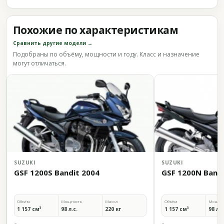
Похожие по характеристикам
Сравнить другие модели →
Подобраны по объёму, мощности и году. Класс и назначение
могут отличаться.
SUZUKI
SUZUKI
GSF 1200S Bandit 2004
GSF 1200N Bandi
Объём
Мощность
Масса
Объём
Мощно
1 157 см³
98 л.с.
220 кг
1 157 см³
98 л.с