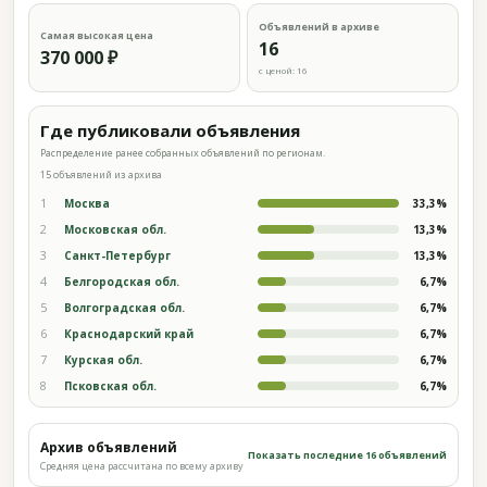
Объявлений в архиве
Самая высокая цена
16
370 000 ₽
с ценой: 16
Где публиковали объявления
Распределение ранее собранных объявлений по регионам.
15 объявлений из архива
1
Москва
33,3%
2
Московская обл.
13,3%
3
Санкт-Петербург
13,3%
4
Белгородская обл.
6,7%
5
Волгоградская обл.
6,7%
6
Краснодарский край
6,7%
7
Курская обл.
6,7%
8
Псковская обл.
6,7%
Архив объявлений
Показать последние 16 объявлений
Средняя цена рассчитана по всему архиву