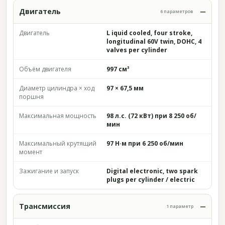
Двигатель
6 параметров
Двигатель
L iquid cooled, four stroke,
longitudinal 60V twin, DOHC, 4
valves per cylinder
Объём двигателя
997 см³
Диаметр цилиндра × ход
97 × 67,5 мм
поршня
Максимальная мощность
98 л.с. (72 кВт) при 8 250 об/
мин
Максимальный крутящий
97 Н·м при 6 250 об/мин
момент
Зажигание и запуск
Digital electronic, two spark
plugs per cylinder / electric
Трансмиссия
1 параметр