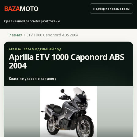
BAZA
MOTO
Подбор по параметрам
Сравнение
Классы
Марки
Статьи
Главная
ETV 1000 Caponord ABS 2004
APRILIA · 2004 МОДЕЛЬНЫЙ ГОД
Aprilia ETV 1000 Caponord ABS
2004
Класс не указан в каталоге