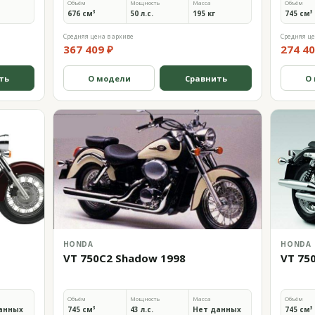
Объём
Мощность
Масса
Объём
676 см³
50 л.с.
195 кг
745 см³
Средняя цена в архиве
Средняя це
367 409 ₽
274 40
ть
О модели
Сравнить
О
HONDA
HONDA
VT 750C2 Shadow 1998
VT 75
Объём
Мощность
Масса
Объём
анных
745 см³
43 л.с.
Нет данных
745 см³