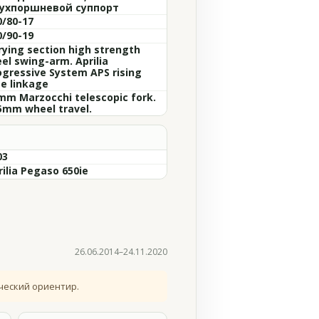
ухпоршневой суппорт
0/80-17
0/90-19
rying section high strength
eel swing-arm. Aprilia
ogressive System APS rising
te linkage
mm Marzocchi telescopic fork.
5mm wheel travel.
03
rilia Pegaso 650ie
26.06.2014–24.11.2020
ческий ориентир.