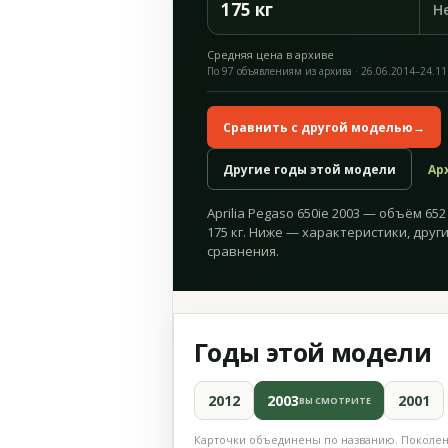
175 кг
Н
Средняя цена в архиве
По 97 объявлениям из архива · 26.06.2014–24.11
Сравнить с другой моделью
→
Другие годы этой модели
Ар
Aprilia Pegaso 650ie 2003 — объём 652 
175 кг. Ниже — характеристики, друг
сравнения.
Годы этой модели
2012
2003
2001
ВЫ СМОТРИТЕ
Карточки объединены по названию. Поколени