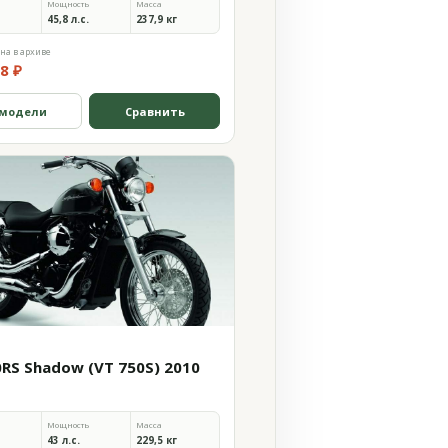
Мощность
Масса
45,8 л.с.
237,9 кг
на в архиве
8 ₽
 модели
Сравнить
0RS Shadow (VT 750S) 2010
Мощность
Масса
43 л.с.
229,5 кг