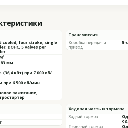
актеристики
Трансмиссия
d cooled, four stroke, single
Коробка передач и
5-
der, DOHC, 5 valves per
привод
der
м³
 83 мм
с. (36,4 кВт) при 7 000 об/
м при 6 500 об/мин
овое зажигание,
тростартер
Ходовая часть и тормоза
Задний тормоз
Од
од
г
Передний тормоз
Од