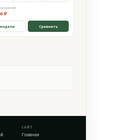
на в архиве
6 ₽
 модели
Сравнить
САЙТ
ей
Главная