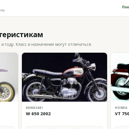
Пок
иву
ктеристикам
 году. Класс и назначение могут отличаться.
KAWASAKI
HONDA
W 650 2002
VT 75