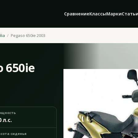
Сравнение
Классы
Марки
Стать
lia
Pegaso 650ie 2003
o 650ie
ощность
0 л.с.
сота сиденья