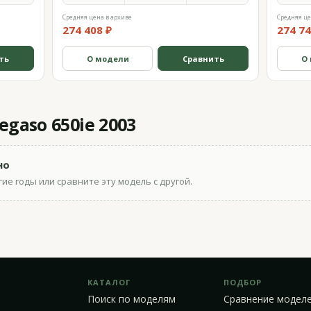
Средняя цена в архиве
Средняя це
274 408 ₽
274 74
ть
О модели
Сравнить
О
egaso 650ie 2003
но
ие годы или сравните эту модель с другой.
КАТАЛОГ
ПОДБОР
Поиск по моделям
Сравнение модел