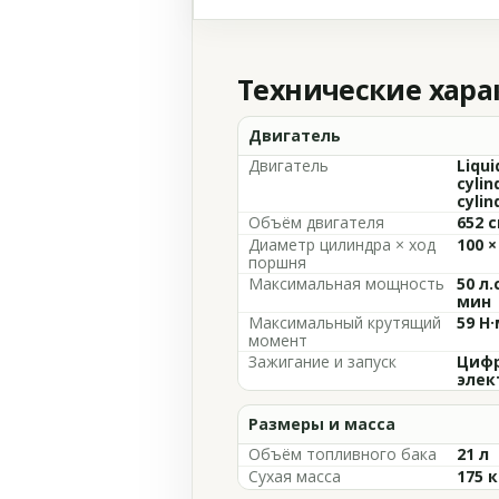
Технические хар
Двигатель
Двигатель
Liqui
cylin
cylin
Объём двигателя
652 с
Диаметр цилиндра × ход
100 ×
поршня
Максимальная мощность
50 л.
мин
Максимальный крутящий
59 Н·
момент
Зажигание и запуск
Цифр
элек
Размеры и масса
Объём топливного бака
21 л
Сухая масса
175 к