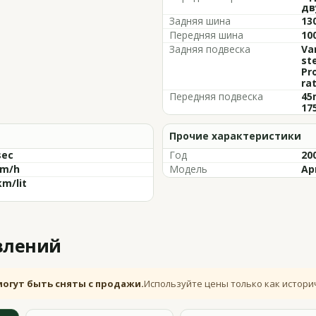
дв
Задняя шина
13
Передняя шина
10
Задняя подвеска
Va
st
Pr
ra
Передняя подвеска
45
17
Прочие характеристики
sec
Год
20
km/h
Модель
Ap
km/lit
влений
могут быть сняты с продажи.
Используйте цены только как истори