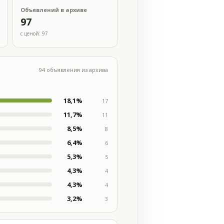
Объявлений в архиве
97
с ценой: 97
94 объявления из архива
18,1%
17
11,7%
11
8,5%
8
6,4%
6
5,3%
5
4,3%
4
4,3%
4
3,2%
3