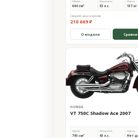
Объём
Мощность
Масса
644 см³
53 л.с.
137 кг
Средняя цена в архиве
210 669 ₽
О модели
Сравни
HONDA
VT 750C Shadow Ace 2007
Объём
Мощность
Масса
745 см³
43 л.с.
Нет д