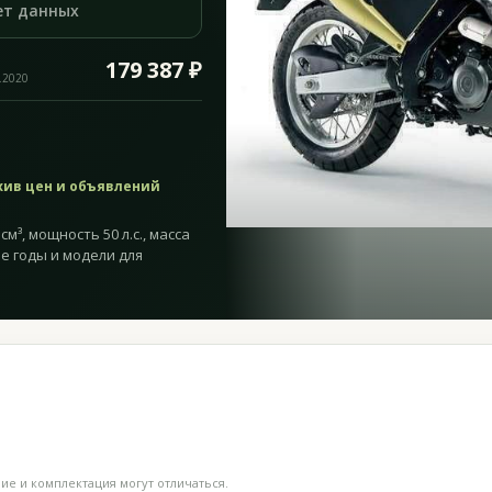
ет данных
179 387 ₽
.2020
хив цен и объявлений
см³, мощность 50 л.с., масса
ие годы и модели для
е и комплектация могут отличаться.