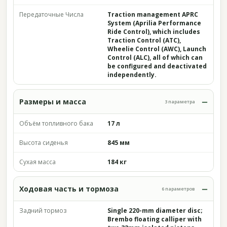
Передаточные Числа
Traction management APRC
System (Aprilia Performance
Ride Control), which includes
Traction Control (ATC),
Wheelie Control (AWC), Launch
Control (ALC), all of which can
be configured and deactivated
independently.
Размеры и масса
3 параметра
Объём топливного бака
17 л
Высота сиденья
845 мм
Сухая масса
184 кг
Ходовая часть и тормоза
6 параметров
Задний тормоз
Single 220-mm diameter disc;
Brembo floating calliper with