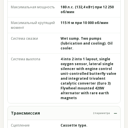
Максимальная мощность
180 л.с. (132,4 кВт) при 12 250
об/мин
Максимальный крутящий
115 Н·м при 10 000 об/мин
момент
Система смазки
Wet sump. Two pumps
(lubrication and cooling). Oil
cooler.
Система выхлопа
4 into 2 into 1 layout, single
oxygen sensor, lateral single
silencer with engine control
unit-controlled butterfly valve
and integrated trivalent
catalytic converter (Euro 3)
Flywheel mounted 420W
alternator with rare earth
magnets
Трансмиссия
2 параметра
Сцепление
Cassette type.