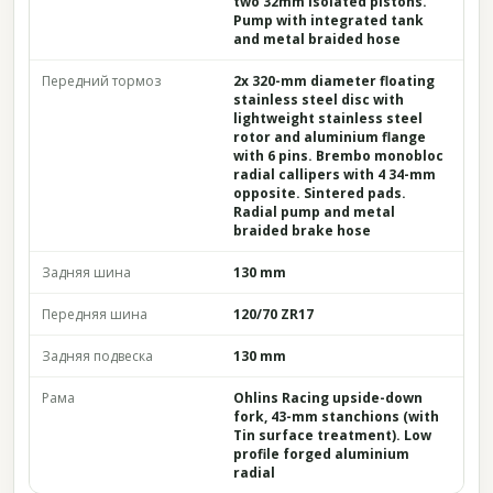
two 32mm isolated pistons.
Pump with integrated tank
and metal braided hose
Передний тормоз
2x 320-mm diameter floating
stainless steel disc with
lightweight stainless steel
rotor and aluminium flange
with 6 pins. Brembo monobloc
radial callipers with 4 34-mm
opposite. Sintered pads.
Radial pump and metal
braided brake hose
Задняя шина
130 mm
Передняя шина
120/70 ZR17
Задняя подвеска
130 mm
Рама
Ohlins Racing upside-down
fork, 43-mm stanchions (with
Tin surface treatment). Low
profile forged aluminium
radial