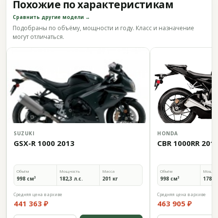
Похожие по характеристикам
Сравнить другие модели →
Подобраны по объёму, мощности и году. Класс и назначение
могут отличаться.
SUZUKI
HONDA
GSX-R 1000 2013
CBR 1000RR 201
Объём
Мощность
Масса
Объём
Мощно
998 см³
182,3 л.с.
201 кг
998 см³
178 л.
Средняя цена в архиве
Средняя цена в архиве
441 363 ₽
463 905 ₽