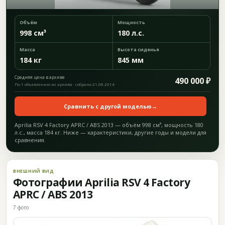
Объём
Мощность
998 см³
180 л.с.
Масса
Высота сиденья
184 кг
845 мм
Средняя цена в архиве
490 000 ₽
По 1 объявлению из архива · собрано 21.08.2014
Сравнить с другой моделью
→
Aprilia RSV 4 Factory APRC / ABS 2013 — объём 998 см³, мощность 180
л.с., масса 184 кг. Ниже — характеристики, другие годы и модели для
сравнения.
ВНЕШНИЙ ВИД
Фотографии Aprilia RSV 4 Factory
APRC / ABS 2013
7 фото