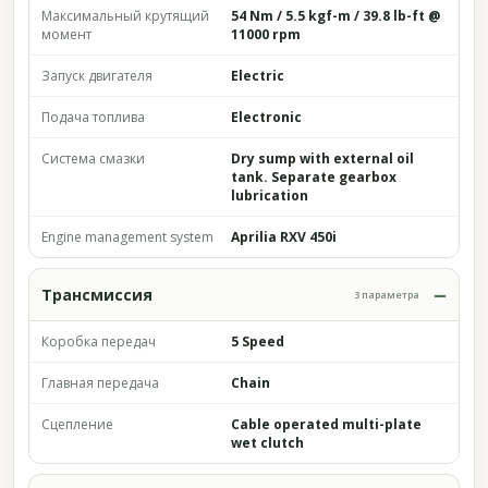
Максимальный крутящий
54 Nm / 5.5 kgf-m / 39.8 lb-ft @
момент
11000 rpm
Запуск двигателя
Electric
Подача топлива
Electronic
Система смазки
Dry sump with external oil
tank. Separate gearbox
lubrication
Engine management system
Aprilia RXV 450i
Трансмиссия
3 параметра
Коробка передач
5 Speed
Главная передача
Chain
Сцепление
Cable operated multi-plate
wet clutch