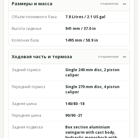
Размеры и масса
3 параметра
Объём топливного бака
7.8 Litres / 2.1 US gal
Высота сиденья
941 mm / 37.0 in
Колёсная база
1495 mm / 58.9 in
Ходовая часть и тормоза
6 параметров
Задний тормоз
Single 240 mm disc, 2 piston
caliper
Передний тормоз
Single 270 mm disc, 4 piston
caliper
Задняя шина
140/80 -18
Передняя шина
90/90 -21
Задняя подвеска
Box section aluminium
swingarm with cast body,
hydraulic monoshock with