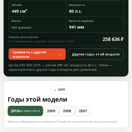
Объём
Мощность
449 см³
60 л.с.
Масса
Высота сиденья
941 мм
Нет данных
Средняя цена в архиве
258 636 ₽
По 11 объявлениям из архива · 19.08.2014–07.11.2020
Сравнить с другой
→
Другие годы этой модели
моделью
Aprilia RXV 450i 2010 — объём 449 см³, мощность 60 л.с.. Ниже —
характеристики, другие годы и модели для сравнения.
← 2009
Годы этой модели
2010
2009
2008
2007
ВЫ СМОТРИТЕ
Карточки объединены по названию. Поколение и комплектация могут отличаться.