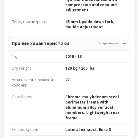
compression and rebound
adjustment
Передняя подвеска
45 mm Upside down fork,
double adjustment
Прочие характеристики
5 параметров
Год
2010 - 13
Dry Weight
120 kg / 265 lbs
Угол наклона рулевой
27
колонки
Gear Ratios
Chrome-molybdenum steel
perimeter frame with
aluminium alloy vertical
members. Lightweight rear
frame.
Exhaust system
Lateral exhaust. Euro 3