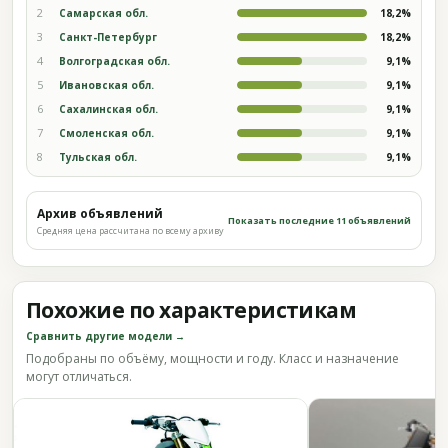
2
Самарская обл.
18,2%
3
Санкт-Петербург
18,2%
4
Волгоградская обл.
9,1%
5
Ивановская обл.
9,1%
6
Сахалинская обл.
9,1%
7
Смоленская обл.
9,1%
8
Тульская обл.
9,1%
Архив объявлений
Показать последние 11 объявлений
Средняя цена рассчитана по всему архиву
Похожие по характеристикам
Сравнить другие модели →
Подобраны по объёму, мощности и году. Класс и назначение
могут отличаться.