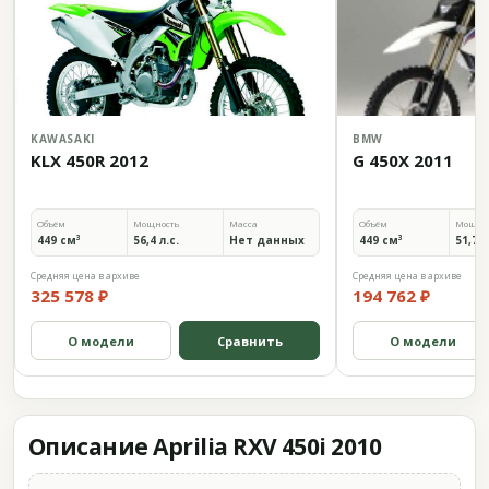
KAWASAKI
BMW
KLX 450R 2012
G 450X 2011
Объём
Мощность
Масса
Объём
Мощно
449 см³
56,4 л.с.
Нет данных
449 см³
51,7 л
Средняя цена в архиве
Средняя цена в архиве
325 578 ₽
194 762 ₽
О модели
Сравнить
О модели
Описание Aprilia RXV 450i 2010