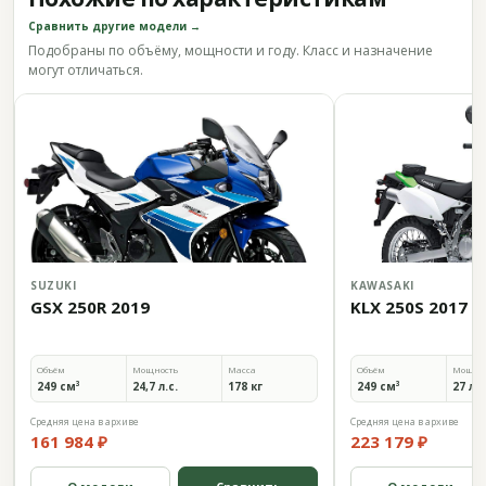
Сравнить другие модели →
Подобраны по объёму, мощности и году. Класс и назначение
могут отличаться.
SUZUKI
KAWASAKI
GSX 250R 2019
KLX 250S 2017
Объём
Мощность
Масса
Объём
Мощно
249 см³
24,7 л.с.
178 кг
249 см³
27 л.с
Средняя цена в архиве
Средняя цена в архиве
161 984 ₽
223 179 ₽