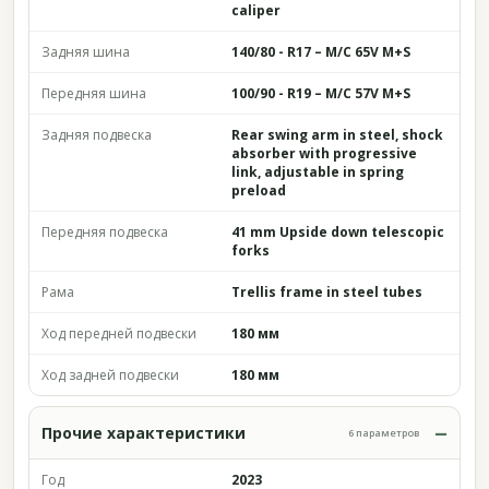
caliper
Задняя шина
140/80 - R17 – M/C 65V M+S
Передняя шина
100/90 - R19 – M/C 57V M+S
Задняя подвеска
Rear swing arm in steel, shock
absorber with progressive
link, adjustable in spring
preload
Передняя подвеска
41 mm Upside down telescopic
forks
Рама
Trellis frame in steel tubes
Ход передней подвески
180 мм
Ход задней подвески
180 мм
Прочие характеристики
6 параметров
Год
2023