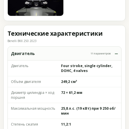
Технические характеристики
Benelli BKX 250 2023
Двигатель
11 параметров
Двигатель
Four stroke, single cylinder,
DOHC, 4 valves
Объём двигателя
249,2 см³
Диаметр цилиндра × ход
72 × 61,2 мм
поршня
Максимальная мощность
25,8 л.с. (19 кВт) при 9 250 об/
мин
Степень сжатия
11,2:1