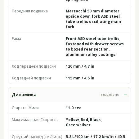
Передняя подвеска
Marzocchi 50 mm diameter
upside down fork ASD steel
tube trellis oscillating main
fork
Рама
Front ASD steel tube trellis,
fastened with drawer screws
to boxed rear section,
aluminium alloy castings.
Ход передней подвески
120 mm / 4.7 in
Ход задней подвески
115 mm / 4.5 in
Динамика
3 параметра
Старт на Милю
11.0 sec
Максимальная Скорость
Yellow, Red, Black,
Green/silver
Средний расход (км./литр.)
5.8 L/100 km / 17.2 km/lit / 40.5