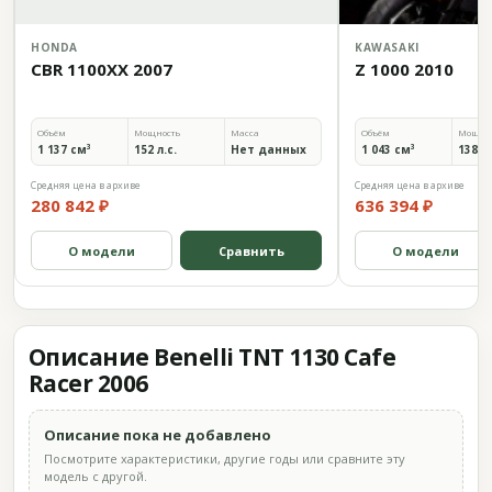
HONDA
KAWASAKI
CBR 1100XX 2007
Z 1000 2010
Объём
Мощность
Масса
Объём
Мощно
1 137 см³
152 л.с.
Нет данных
1 043 см³
138 л.
Средняя цена в архиве
Средняя цена в архиве
280 842 ₽
636 394 ₽
О модели
Сравнить
О модели
Описание Benelli TNT 1130 Cafe
Racer 2006
Описание пока не добавлено
Посмотрите характеристики, другие годы или сравните эту
модель с другой.