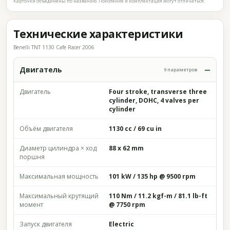
Карточки объединены по названию. Поколение и комплектация могут отличаться.
Технические характеристики
Benelli TNT 1130 Cafe Racer 2006
Двигатель
9 параметров
Двигатель
Four stroke, transverse three
cylinder, DOHC, 4 valves per
cylinder
Объём двигателя
1130 cc / 69 cu in
Диаметр цилиндра × ход
88 x 62 mm
поршня
Максимальная мощность
101 kW / 135 hp @ 9500 rpm
Максимальный крутящий
110 Nm / 11.2 kgf-m / 81.1 lb-ft
момент
@ 7750 rpm
Запуск двигателя
Electric