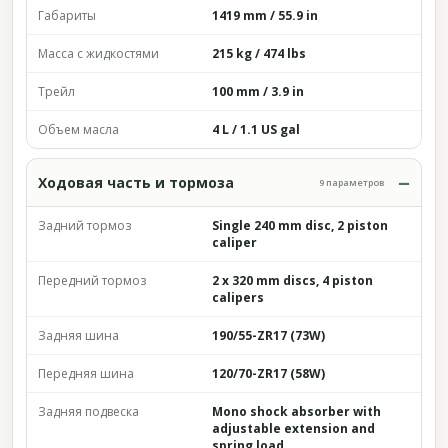
Габариты
1419 mm / 55.9 in
Масса с жидкостями
215 kg / 474 lbs
Трейл
100 mm / 3.9 in
Объем масла
4 L / 1.1 US gal
Ходовая часть и тормоза
9 параметров
Задний тормоз
Single 240 mm disc, 2 piston
caliper
Передний тормоз
2 x 320 mm discs, 4 piston
calipers
Задняя шина
190/55-ZR17 (73W)
Передняя шина
120/70-ZR17 (58W)
Задняя подвеска
Mono shock absorber with
adjustable extension and
spring load