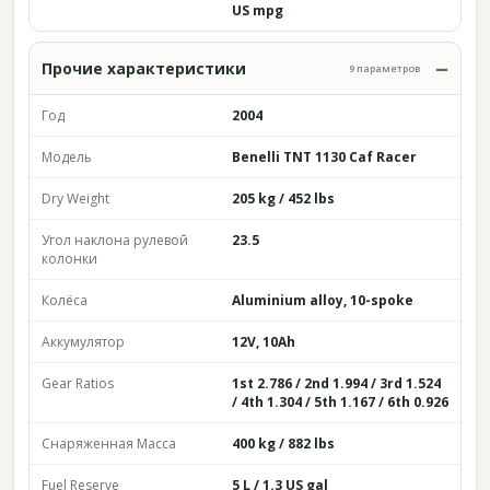
US mpg
Прочие характеристики
9 параметров
Год
2004
Модель
Benelli TNT 1130 Caf Racer
Dry Weight
205 kg / 452 lbs
Угол наклона рулевой
23.5
колонки
Колёса
Aluminium alloy, 10-spoke
Аккумулятор
12V, 10Ah
Gear Ratios
1st 2.786 / 2nd 1.994 / 3rd 1.524
/ 4th 1.304 / 5th 1.167 / 6th 0.926
Снаряженная Масса
400 kg / 882 lbs
Fuel Reserve
5 L / 1.3 US gal