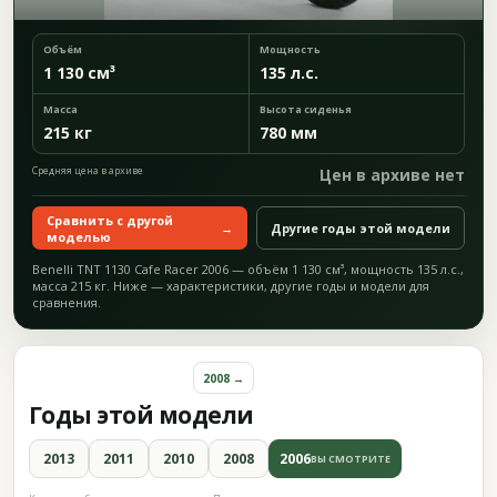
Объём
Мощность
1 130 см³
135 л.с.
Масса
Высота сиденья
215 кг
780 мм
Средняя цена в архиве
Цен в архиве нет
Сравнить с другой
→
Другие годы этой модели
моделью
Benelli TNT 1130 Cafe Racer 2006 — объём 1 130 см³, мощность 135 л.с.,
масса 215 кг. Ниже — характеристики, другие годы и модели для
сравнения.
2008 →
Годы этой модели
2013
2011
2010
2008
2006
ВЫ СМОТРИТЕ