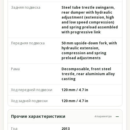
Задняя подвеска
Steel tube trestle swingarm,
rear dumper with hydraulic
adjustment (extension, high
and low speed compression)
and spring preload assembled
with progressive link
Передняя подвеска
50 mm upside-down fork, with
hydraulic extension,
compression and spring
preload adjustments
Рама
Decomposable, front steel
trestle, rear aluminium alloy
casting
Ход передней подвески
120 mm / 4.7 in
Ход задней подвески
120 mm / 4.7 in
Прочие характеристики
4 параметра
Год
2013