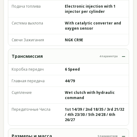
Подача топлива
Electronic injection with 1
injector per cylinder
Система выхлопа
With catalytic converter and
oxygen sensor
Свечи Зажигания
NGK CR9E
Трансмиссия
4 параметра
Коробка передач
6 Speed
Главная передача
44/79
Сцепление
Wet clutch with hydraulic
command
Передаточные Числа
1st 14/39 / 2nd 18/35 / 3rd 21/32
/ 4th 23/30 / 5th 24/28 / 6th
26/27
Размеры и масса
5 параметров