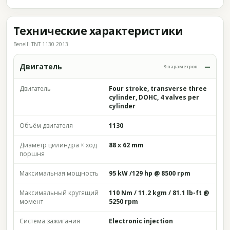
Технические характеристики
Benelli TNT 1130 2013
Двигатель
9 параметров
Двигатель
Four stroke, transverse three
cylinder, DOHC, 4 valves per
cylinder
Объём двигателя
1130
Диаметр цилиндра × ход
88 x 62 mm
поршня
Максимальная мощность
95 kW /129 hp @ 8500 rpm
Максимальный крутящий
110 Nm / 11.2 kgm / 81.1 lb-ft @
момент
5250 rpm
Система зажигания
Electronic injection