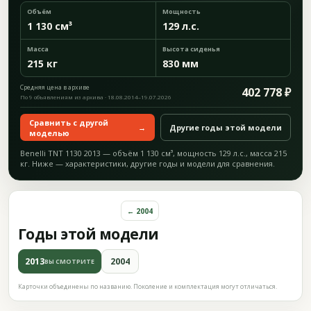
Объём
Мощность
1 130 см³
129 л.с.
Масса
Высота сиденья
215 кг
830 мм
Средняя цена в архиве
402 778 ₽
По 9 объявлениям из архива · 18.08.2014–19.07.2026
Сравнить с другой
→
Другие годы этой модели
моделью
Benelli TNT 1130 2013 — объём 1 130 см³, мощность 129 л.с., масса 215
кг. Ниже — характеристики, другие годы и модели для сравнения.
← 2004
Годы этой модели
2013
2004
ВЫ СМОТРИТЕ
Карточки объединены по названию. Поколение и комплектация могут отличаться.