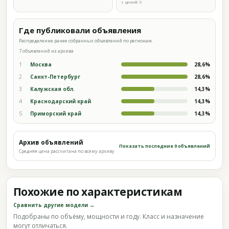
с ценой: 9
Где публиковали объявления
Распределение ранее собранных объявлений по регионам.
7 объявлений из архива
1
Москва
28,6%
2
Санкт-Петербург
28,6%
3
Калужская обл.
14,3%
4
Краснодарский край
14,3%
5
Приморский край
14,3%
Архив объявлений
Показать последние 9 объявлений
Средняя цена рассчитана по всему архиву
Похожие по характеристикам
Сравнить другие модели →
Подобраны по объёму, мощности и году. Класс и назначение
могут отличаться.