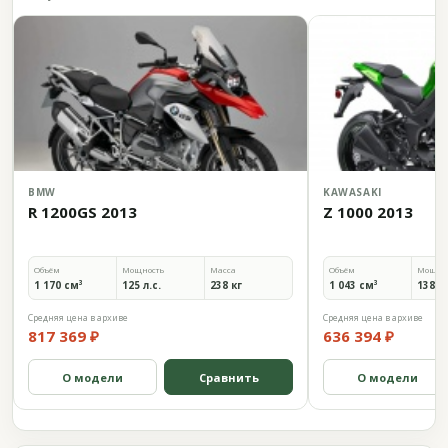
BMW
KAWASAKI
R 1200GS 2013
Z 1000 2013
Объём
Мощность
Масса
Объём
Мощно
1 170 см³
125 л.с.
238 кг
1 043 см³
138 л.
Средняя цена в архиве
Средняя цена в архиве
817 369 ₽
636 394 ₽
О модели
Сравнить
О модели