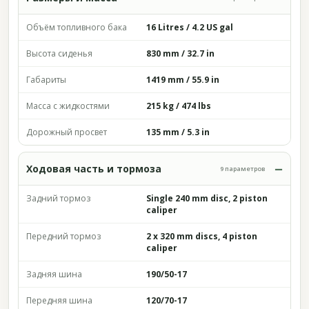
Объём топливного бака
16 Litres / 4.2 US gal
Высота сиденья
830 mm / 32.7 in
Габариты
1419 mm / 55.9 in
Масса с жидкостями
215 kg / 474 lbs
Дорожный просвет
135 mm / 5.3 in
Ходовая часть и тормоза
9 параметров
Задний тормоз
Single 240 mm disc, 2 piston
caliper
Передний тормоз
2 x 320 mm discs, 4 piston
caliper
Задняя шина
190/50-17
Передняя шина
120/70-17