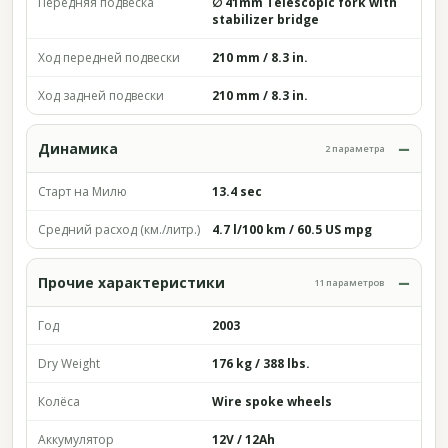
Передняя подвеска
∅ 41mm Telescopic fork with
stabilizer bridge
Ход передней подвески
210 mm / 8.3 in.
Ход задней подвески
210 mm / 8.3 in.
Динамика
2 параметра
Старт на Милю
13.4 sec
Средний расход (км./литр.)
4.7 l/100 km / 60.5 US mpg
Прочие характеристики
11 параметров
Год
2003
Dry Weight
176 kg / 388 lbs.
Колёса
Wire spoke wheels
Аккумулятор
12V / 12Ah