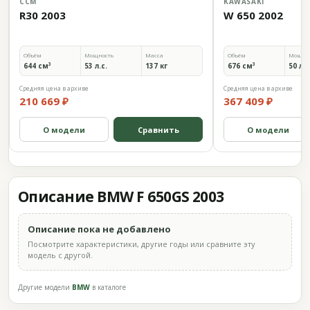
CCM
KAWASAKI
R30 2003
W 650 2002
Объём
Мощность
Масса
Объём
Мощно
644 см³
53 л.с.
137 кг
676 см³
50 л.с
Средняя цена в архиве
Средняя цена в архиве
210 669 ₽
367 409 ₽
О модели
Сравнить
О модели
Описание BMW F 650GS 2003
Описание пока не добавлено
Посмотрите характеристики, другие годы или сравните эту
модель с другой.
Другие модели
BMW
в каталоге