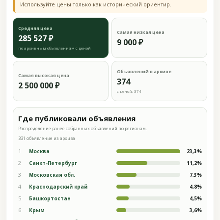
Используйте цены только как исторический ориентир.
Средняя цена
Самая низкая цена
285 527 ₽
9 000 ₽
по архивным объявлениям с ценой
Объявлений в архиве
Самая высокая цена
374
2 500 000 ₽
с ценой: 374
Где публиковали объявления
Распределение ранее собранных объявлений по регионам.
331 объявление из архива
1
Москва
23,3%
2
Санкт-Петербург
11,2%
3
Московская обл.
7,3%
4
Краснодарский край
4,8%
5
Башкортостан
4,5%
6
Крым
3,6%