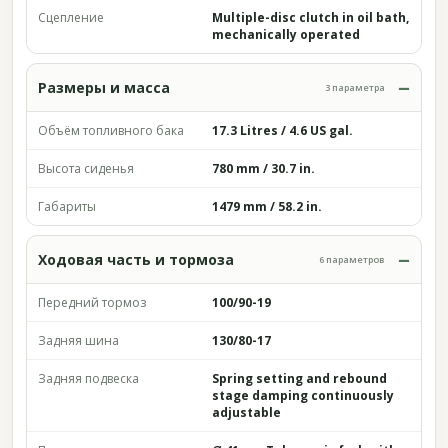
Сцепление
Multiple-disc clutch in oil bath,
mechanically operated
Размеры и масса
3 параметра
Объём топливного бака
17.3 Litres / 4.6 US gal.
Высота сиденья
780 mm / 30.7 in.
Габариты
1479 mm / 58.2 in.
Ходовая часть и тормоза
6 параметров
Передний тормоз
100/90-19
Задняя шина
130/80-17
Задняя подвеска
Spring setting and rebound
stage damping continuously
adjustable