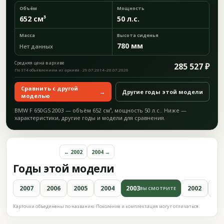
Объём
Мощность
652 см³
50 л.с.
Масса
Высота сиденья
780 мм
Нет данных
Средняя цена в архиве
285 527 ₽
По 374 объявлениям из архива · 29.07.2014–20.07.2026
Сравнить с другой
→
Другие годы этой модели
моделью
BMW F 650GS 2003 — объём 652 см³, мощность 50 л.с.. Ниже —
характеристики, другие годы и модели для сравнения.
← 2002
2004 →
Годы этой модели
2007
2006
2005
2004
2003
2002
20
ВЫ СМОТРИТЕ
Карточки объединены по названию. Поколение и комплектация могут отличаться.