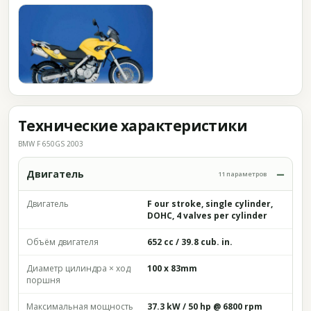
Технические характеристики
BMW F 650GS 2003
Двигатель
11 параметров
Двигатель
F our stroke, single cylinder,
DOHC, 4 valves per cylinder
Объём двигателя
652 cc / 39.8 cub. in.
Диаметр цилиндра × ход
100 x 83mm
поршня
Максимальная мощность
37.3 kW / 50 hp @ 6800 rpm