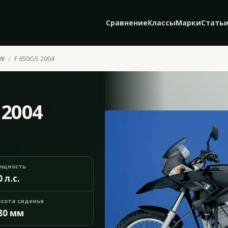
Сравнение
Классы
Марки
Стать
W
F 650GS 2004
 2004
ощность
0 л.с.
сота сиденья
80 мм