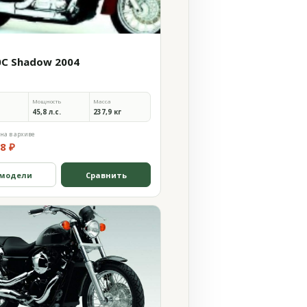
0C Shadow 2004
Мощность
Масса
45,8 л.с.
237,9 кг
на в архиве
8 ₽
 модели
Сравнить