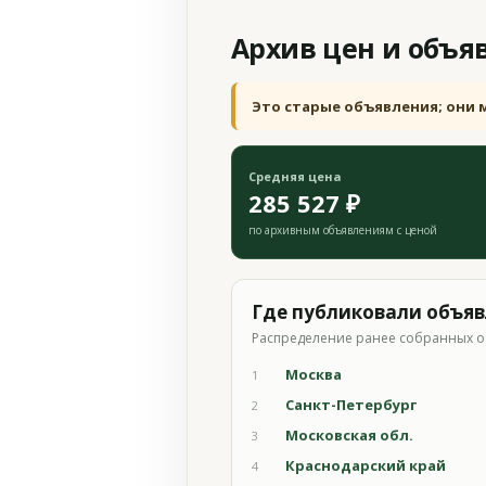
Архив цен и объя
Это старые объявления; они 
Средняя цена
285 527 ₽
по архивным объявлениям с ценой
Где публиковали объя
Распределение ранее собранных о
Москва
1
Санкт-Петербург
2
Московская обл.
3
Краснодарский край
4