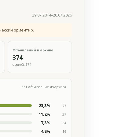
29.07.2014–20.07.2026
ческий ориентир.
Объявлений в архиве
374
с ценой: 374
331 объявление из архива
23,3%
77
11,2%
37
7,3%
24
4,8%
16