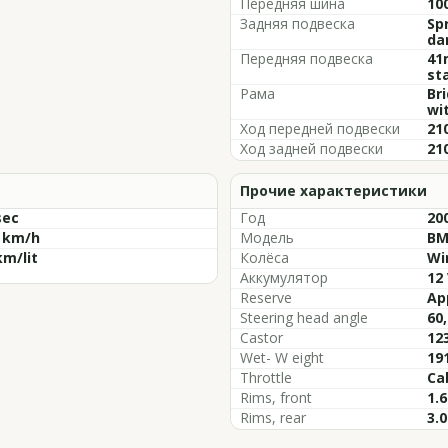
Передняя шина
10
Задняя подвеска
Sp
da
Передняя подвеска
41
sta
Рама
Br
wi
Ход передней подвески
21
Ход задней подвески
21
Прочие характеристики
sec
Год
20
4 km/h
Модель
BM
km/lit
Колёса
Wi
Аккумулятор
12 
Reserve
App
Steering head angle
60,
Castor
12
Wet- W eight
19
Throttle
Ca
Rims, front
1.6
Rims, rear
3.0