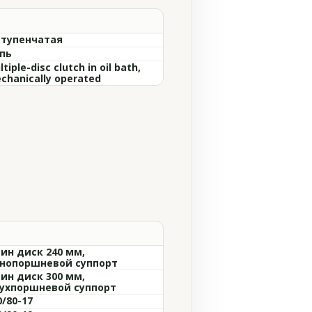
ступенчатая
пь
tiple-disc clutch in oil bath,
chanically operated
ин диск 240 мм,
нопоршневой суппорт
ин диск 300 мм,
ухпоршневой суппорт
0/80-17