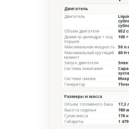
Двигатель
Двигатель
Liqui
cylin
cylin
Объём двигателя
652 с
Диаметр цилиндра × ход
100 ×
поршня
Максимальная мощность
50 л.
Максимальный крутящий
60 Н·
момент
Запуск двигателя
Элек
Система зажигания
Capac
syst
Система смазки
Мокр
Генератор
Thre
Размеры и масса
Объём топливного бака
17,3 
Высота сиденья
780 
Сухая масса
176 к
Габариты
1 47