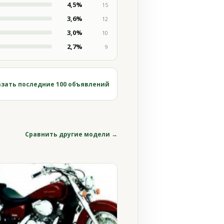
4,5%
15
3,6%
12
3,0%
10
2,7%
9
зать последние 100 объявлений
Сравнить другие модели →