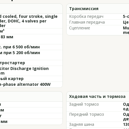
Трансмиссия
d cooled, four stroke, single
Коробка передач
5-
der, DOHC, 4 valves per
Главная передача
Це
der
Сцепление
Mul
м³
me
 83 мм
с. при 6 500 об/мин
м при 5 200 об/мин
тростартер
itor Discharge Ignition
em
ый картер
e-phase alternator 400W
Ходовая часть и тормоза
л
Задний тормоз
Од
од
мм
Передний тормоз
Од
г
дв
9 мм
Задняя шина
13