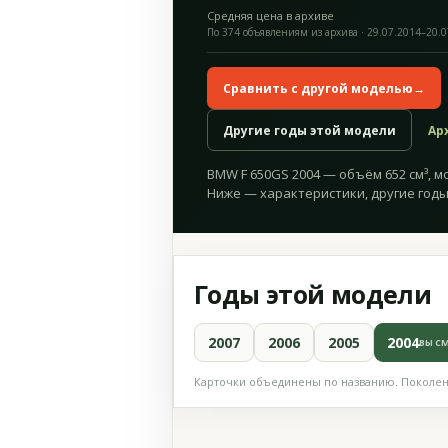
Средняя цена в архиве
По 374 объявлениям из архива · 29.07.2014–20.
Сравнить с другой моделью
→
Другие годы этой модели
Ар
BMW F 650GS 2004 — объём 652 см³, мощ
Ниже — характеристики, другие годы
Годы этой модели
2007
2006
2005
2004
ВЫ С
Карточки объединены по названию. Поколени