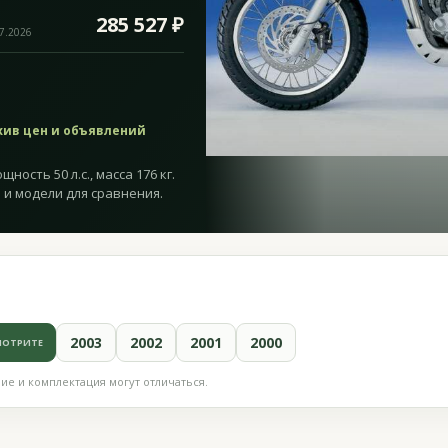
285 527 ₽
07.2026
хив цен и объявлений
ность 50 л.с., масса 176 кг.
 и модели для сравнения.
2003
2002
2001
2000
МОТРИТЕ
е и комплектация могут отличаться.