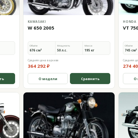
KAWASAKI
HONDA
W 650 2005
VT 75
Объём
Мощность
Масса
Объём
676 см³
50 л.с.
195 кг
745 см³
Средняя цена в архиве
Средняя це
364 292 ₽
274 40
ть
О модели
Сравнить
О