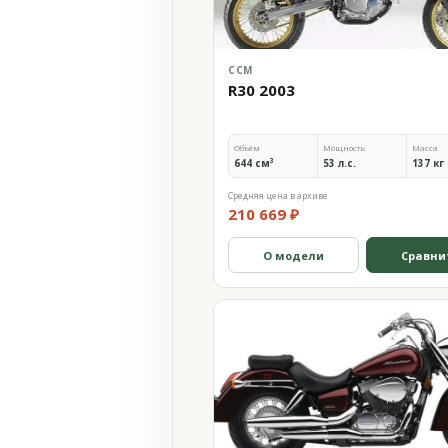
CCM
R30 2003
Объём
Мощность
Масса
644 см³
53 л.с.
137 кг
Средняя цена в архиве
210 669 ₽
О модели
Сравни