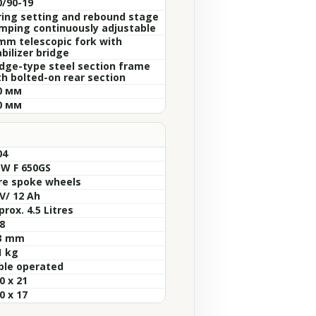
0/90-19
ring setting and rebound stage
mping continuously adjustable
mm telescopic fork with
bilizer bridge
idge-type steel section frame
th bolted-on rear section
0 мм
0 мм
04
W F 650GS
re spoke wheels
V/ 12 Ah
rox. 4.5 Litres
8
3 mm
1 kg
ble operated
0 x 21
0 x 17