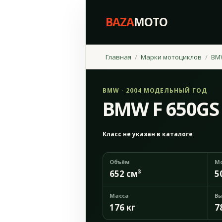
BAZA
MOTO
Главная
Марки мотоциклов
BM
BMW · 2004 МОДЕЛЬНЫЙ ГОД
BMW F 650GS
Класс не указан в каталоге
Объём
М
652 см³
5
Масса
Вы
176 кг
7