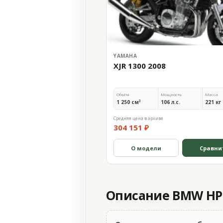
YAMAHA
XJR 1300 2008
Объём
Мощность
Масса
1 250 см³
106 л.с.
221 кг
Средняя цена в архиве
304 151 ₽
О модели
Сравни
Описание BMW HP2