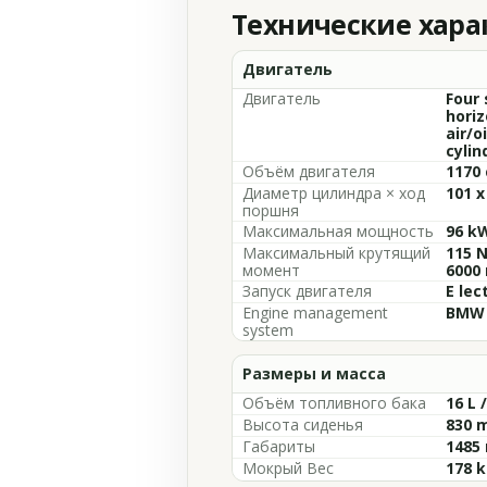
Технические хар
Двигатель
Двигатель
Four 
horiz
air/o
cylin
Объём двигателя
1170 
Диаметр цилиндра × ход
101 
поршня
Максимальная мощность
96 kW
Максимальный крутящий
115 N
момент
6000
Запуск двигателя
E lec
Engine management
BMW 
system
Размеры и масса
Объём топливного бака
16 L 
Высота сиденья
830 m
Габариты
1485 
Мокрый Вес
178 k