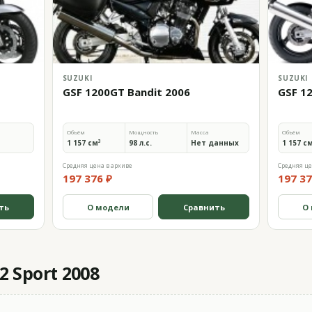
SUZUKI
SUZUKI
GSF 1200GT Bandit 2006
GSF 1
Объём
Мощность
Масса
Объём
1 157 см³
98 л.с.
Нет данных
1 157 с
Средняя цена в архиве
Средняя це
197 376 ₽
197 37
ть
О модели
Сравнить
О
 Sport 2008