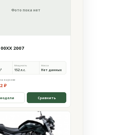
Фото пока нет
100XX 2007
Мощность
Масса
м³
152 л.с.
Нет данных
на в архиве
2 ₽
 модели
Сравнить