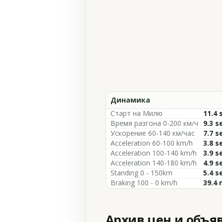
Динамика
Старт на Милю
11.4 
Время разгона 0-200 км/ч
9.3 s
Ускорение 60-140 км/час
7.7 s
Acceleration 60-100 km/h
3.8 s
Acceleration 100-140 km/h
3.9 s
Acceleration 140-180 km/h
4.9 s
Standing 0 - 150km
5.4 s
Braking 100 - 0 km/h
39.4 
Архив цен и объя