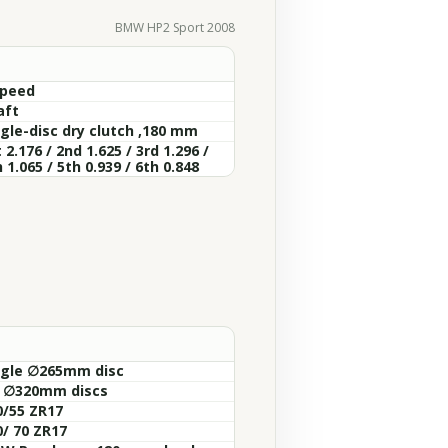
BMW HP2 Sport 2008
Speed
aft
ngle-disc dry clutch ,180 mm
 2.176 / 2nd 1.625 / 3rd 1.296 /
 1.065 / 5th 0.939 / 6th 0.848
ngle ∅265mm disc
x ∅320mm discs
0/55 ZR17
0/ 70 ZR17