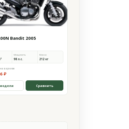
200N Bandit 2005
Мощность
Масса
м³
98 л.с.
212 кг
на в архиве
6 ₽
 модели
Сравнить