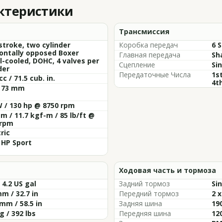
актеристики
Трансмиссия
stroke, two cylinder
Коробка передач
6 
ontally opposed Boxer
Главная передача
Sh
il-cooled, DOHC, 4 valves per
Сцепление
Si
der
Передаточные Числа
1st
cc / 71.5 cub. in.
4th
x 73 mm
 / 130 hp @ 8750 rpm
m / 11.7 kgf-m / 85 lb/ft @
 rpm
tric
HP Sport
Ходовая часть и тормоза
/ 4.2 US gal
Задний тормоз
Si
m / 32.7 in
Передний тормоз
2 
mm / 58.5 in
Задняя шина
19
g / 392 lbs
Передняя шина
12