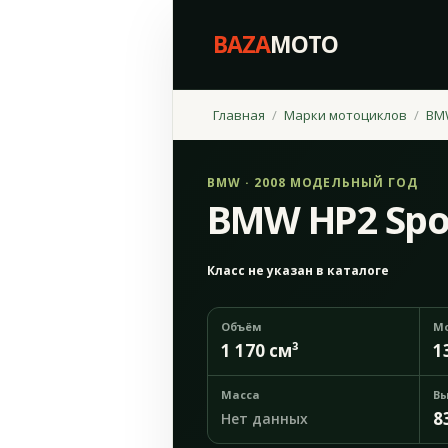
BAZA
MOTO
Главная
Марки мотоциклов
BM
BMW · 2008 МОДЕЛЬНЫЙ ГОД
BMW HP2 Spo
Класс не указан в каталоге
Объём
М
1 170 см³
1
Масса
Вы
8
Нет данных