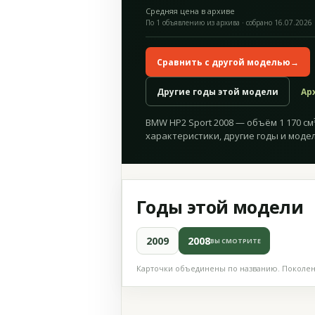
Средняя цена в архиве
По 1 объявлению из архива · собрано 16.07.2026
Сравнить с другой моделью
→
Другие годы этой модели
Ар
BMW HP2 Sport 2008 — объём 1 170 см³
характеристики, другие годы и модел
Годы этой модели
2009
2008
ВЫ СМОТРИТЕ
Карточки объединены по названию. Поколени