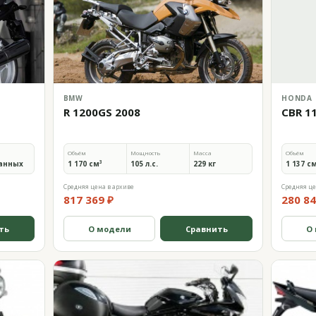
BMW
HONDA
R 1200GS 2008
CBR 1
Объём
Мощность
Масса
Объём
анных
1 170 см³
105 л.с.
229 кг
1 137 с
Средняя цена в архиве
Средняя це
817 369 ₽
280 84
ть
О модели
Сравнить
О