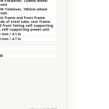
W Paralever, 120mm wheel
avels
W Telelever, 105mm wheel
avels
in frame and front frame
de of steel tube, rear frame
d front fairing self-supporting
F, self-supporting power unit
 mm / 4.1 in
 mm / 4.7 in
08