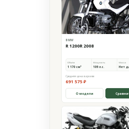
BMW
R 1200R 2008
Объём
Мощность
Масса
1 170 см³
109 л.с.
Нет д
Средняя цена в архиве
691 575 ₽
О модели
Сравни