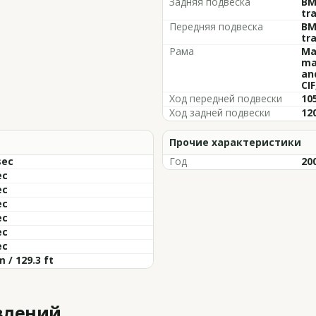
Задняя подвеска
BM
tr
Передняя подвеска
BM
tr
Рама
Ma
ma
an
CI
Ход передней подвески
105
Ход задней подвески
120
Прочие характеристики
sec
Год
20
ec
ec
ec
ec
ec
ec
m / 129.3 ft
влений