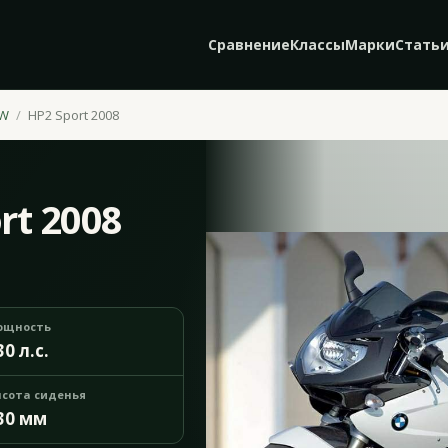
Сравнение
Классы
Марки
Стать
W
HP2 Sport 2008
rt 2008
ощность
30 л.с.
сота сиденья
30 мм