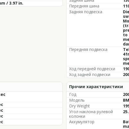
Задняя шина
15
m / 3.97 in.
Передняя шина
11
Задняя подвеска
Di
sw
Mo
(t
pr
to 
me
da
Передняя подвеска
Te
41
sp
me
Ход передней подвески
190
Ход задней подвески
200
Прочие характеристики
sec
Год
20
Модель
BM
ec
Dry Weight
199
ec
Угол наклона рулевой
25.
ec
колонки
ec
Аккумулятор
Bat
ma