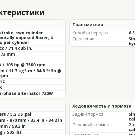
актеристики
Трансмиссия
stroke, two cylinder
Коробка передач
6 
ontally opposed Boxer, 4
Сцепление
Si
s per cylinder
hy
cc / 71.4 cub in.
x 73 mm
 / 105 hp @ 7500 rpm
m / 11.7 kgf-m / 84.8 ft/lb @
 rpm
ric
K
e-phase alternator 720W
Ходовая часть и тормоза
ers / 5.2 US gal
Задний тормоз
Si
cal
m - 870 mm / 33.4 in - 34.2 in
Передний тормоз
2 
mm / 59.3 in
cal
g / 505 lbs