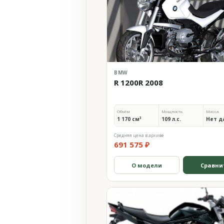
BMW
R 1200R 2008
Объём
Мощность
Масса
1 170 см³
109 л.с.
Нет д
Средняя цена в архиве
691 575 ₽
О модели
Сравни