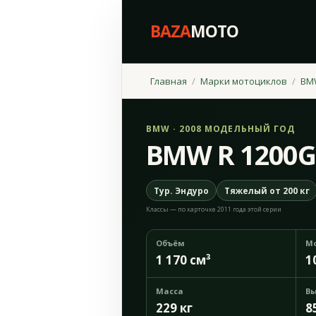
BAZA
MOTO
Главная
Марки мотоциклов
BM
BMW · 2008 МОДЕЛЬНЫЙ ГОД
BMW R 1200G
Тур. Эндуро
Тяжелый от 200 кг
Классы — по карточке 2011 года этой серии
Объём
М
1 170 см³
1
Масса
Вы
229 кг
8