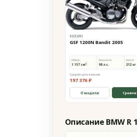
SUZUKI
GSF 1200N Bandit 2005
Объём
Мощность
Масса
1 157 см³
98 л.с.
212 кг
Средняя цена в архиве
197 376 ₽
О модели
Сравни
Описание BMW R 1