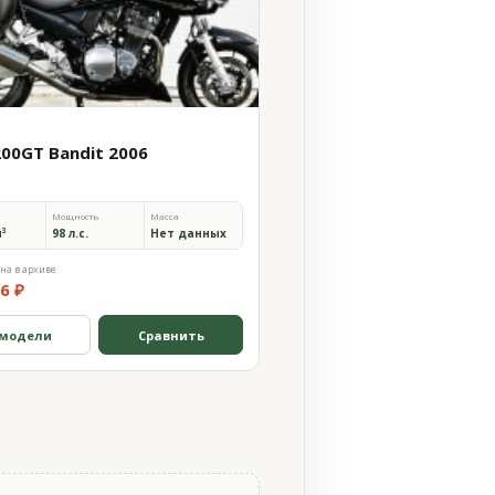
200GT Bandit 2006
Мощность
Масса
м³
98 л.с.
Нет данных
на в архиве
6 ₽
 модели
Сравнить