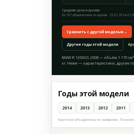
Средняя цена в архиве
По 707 объявлениям из архива · 25.07.2014–01.
Сравнить с другой моделью
→
Другие годы этой модели
Ар
BMW R 1200GS 2008 — объём 1 170 см³,
кг. Ниже — характеристики, другие г
Годы этой модели
2014
2013
2012
2011
Карточки объединены по названию. Поколени