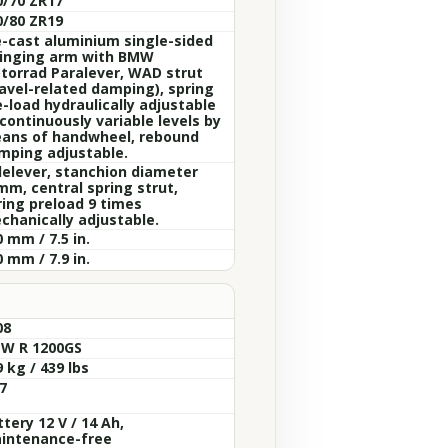
0/70 ZR17
0/80 ZR19
e-cast aluminium single-sided
inging arm with BMW
torrad Paralever, WAD strut
ravel-related damping), spring
e-load hydraulically adjustable
continuously variable levels by
ans of handwheel, rebound
mping adjustable.
lelever, stanchion diameter
mm, central spring strut,
ring preload 9 times
chanically adjustable.
 mm / 7.5 in.
 mm / 7.9 in.
08
W R 1200GS
 kg / 439 lbs
7
tery 12 V / 14 Ah,
intenance-free