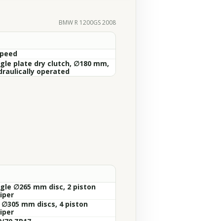
BMW R 1200GS 2008
Speed
ngle plate dry clutch, ∅180 mm,
draulically operated
ngle ∅265 mm disc, 2 piston
iper
x ∅305 mm discs, 4 piston
iper