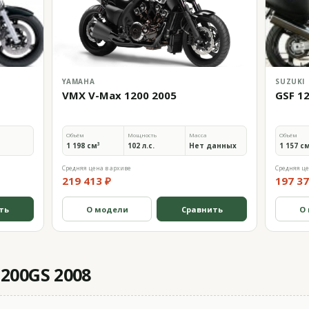
YAMAHA
SUZUKI
VMX V-Max 1200 2005
GSF 1
Объём
Мощность
Масса
Объём
1 198 см³
102 л.с.
Нет данных
1 157 с
Средняя цена в архиве
Средняя це
219 413 ₽
197 37
ть
О модели
Сравнить
О
200GS 2008