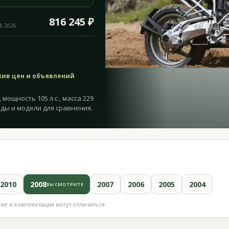
816 245 ₽
08.2026
хив цен и объявлений
 мощность 105 л.с., масса 229
оды и модели для сравнения.
2010
2008
2007
2006
2005
2004
ВЫ СМОТРИТЕ
е и комплектация могут отличаться.