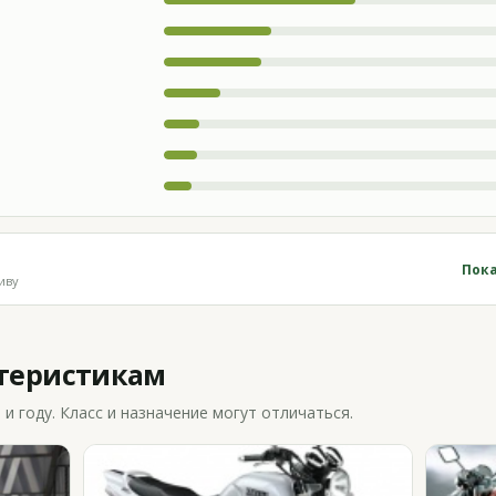
Пока
иву
ктеристикам
 году. Класс и назначение могут отличаться.