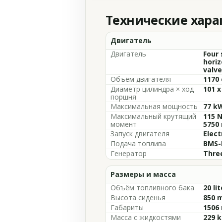
Технические хар
Двигатель
Двигатель
Four 
horiz
valve
Объём двигателя
1170 
Диаметр цилиндра × ход
101 
поршня
Максимальная мощность
77 kW
Максимальный крутящий
115 N
момент
5750
Запуск двигателя
Elect
Подача топлива
BMS-
Генератор
Thre
Размеры и масса
Объём топливного бака
20 lit
Высота сиденья
850 m
Габариты
1506 
Масса с жидкостями
229 k