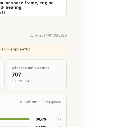
bular space frame, engine
ad- bearing
aft
25.07.2014–01.08.2026
ческий ориентир.
Объявлений в архиве
707
с ценой: 694
612 объявлений из архива
30,6%
187