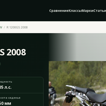
Сравнение
Классы
Марки
Стать
W
R 1200GS 2008
S 2008
ощность
05 л.с.
сота сиденья
50 мм