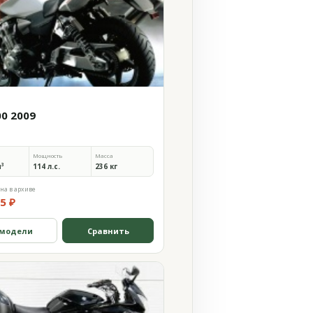
00 2009
Мощность
Масса
м³
114 л.с.
236 кг
на в архиве
5 ₽
 модели
Сравнить