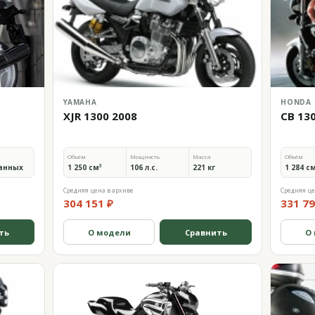
YAMAHA
HONDA
XJR 1300 2008
CB 13
Объём
Мощность
Масса
Объём
анных
1 250 см³
106 л.с.
221 кг
1 284 с
Средняя цена в архиве
Средняя це
304 151 ₽
331 79
ть
О модели
Сравнить
О