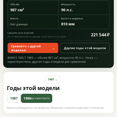
Объём
Мощность
987 см³
90 л.с.
Масса
Высота сиденья
810 мм
Нет данных
Средняя цена в архиве
221 544 ₽
По 11 объявлениям из архива · 29.07.2014–19.07.2026
Сравнить с другой
→
Другие годы этой модели
моделью
BMW K 100LT 1986 — объём 987 см³, мощность 90 л.с.. Ниже —
характеристики, другие годы и модели для сравнения.
1987 →
Годы этой модели
1987
1986
ВЫ СМОТРИТЕ
Карточки объединены по названию. Поколение и комплектация могут отличаться.