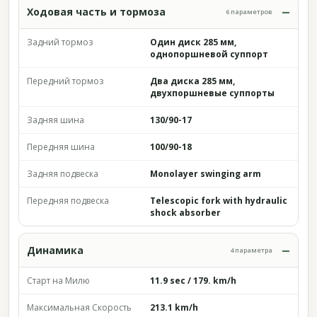
Ходовая часть и тормоза
6 параметров
Задний тормоз
Один диск 285 мм,
однопоршневой суппорт
Передний тормоз
Два диска 285 мм,
двухпоршневые суппорты
Задняя шина
130/90-17
Передняя шина
100/90-18
Задняя подвеска
Monolayer swinging arm
Передняя подвеска
Telescopic fork with hydraulic
shock absorber
Динамика
4 параметра
Старт на Милю
11.9 sec / 179. km/h
Максимальная Скорость
213.1 km/h