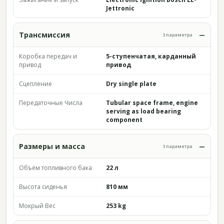
Jettronic
Трансмиссия
3 параметра
Коробка передач и
5-ступенчатая, карданный
привод
привод
Сцепление
Dry single plate
Передаточные Числа
Tubular space frame, engine
serving as load bearing
component
Размеры и масса
3 параметра
Объём топливного бака
22 л
Высота сиденья
810 мм
Мокрый Вес
253 kg