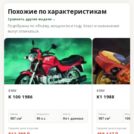
Похожие по характеристикам
Сравнить другие модели →
Подобраны по объёму, мощности и году. Класс и назначение
могут отличаться.
BMW
BMW
K 100 1986
K1 1988
Объём
Мощность
Масса
Объём
Мощно
987 см³
90 л.с.
Нет данных
987 см³
100 л.
Средняя цена в архиве
Средняя цена в архиве
513 288 ₽
458 127 ₽