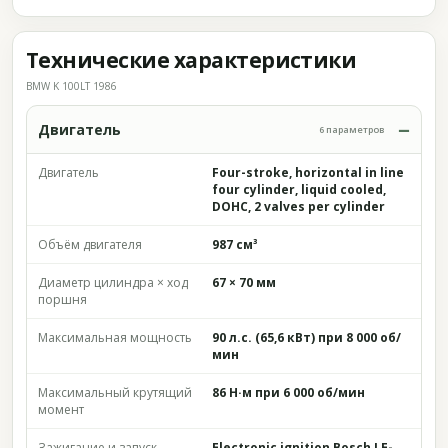
Технические характеристики
BMW K 100LT 1986
Двигатель
6 параметров
Двигатель
Four-stroke, horizontal in line
four cylinder, liquid cooled,
DOHC, 2 valves per cylinder
Объём двигателя
987 см³
Диаметр цилиндра × ход
67 × 70 мм
поршня
Максимальная мощность
90 л.с. (65,6 кВт) при 8 000 об/
мин
Максимальный крутящий
86 Н·м при 6 000 об/мин
момент
Зажигание и запуск
Electronic ignition Bosch LE-