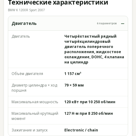
Технические характеристики
BMW K 1200R Sport 2007
Двигатель
6 параметров
Двигатель
Четырёхтактный рядный
четырёхцилиндровый
двигатель поперечного
расположения, жидкостное
охлаждение, DOHC, 4 клапана
на цилиндр
Объём двигателя
1 157 см³
Диаметр цилиндра × ход
79 × 59 мм
поршня
Максимальная мощность
120 кВт при 10 250 об/мин
Максимальный крутящий
127 Н·м при 8 250 об/мин
момент
Зажигание и запуск
Electronic / chain