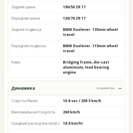
Задняя шина
190/50 ZR 17
Передняя шина
120/70 ZR 17
Задняя подвеска
BMW Duolever. 135mm wheel
travel
Передняя подвеска
BMW Duolever. 115mm wheel
travel
Рама
Bridging frame, die-cast
aluminium, load bearing
engine
Динамика
4 параметра
Старт на Милю
10.8 sec / 209.5 km/h
Максимальная Скорость
260 km/h
Средний расход (км./литр.)
18.8 km/lit