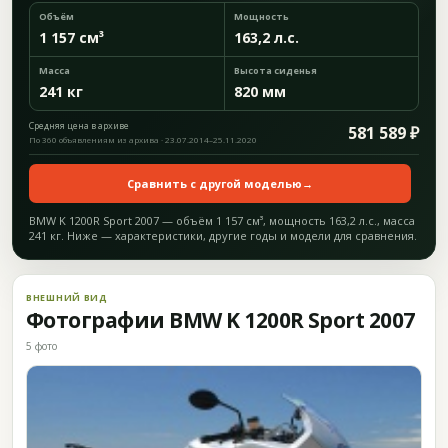
Объём
Мощность
1 157 см³
163,2 л.с.
Масса
Высота сиденья
241 кг
820 мм
Средняя цена в архиве
581 589 ₽
По 360 объявлениям из архива · 23.07.2014–25.11.2020
Сравнить с другой моделью
→
BMW K 1200R Sport 2007 — объём 1 157 см³, мощность 163,2 л.с., масса
241 кг. Ниже — характеристики, другие годы и модели для сравнения.
ВНЕШНИЙ ВИД
Фотографии BMW K 1200R Sport 2007
5 фото