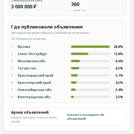
Самая высокая цена
360
3 000 000 ₽
с ценой: 359
Где публиковали объявления
Распределение ранее собранных объявлений по регионам.
351 объявление из архива
1
Москва
28,8%
2
Санкт-Петербург
12,8%
3
Московская обл.
6,6%
4
Татарстан
6,3%
5
Краснодарский край
5,1%
6
Красноярский край
4,3%
7
Новосибирская обл.
3,4%
8
Волгоградская обл.
2,3%
Архив объявлений
Показать последние 100
Средняя цена рассчитана по всему
объявлений
архиву