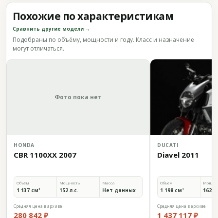
Похожие по характеристикам
Сравнить другие модели →
Подобраны по объёму, мощности и году. Класс и назначение
могут отличаться.
Фото пока нет
HONDA
DUCATI
CBR 1100XX 2007
Diavel 2011
Объём
Мощность
Масса
Объём
Мощно
1 137 см³
152 л.с.
Нет данных
1 198 см³
162 л.
Средняя цена в архиве
Средняя цена в архиве
280 842 ₽
1 437 117 ₽