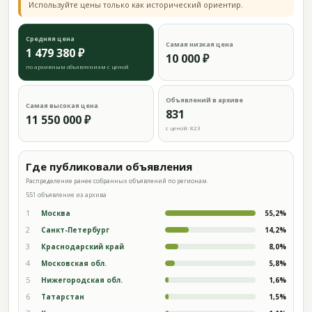
Используйте цены только как исторический ориентир.
Средняя цена
Самая низкая цена
1 479 380 ₽
10 000 ₽
по архивным объявлениям с ценой
Объявлений в архиве
Самая высокая цена
831
11 550 000 ₽
с ценой: 823
Где публиковали объявления
Распределение ранее собранных объявлений по регионам.
551 объявление из архива
1
Москва
55,2%
2
Санкт-Петербург
14,2%
3
Краснодарский край
8,0%
4
Московская обл.
5,8%
5
Нижегородская обл.
1,6%
6
Татарстан
1,5%