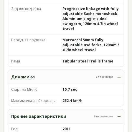
Задняя подвеска
Progressive linkage with fully
adjustable Sachs monoshock.
Aluminium single-sided
swingarm, 120mm 4.7in wheel
travel
Передняя подвеска
Marzocchi 50mm fully
adjustable usd forks, 120mm /
4.7in wheel travel.
Рама
Tubular steel Trellis frame
Динамика
2 параметра
Старт на Милю
10.7 sec
Максимальная Скорость
252.4 km/h
Прочие характеристики
8 параметров
Год
2011