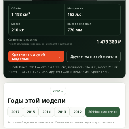
Объём
Мощность
1 198 см³
162 л.с.
Масса
Высота сиденья
210 кг
770 мм
Средняя цена в архиве
1 479 380 ₽
По 831 объявлению из архива · 26.07.2014–02.08.2026
Сравнить с другой
→
Другие годы этой модели
моделью
Ducati Diavel 2011 — объём 1 198 см³, мощность 162 л.с., масса 210 кг.
Ниже — характеристики, другие годы и модели для сравнения.
2012 →
Годы этой модели
2017
2015
2014
2013
2012
2011
ВЫ СМОТРИТЕ
Карточки объединены по названию. Поколение и комплектация могут отличаться.