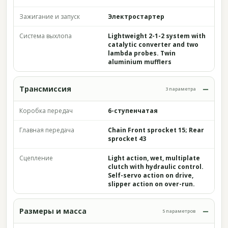
Зажигание и запуск
Электростартер
Система выхлопа
Lightweight 2-1-2 system with
catalytic converter and two
lambda probes. Twin
aluminium mufflers
Трансмиссия
3 параметра
Коробка передач
6-ступенчатая
Главная передача
Chain Front sprocket 15; Rear
sprocket 43
Сцепление
Light action, wet, multiplate
clutch with hydraulic control.
Self-servo action on drive,
slipper action on over-run.
Размеры и масса
5 параметров