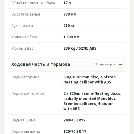
Объём топливного бака
17 л
Высота сиденья
770 мм
Сухая масса
210 кг
Колёсная база
1 590 мм
Мокрый Вес
239 kg / 527lb ABS
Ходовая часть и тормоза
7 параметров
Задний тормоз
Single 265mm disc, 2-piston
floating calliper with ABS
Передний тормоз
2 x 320mm semi-floating discs,
radially mounted Monobloc
Brembo callipers, 4-piston
with ABS
Задняя шина
240/45 ZR17
Передняя шина
120/70 ZR 17