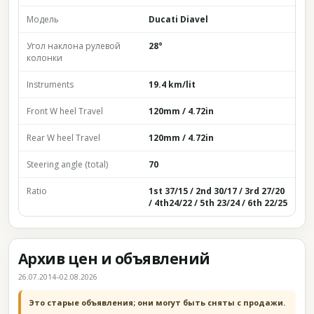
Модель
Ducati Diavel
Угол наклона рулевой
28°
колонки
Instruments
19.4 km/lit
Front W heel Travel
120mm / 4.72in
Rear W heel Travel
120mm / 4.72in
Steering angle (total)
70
Ratio
1st 37/15 / 2nd 30/17 / 3rd 27/20
/ 4th24/22 / 5th 23/24 / 6th 22/25
Архив цен и объявлений
26.07.2014–02.08.2026
Это старые объявления; они могут быть сняты с продажи.