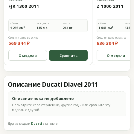
YAMAHA
KAWASAKI
FJR 1300 2011
Z 1000 2011
Объём
Мощность
Масса
Объём
Мощно
1 298 см³
145 л.с.
264 кг
1 043 см³
138 л.
Средняя цена в архиве
Средняя цена в архиве
569 344 ₽
636 394 ₽
О модели
Сравнить
О модели
Описание Ducati Diavel 2011
Описание пока не добавлено
Посмотрите характеристики, другие годы или сравните эту
модель с другой.
Другие модели
Ducati
в каталоге