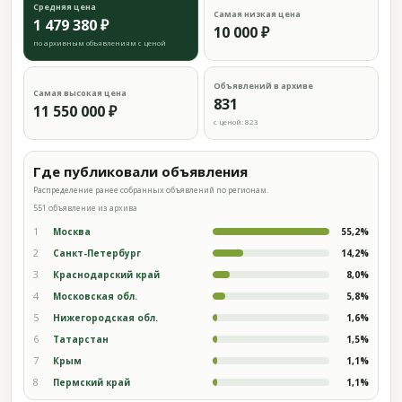
Средняя цена
Самая низкая цена
1 479 380 ₽
10 000 ₽
по архивным объявлениям с ценой
Объявлений в архиве
Самая высокая цена
831
11 550 000 ₽
с ценой: 823
Где публиковали объявления
Распределение ранее собранных объявлений по регионам.
551 объявление из архива
1
Москва
55,2%
2
Санкт-Петербург
14,2%
3
Краснодарский край
8,0%
4
Московская обл.
5,8%
5
Нижегородская обл.
1,6%
6
Татарстан
1,5%
7
Крым
1,1%
8
Пермский край
1,1%