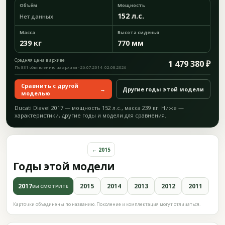
Объём
Мощность
152 л.с.
Нет данных
Масса
Высота сиденья
239 кг
770 мм
Средняя цена в архиве
1 479 380 ₽
По 831 объявлению из архива · 26.07.2014–02.08.2026
Сравнить с другой
→
Другие годы этой модели
моделью
Ducati Diavel 2017 — мощность 152 л.с., масса 239 кг. Ниже —
характеристики, другие годы и модели для сравнения.
← 2015
Годы этой модели
2017
2015
2014
2013
2012
2011
ВЫ СМОТРИТЕ
Карточки объединены по названию. Поколение и комплектация могут отличаться.