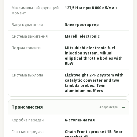
Максимальный крутящий
127,5 Н·м при 8 000 об/мин
момент
Запуск двигателя
Электростартер
Система зажигания
Marelli electronic
Подача топлива
Mitsubishi electronic fuel
injection system, Mikuni
elliptical throttle bodies with
RbW
Система выхлопа
Lightweight 2-1-2 system with
catalytic converter and two
lambda probes. Twin
aluminium mufflers
Трансмиссия
4 параметра
Коробка передач
6-ступенчатая
Главная передача
Chain Front sprocket 15; Rear
sprocket 43