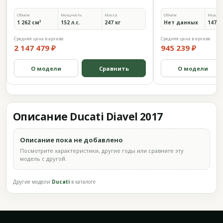
Объём
Мощность
Масса
Объём
Мощно
1 262 см³
152 л.с.
247 кг
Нет данных
147 л.
Средняя цена в архиве
Средняя цена в архиве
2 147 479 ₽
945 239 ₽
О модели
Сравнить
О модели
Описание Ducati Diavel 2017
Описание пока не добавлено
Посмотрите характеристики, другие годы или сравните эту
модель с другой.
Другие модели
Ducati
в каталоге