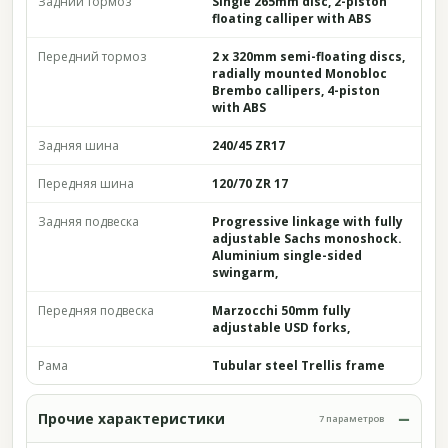
Задний тормоз
Single 265mm disc, 2-piston
floating calliper with ABS
Передний тормоз
2 x 320mm semi-floating discs,
radially mounted Monobloc
Brembo callipers, 4-piston
with ABS
Задняя шина
240/45 ZR17
Передняя шина
120/70 ZR 17
Задняя подвеска
Progressive linkage with fully
adjustable Sachs monoshock.
Aluminium single-sided
swingarm,
Передняя подвеска
Marzocchi 50mm fully
adjustable USD forks,
Рама
Tubular steel Trellis frame
Прочие характеристики
7 параметров