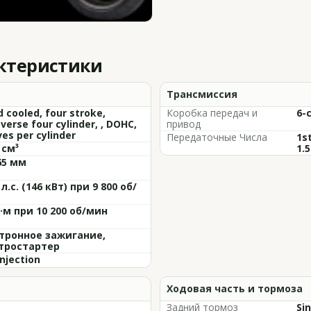
актеристики
Трансмиссия
d cooled, four stroke,
Коробка передач и
6-
verse four cylinder, , DOHC,
привод
ves per cylinder
Передаточные Числа
1st
 см³
1.5
65 мм
 л.с. (146 кВт) при 9 800 об/
Н·м при 10 200 об/мин
тронное зажигание,
тростартер
injection
Ходовая часть и тормоза
Задний тормоз
Sin