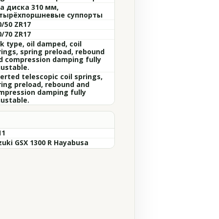
а диска 310 мм,
тырёхпоршневые суппорты
0/50 ZR17
0/70 ZR17
k type, oil damped, coil
rings, spring preload, rebound
d compression damping fully
justable.
erted telescopic coil springs,
ring preload, rebound and
mpression damping fully
justable.
11
zuki GSX 1300 R Hayabusa