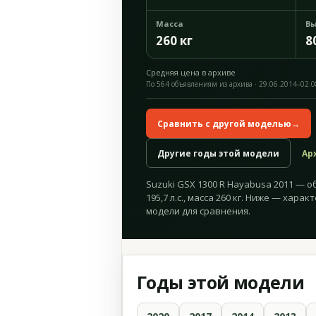
Масса
Вы
260 кг
8
Средняя цена в архиве
По 564 объявлениям из архива · 29.06.2014–02.
Сравнить с другой моделью
→
Другие годы этой модели
Ар
Suzuki GSX 1300 R Hayabusa 2011 — о
195,7 л.с., масса 260 кг. Ниже — хара
модели для сравнения.
Годы этой модели