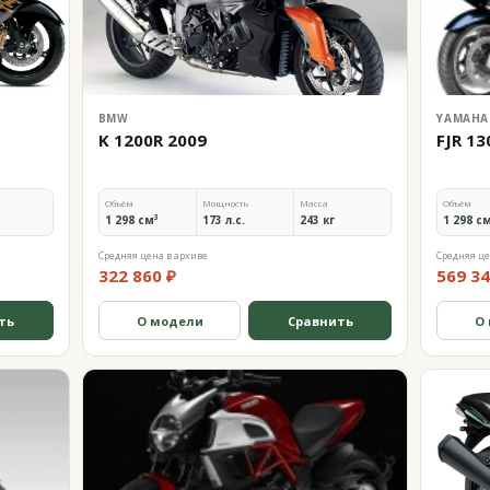
BMW
YAMAHA
K 1200R 2009
FJR 13
Объём
Мощность
Масса
Объём
1 298 см³
173 л.с.
243 кг
1 298 с
Средняя цена в архиве
Средняя це
322 860 ₽
569 34
ть
О модели
Сравнить
О