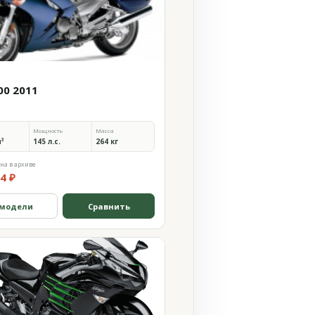
00 2011
Мощность
Масса
м³
145 л.с.
264 кг
на в архиве
4 ₽
 модели
Сравнить