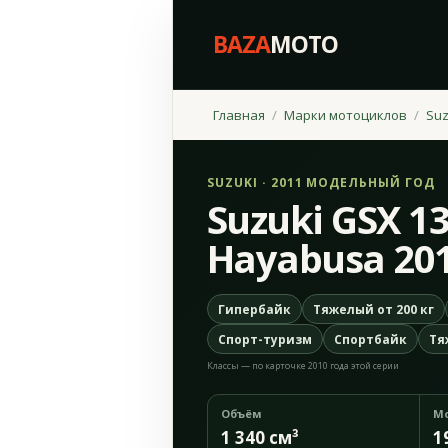
BAZA
MOTO
Главная
Марки мотоциклов
Suz
SUZUKI · 2011 МОДЕЛЬНЫЙ ГОД
Suzuki GSX 1
Hayabusa 20
Гипербайк
Тяжелый от 200 кг
Спорт-туризм
Спортбайк
Тя
Классы — по карточке 2010 года этой серии
Объём
М
1 340 см³
1