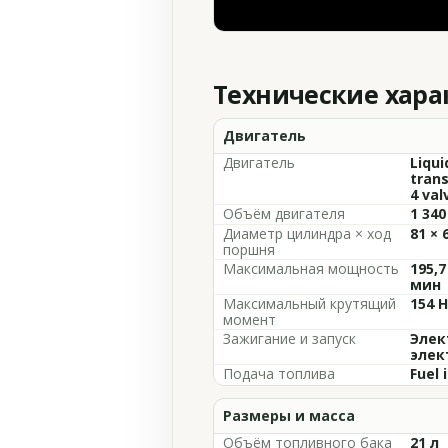
Технические хар
Двигатель
Двигатель
Liqui
trans
4 val
Объём двигателя
1 340
Диаметр цилиндра × ход
81 × 
поршня
Максимальная мощность
195,7
мин
Максимальный крутящий
154 
момент
Зажигание и запуск
Элек
элек
Подача топлива
Fuel 
Размеры и масса
Объём топливного бака
21 л