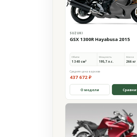
SUZUKI
GSX 1300R Hayabusa 2015
Объём
Мощность
Масса
1 340 см³
195,7 л.с.
266 кг
Средняя цена в архиве
437 672 ₽
О модели
Сравни