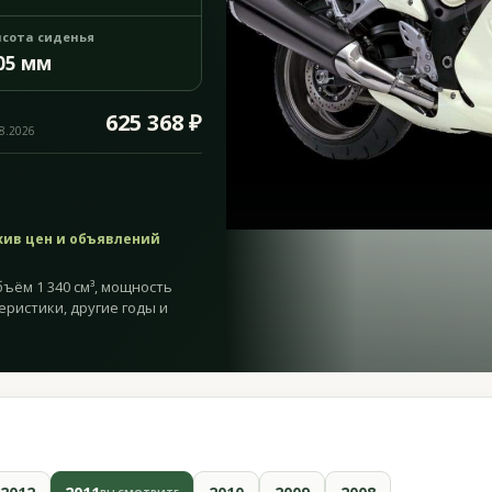
сота сиденья
05 мм
625 368 ₽
08.2026
хив цен и объявлений
бъём 1 340 см³, мощность
ктеристики, другие годы и