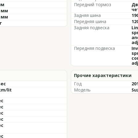
мм
Передний тормоз
Дв
че
0 мм
Задняя шина
19
0 мм
Передняя шина
12
г
Задняя подвеска
Lin
sp
an
ad
Передняя подвеска
Inv
sp
co
ad
Прочие характеристики
sec
Год
20
km/lit
Модель
Su
ec
ec
ec
ec
ec
ec