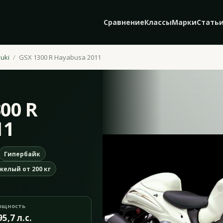
Сравнение
Классы
Марки
Стать
uki
GSX 1300 R Hayabusa 2011
300 R
11
Гипербайк
желый от 200 кг
ощность
95,7 л.с.