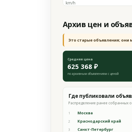
km/h
Архив цен и объя
Это старые объявления; они 
Средняя цена
625 368 ₽
по архивным объявлениям с ценой
Где публиковали объя
Распределение ранее собранных о
Москва
1
Краснодарский край
2
Санкт-Петербург
3