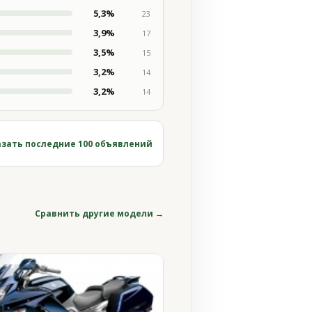
5,3%
23
3,9%
17
3,5%
15
3,2%
14
3,2%
14
зать последние 100 объявлений
Сравнить другие модели →