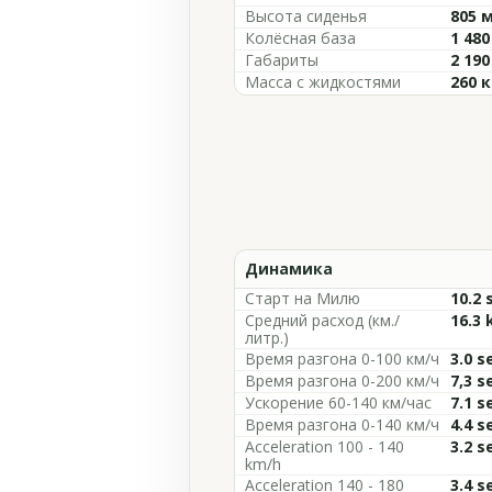
Высота сиденья
805 
Колёсная база
1 48
Габариты
2 19
Масса с жидкостями
260 к
Динамика
Старт на Милю
10.2 
Средний расход (км./
16.3 
литр.)
Время разгона 0-100 км/ч
3.0 s
Время разгона 0-200 км/ч
7,3 s
Ускорение 60-140 км/час
7.1 s
Время разгона 0-140 км/ч
4.4 s
Acceleration 100 - 140
3.2 s
km/h
Acceleration 140 - 180
3.4 s