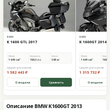
BMW
BMW
K 1600 GTL 2017
K 1600GT 2014
Объём
Мощность
Масса
Объём
Мощно
1 649 см³
160,5 л.с.
348 кг
1 649 см³
160,5 
Средняя цена в архиве
Средняя цена в архиве
1 582 443 ₽
1 315 732 ₽
О модели
Сравнить
О модели
Описание BMW K1600GT 2013