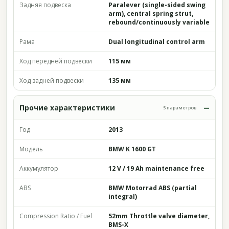
Задняя подвеска
Paralever (single-sided swing
arm), central spring strut,
rebound/continuously variable
Рама
Dual longitudinal control arm
Ход передней подвески
115 мм
Ход задней подвески
135 мм
Прочие характеристики
5 параметров
Год
2013
Модель
BMW K 1600 GT
Аккумулятор
12 V / 19 Ah maintenance free
ABS
BMW Motorrad ABS (partial
integral)
Compression Ratio / Fuel
52mm Throttle valve diameter,
BMS-X