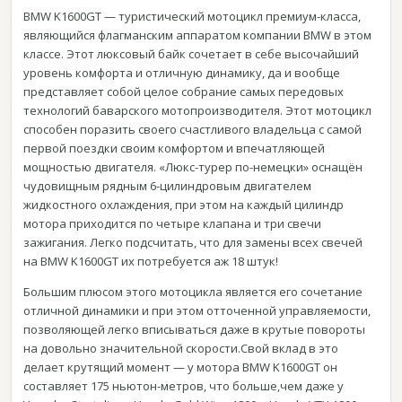
BMW K1600GT — туристический мотоцикл премиум-класса,
являющийся флагманским аппаратом компании BMW в этом
классе. Этот люксовый байк сочетает в себе высочайший
уровень комфорта и отличную динамику, да и вообще
представляет собой целое собрание самых передовых
технологий баварского мотопроизводителя. Этот мотоцикл
способен поразить своего счастливого владельца с самой
первой поездки своим комфортом и впечатляющей
мощностью двигателя. «Люкс-турер по-немецки» оснащён
чудовищным рядным 6-цилиндровым двигателем
жидкостного охлаждения, при этом на каждый цилиндр
мотора приходится по четыре клапана и три свечи
зажигания. Легко подсчитать, что для замены всех свечей
на BMW K1600GT их потребуется аж 18 штук!
Большим плюсом этого мотоцикла является его сочетание
отличной динамики и при этом отточенной управляемости,
позволяющей легко вписываться даже в крутые повороты
на довольно значительной скорости.Свой вклад в это
делает крутящий момент — у мотора BMW K1600GT он
составляет 175 ньютон-метров, что больше,чем даже у