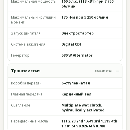
Максимальная мощность
160,5 л.с. (118 кВт) при 7 750
об/мин
Максимальный крутящий
175 Н·м при 5 250 об/мин
момент
Запуск двигателя
Электростартер
Система зажигания
Digital CDI
Генератор
580 W Alternator
Трансмиссия
4 параметра
Коробка передач
6-ступенчатая
Главная передача
Карданный вал
Сцепление
Multiplate wet clutch,
hydraulically activated
Передаточные Числа
1st 2.23 2nd 1.641 3rd 1.319 4th
1.101 5th 0.926 6th 0.788