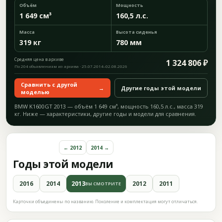
Объём
Мощность
1 649 см³
160,5 л.с.
Масса
Высота сиденья
319 кг
780 мм
Средняя цена в архиве
1 324 806 ₽
По 204 объявлениям из архива · 25.07.2014–02.08.2026
Сравнить с другой
→
Другие годы этой модели
моделью
BMW K1600GT 2013 — объём 1 649 см³, мощность 160,5 л.с., масса 319
кг. Ниже — характеристики, другие годы и модели для сравнения.
← 2012
2014 →
Годы этой модели
2016
2014
2013
2012
2011
ВЫ СМОТРИТЕ
Карточки объединены по названию. Поколение и комплектация могут отличаться.