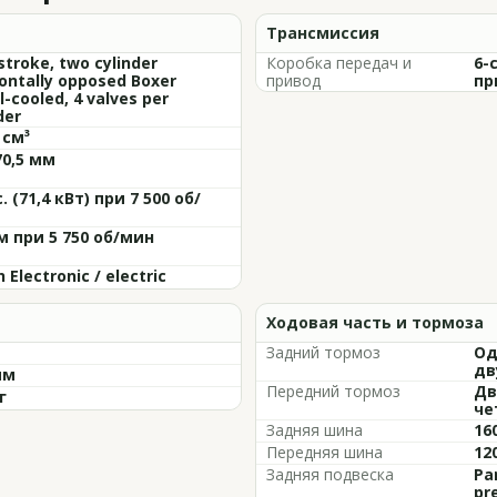
Трансмиссия
stroke, two cylinder
Коробка передач и
6-
ontally opposed Boxer
привод
пр
il-cooled, 4 valves per
der
 см³
70,5 мм
с. (71,4 кВт) при 7 500 об/
м при 5 750 об/мин
 Electronic / electric
Ходовая часть и тормоза
Задний тормоз
Од
дв
мм
Передний тормоз
Дв
г
че
Задняя шина
16
Передняя шина
12
Задняя подвеска
Par
pr