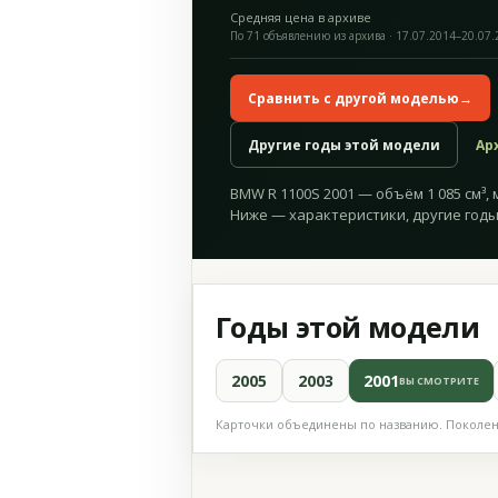
Средняя цена в архиве
По 71 объявлению из архива · 17.07.2014–20.07
Сравнить с другой моделью
→
Другие годы этой модели
Ар
BMW R 1100S 2001 — объём 1 085 см³, м
Ниже — характеристики, другие годы
Годы этой модели
2005
2003
2001
ВЫ СМОТРИТЕ
Карточки объединены по названию. Поколени