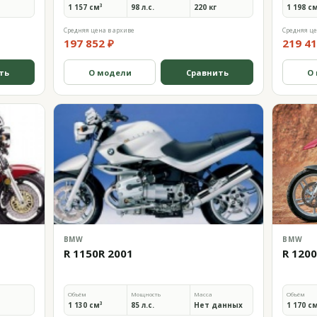
1 157 см³
98 л.с.
220 кг
1 198 с
Средняя цена в архиве
Средняя це
197 852 ₽
219 41
ть
О модели
Сравнить
О
BMW
BMW
R 1150R 2001
R 120
Объём
Мощность
Масса
Объём
1 130 см³
85 л.с.
Нет данных
1 170 с