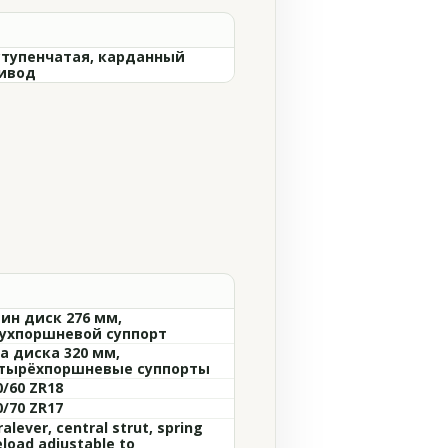
ступенчатая, карданный
ивод
ин диск 276 мм,
ухпоршневой суппорт
а диска 320 мм,
тырёхпоршневые суппорты
0/60 ZR18
0/70 ZR17
alever, central strut, spring
eload adjustable to