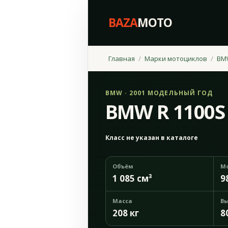
BAZA
MOTO
Главная
Марки мотоциклов
BM
BMW · 2001 МОДЕЛЬНЫЙ ГОД
BMW R 1100S
Класс не указан в каталоге
Объём
М
1 085 см³
9
Масса
Вы
208 кг
8