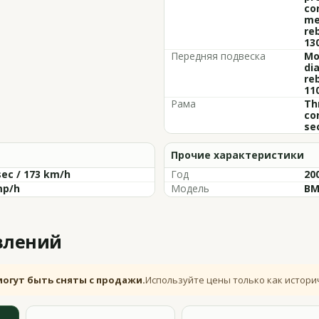
con
me
re
13
Передняя подвеска
Mo
di
re
11
Рама
Th
co
se
Прочие характеристики
sec / 173 km/h
Год
20
mp/h
Модель
BM
влений
могут быть сняты с продажи.
Используйте цены только как истори