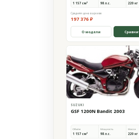
1 157 см³
98 л.с.
220 кг
Средняя цена в архиве
197 376 ₽
О модели
Сравни
SUZUKI
GSF 1200N Bandit 2003
Объём
Мощность
Масса
1 157 см³
98 л.с.
220 кг