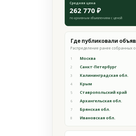
Средняя цена
262 770 ₽
по архивным объявлениям с ценой
Где публиковали объя
Распределение ранее собранных о
Москва
1
Санкт-Петербург
2
Калининградская обл.
3
Крым
4
Ставропольский край
5
Архангельская обл.
6
Брянская обл.
7
Ивановская обл.
8