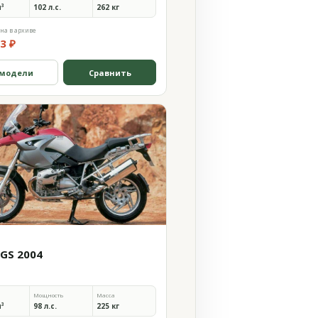
м³
102 л.с.
262 кг
на в архиве
3 ₽
 модели
Сравнить
0GS 2004
Мощность
Масса
м³
98 л.с.
225 кг