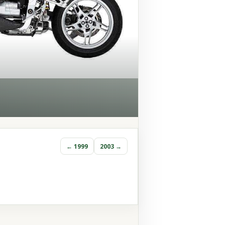
← 1999
2003 →