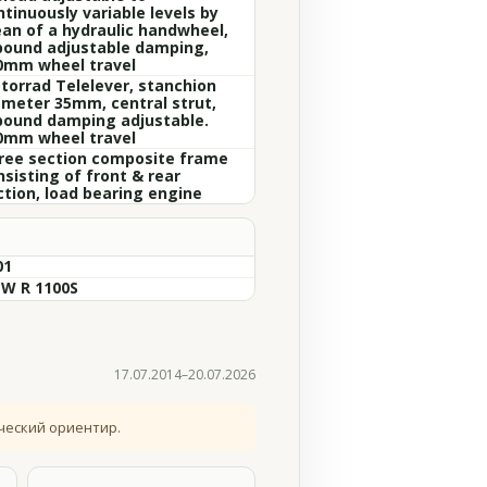
tinuously variable levels by
an of a hydraulic handwheel,
bound adjustable damping,
0mm wheel travel
torrad Telelever, stanchion
ameter 35mm, central strut,
bound damping adjustable.
0mm wheel travel
ree section composite frame
nsisting of front & rear
ction, load bearing engine
01
W R 1100S
17.07.2014–20.07.2026
ческий ориентир.