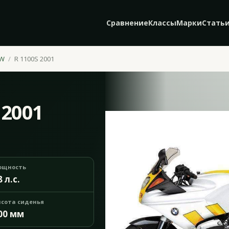
Сравнение
Классы
Марки
Стать
W
R 1100S 2001
 2001
ощность
8 л.с.
сота сиденья
00 мм