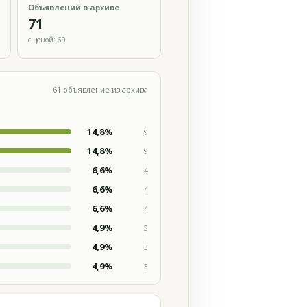
Объявлений в архиве
71
с ценой: 69
61 объявление из архива
14,8%
9
14,8%
9
6,6%
4
6,6%
4
6,6%
4
4,9%
3
4,9%
3
4,9%
3