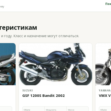
Пок
иву
ктеристикам
 году. Класс и назначение могут отличаться.
SUZUKI
YAMAHA
GSF 1200S Bandit 2002
VMX V
Объём
Мощность
Масса
Объём