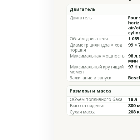
Двигатель
Двигатель
Four 
horiz
air/o
cylin
Объём двигателя
1 085
Диаметр цилиндра × ход
99 × 
поршня
Максимальная мощность
98 л.
мин
Максимальный крутящий
97 Н·
момент
Зажигание и запуск
Bosch
Размеры и масса
Объём топливного бака
18 л
Высота сиденья
800 
Сухая масса
208 к