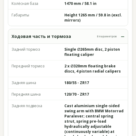
Колёсная база
1470 mm / 58.1 in
Габариты
Height 1265 mm / 59.8 in (excl.
mirrors)
Ходовая часть и тормоза
8 параметров
Задний тормоз
Single ∅265mm disc, 2 piston
floating caliper
Передний тормоз
2 x ∅320mm floating brake
discs, 4 piston radial calipers
Задняя шина
180/55 - ZR17
Передняя шина
120/70 - ZR17
Задняя подвеска
Cast aluminium single-sided
swing arm with BMW Motorrad
Paralever; central spring
strut, spring pre-load
hydraulically adjustable
(continuously variable) at