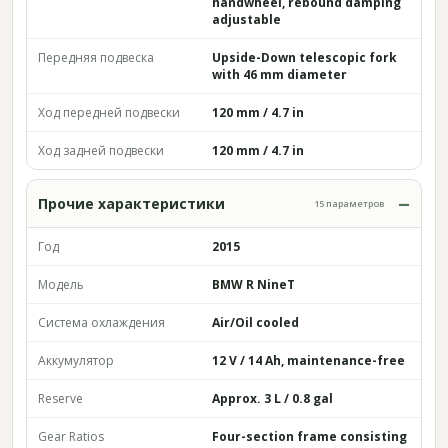
handwheel, rebound damping
adjustable
Передняя подвеска
Upside-Down telescopic fork
with 46 mm diameter
Ход передней подвески
120 mm / 4.7 in
Ход задней подвески
120 mm / 4.7 in
Прочие характеристики
15 параметров
Год
2015
Модель
BMW R NineT
Система охлаждения
Air/Oil cooled
Аккумулятор
12 V / 14 Ah, maintenance-free
Reserve
Approx. 3 L / 0.8 gal
Gear Ratios
Four-section frame consisting