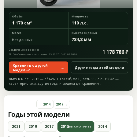
Объём
Мощность
1 170 см³
110 л.с.
Масса
Высота сиденья
784,8 мм
Нет данных
Средняя цена в архиве
1 178 786 ₽
По 56 объявлениям из архива · 29.10.2016–31.07.2026
Сравнить с другой
→
Другие годы этой модели
моделью
BMW R NineT 2015 — объём 1 170 см³, мощность 110 л.с.. Ниже —
характеристики, другие годы и модели для сравнения.
← 2014
2017 →
Годы этой модели
2021
2019
2017
2015
2014
ВЫ СМОТРИТЕ