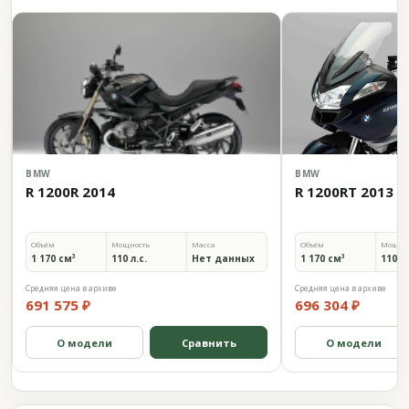
BMW
BMW
R 1200R 2014
R 1200RT 2013
Объём
Мощность
Масса
Объём
Мощно
1 170 см³
110 л.с.
Нет данных
1 170 см³
110 л.
Средняя цена в архиве
Средняя цена в архиве
691 575 ₽
696 304 ₽
О модели
Сравнить
О модели