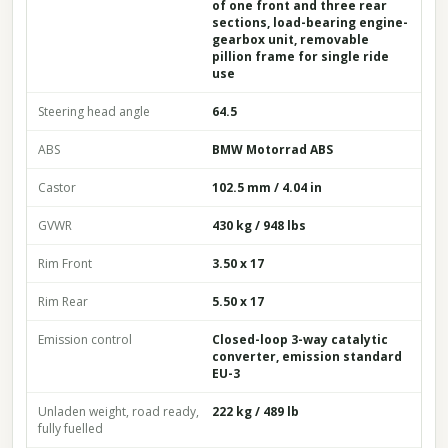
of one front and three rear
sections, load-bearing engine-
gearbox unit, removable
pillion frame for single ride
use
Steering head angle
64.5
ABS
BMW Motorrad ABS
Castor
102.5 mm / 4.04 in
GVWR
430 kg / 948 lbs
Rim Front
3.50 x 17
Rim Rear
5.50 x 17
Emission control
Closed-loop 3-way catalytic
converter, emission standard
EU-3
Unladen weight, road ready,
222 kg / 489 lb
fully fuelled