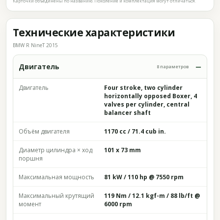
Карточки объединены по названию. Поколение и комплектация могут отличаться.
Технические характеристики
BMW R NineT 2015
Двигатель
8 параметров
Двигатель
Four stroke, two cylinder
horizontally opposed Boxer, 4
valves per cylinder, central
balancer shaft
Объём двигателя
1170 cc / 71.4 cub in.
Диаметр цилиндра × ход
101 x 73 mm
поршня
Максимальная мощность
81 kW / 110 hp @ 7550 rpm
Максимальный крутящий
119 Nm / 12.1 kgf-m / 88 lb/ft @
момент
6000 rpm