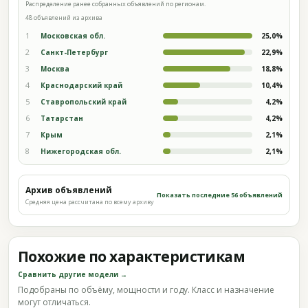
Распределение ранее собранных объявлений по регионам.
48 объявлений из архива
1
Московская обл.
25,0%
2
Санкт-Петербург
22,9%
3
Москва
18,8%
4
Краснодарский край
10,4%
5
Ставропольский край
4,2%
6
Татарстан
4,2%
7
Крым
2,1%
8
Нижегородская обл.
2,1%
Архив объявлений
Показать последние 56 объявлений
Средняя цена рассчитана по всему архиву
Похожие по характеристикам
Сравнить другие модели →
Подобраны по объёму, мощности и году. Класс и назначение
могут отличаться.