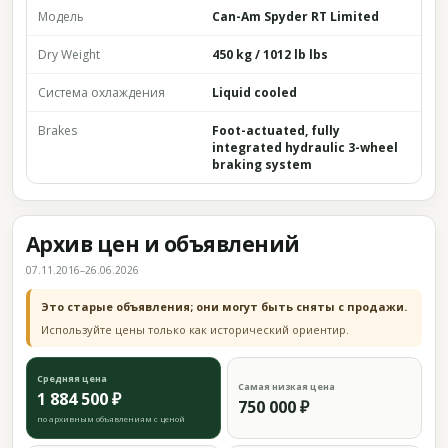
Модель
Can-Am Spyder RT Limited
Dry Weight
450 kg / 1012 lb lbs
Система охлаждения
Liquid cooled
Brakes
Foot-actuated, fully
integrated hydraulic 3-wheel
braking system
Архив цен и объявлений
07.11.2016–26.06.2026
Это старые объявления; они могут быть сняты с продажи.
Используйте цены только как исторический ориентир.
Средняя цена
Самая низкая цена
1 884 500 ₽
750 000 ₽
по архивным объявлениям с ценой