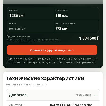
Объём
Мощность
1 330 см³
115 л.с.
Масса
Высота сиденья
772 мм
Нет данных
Средняя цена в архиве
1 884 500 ₽
По 10 объявлениям из архива · 07.11.2016–26.06.2026
Сравнить с другой моделью
→
BRP Can-am Spyder RT Limited 2016 — объём 1 330 см³, мощность 115
л.с.. Ниже — характеристики, другие годы и модели для сравнения.
Технические характеристики
BRP Can-am Spyder RT Limited 2016
Двигатель
7 параметров
Двигатель
Rotax 1330 ACE , four stroke,