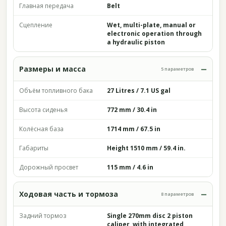
Главная передача
Belt
Сцепление
Wet, multi-plate, manual or
electronic operation through
a hydraulic piston
Размеры и масса
5 параметров
Объём топливного бака
27 Litres / 7.1 US gal
Высота сиденья
772 mm / 30.4 in
Колёсная база
1714 mm / 67.5 in
Габариты
Height 1510 mm / 59.4 in.
Дорожный просвет
115 mm / 4.6 in
Ходовая часть и тормоза
8 параметров
Задний тормоз
Single 270mm disc 2 piston
caliper, with integrated