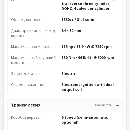
transverse three cylinder,
DOHC, 4 valve per cylinder
Объём двигателя
1330cc / 81.1 cu-in
Диаметр цилиндра × ход
84 x 80 mm
поршня
Максимальная мощность
115 hp / 83.9 kW @ 7250 rpm
Максимальный крутящий
130 Nm / 96 lb-ft. @ 5000 rpm
момент
Запуск двигателя
Electric
Система зажигания
Electronic ignition with dual
output coil
Трансмиссия
3 параметра
Коробка передач
6 Speed (semi-automatic
optional)