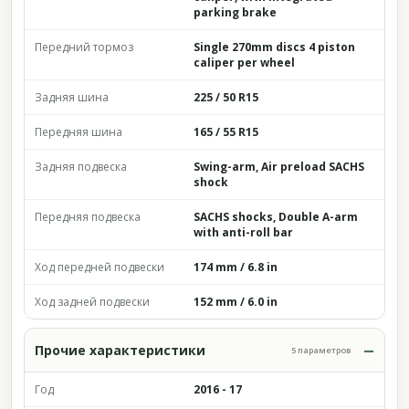
parking brake
Передний тормоз
Single 270mm discs 4 piston
caliper per wheel
Задняя шина
225 / 50 R15
Передняя шина
165 / 55 R15
Задняя подвеска
Swing-arm, Air preload SACHS
shock
Передняя подвеска
SACHS shocks, Double A-arm
with anti-roll bar
Ход передней подвески
174 mm / 6.8 in
Ход задней подвески
152 mm / 6.0 in
Прочие характеристики
5 параметров
Год
2016 - 17