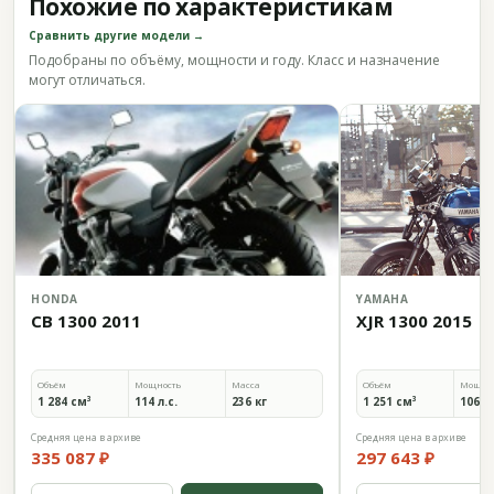
Похожие по характеристикам
Сравнить другие модели →
Подобраны по объёму, мощности и году. Класс и назначение
могут отличаться.
HONDA
YAMAHA
CB 1300 2011
XJR 1300 2015
Объём
Мощность
Масса
Объём
Мощно
1 284 см³
114 л.с.
236 кг
1 251 см³
106 л.
Средняя цена в архиве
Средняя цена в архиве
335 087 ₽
297 643 ₽