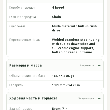
Коробка передач
4 Speed
Главная передача
Chain
Сцепление
Multi-plate with bult-in cush
drive
Передаточные Числа
Welded seamless steel tubing
with duplex downtubes and
full cradle engine support,
bolted-on rear sub frame
Размеры и масса
2 параметра
Объём топливного бака
16 L / 4.2 US gal
Габариты
1391 mm / 54.75 in.
Ходовая часть и тормоза
5 параметров
Задний тормоз
Drum, 7 in.