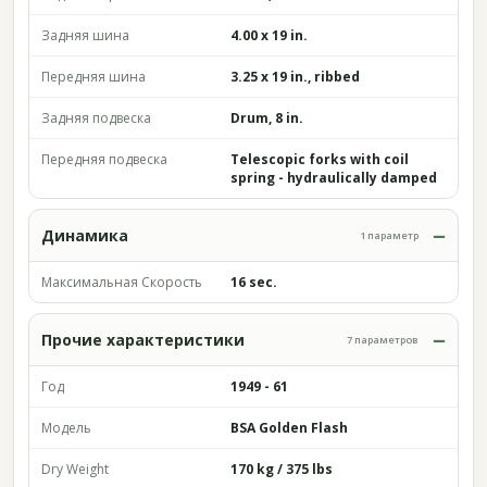
Задняя шина
4.00 x 19 in.
Передняя шина
3.25 x 19 in., ribbed
Задняя подвеска
Drum, 8 in.
Передняя подвеска
Telescopic forks with coil
spring - hydraulically damped
Динамика
1 параметр
Максимальная Скорость
16 sec.
Прочие характеристики
7 параметров
Год
1949 - 61
Модель
BSA Golden Flash
Dry Weight
170 kg / 375 lbs