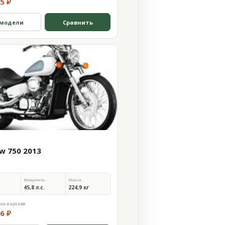
5 ₽
 модели
Сравнить
w 750 2013
Мощность
Масса
45,8 л.с.
224,9 кг
на в архиве
6 ₽