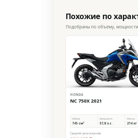
Похожие по хара
Подобраны по объёму, мощности и
HONDA
NC 750X 2021
Объём
Мощность
Масса
745 см³
57,8 л.с.
214 кг
Средняя цена в архиве