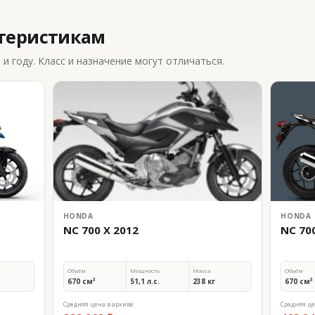
ктеристикам
 году. Класс и назначение могут отличаться.
HONDA
HONDA
NC 700 X 2012
NC 70
Объём
Мощность
Масса
Объём
670 см³
51,1 л.с.
238 кг
670 см³
Средняя цена в архиве
Средняя це