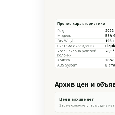
Прочие характеристики
Год
2022
Модель
BSA G
Dry Weight
198 k
Система охлаждения
Liqui
Угол наклона рулевой
26,5°
колонки
Колёса
36 wi
ABS System
В ст
Архив цен и объя
Цен в архиве нет
Это не означает, что модель не 