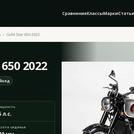
Сравнение
Классы
Марки
Стать
A
Gold Star 650 2022
 650 2022
йкед
ощность
5 л.с.
сота сиденья