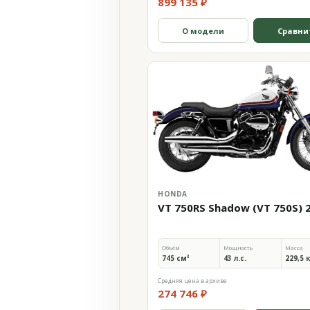
899 135 ₽
О модели
Сравни
HONDA
VT 750RS Shadow (VT 750S) 
Объём
Мощность
Масса
745 см³
43 л.с.
229,5 
Средняя цена в архиве
274 746 ₽