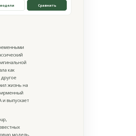
 модели
Сравнить
временными
ассический
ригинальной
ала как
а другое
нил жизнь на
 фирменный
A и выпускает
up,
известных
новую модель,