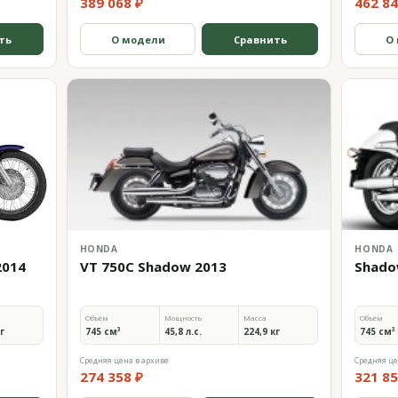
389 068 ₽
462 84
ть
О модели
Сравнить
О
HONDA
HONDA
2014
VT 750C Shadow 2013
Shado
Объём
Мощность
Масса
Объём
кг
745 см³
45,8 л.с.
224,9 кг
745 см³
Средняя цена в архиве
Средняя це
274 358 ₽
321 85