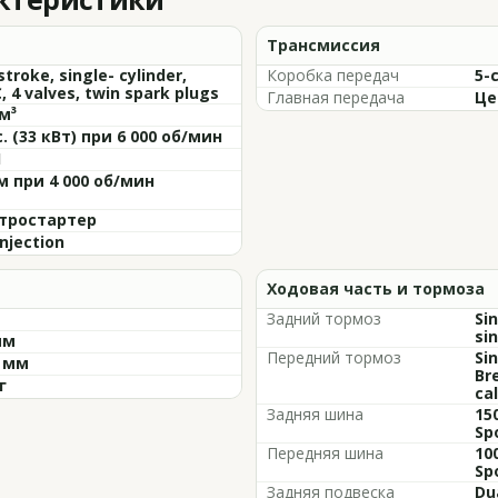
Трансмиссия
stroke, single- cylinder,
Коробка передач
5-
 4 valves, twin spark plugs
Главная передача
Це
м³
с. (33 кВт) при 6 000 об/мин
1
м при 4 000 об/мин
тростартер
injection
Ходовая часть и тормоза
Задний тормоз
Si
sin
мм
Передний тормоз
Si
5 мм
Br
г
cal
Задняя шина
15
Sp
Передняя шина
10
Sp
Задняя подвеска
Du