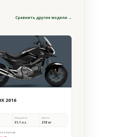
Сравнить другие модели →
0X 2016
Мощность
Масса
51,1 л.с.
218 кг
на в архиве