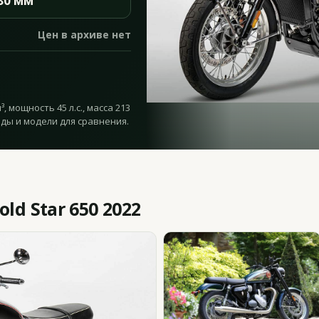
80 мм
Цен в архиве нет
, мощность 45 л.с., масса 213
оды и модели для сравнения.
ld Star 650 2022