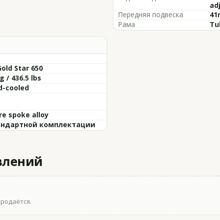
ad
Передняя подвеска
41
Рама
Tu
old Star 650
g / 436.5 lbs
d-cooled
re spoke alloy
андартной комплектации
влений
продаётся.