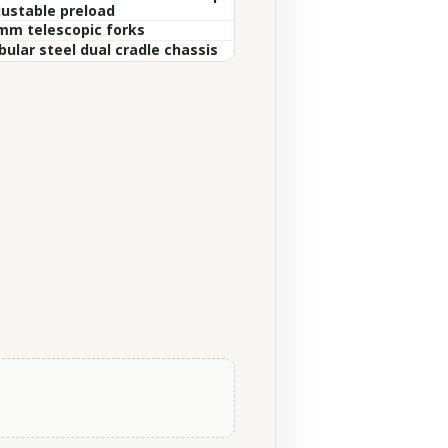
justable preload
mm telescopic forks
bular steel dual cradle chassis