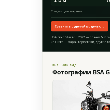
213 кг
7
Средняя цена в архиве
Сравнить с другой моделью
→
BSA Gold Star 650 2022 — объём 650 см³
кг. Ниже — характеристики, другие г
ВНЕШНИЙ ВИД
Фотографии BSA Go