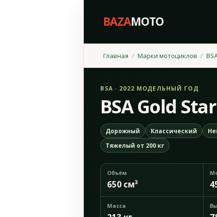
BAZA
MOTO
Главная
Марки мотоциклов
BS
BSA · 2022 МОДЕЛЬНЫЙ ГОД
BSA Gold Star
Дорожный
Классический
Не
Тяжелый от 200 кг
Объём
М
650 см³
4
Масса
Вы