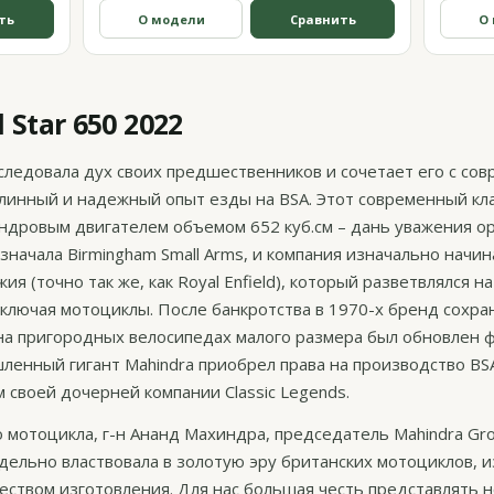
ть
О модели
Сравнить
О
Star 650 2022
аследовала дух своих предшественников и сочетает его с со
линный и надежный опыт езды на BSA. Этот современный кл
дровым двигателем объемом 652 куб.см – дань уважения о
начала Birmingham Small Arms, и компания изначально начин
я (точно так же, как Royal Enfield), который разветвлялся н
лючая мотоциклы. После банкротства в 1970-х бренд сохра
 на пригородных велосипедах малого размера был обновлен
ленный гигант Mahindra приобрел права на производство BS
своей дочерней компании Classic Legends.
 мотоцикла, г-н Ананд Махиндра, председатель Mahindra Gro
дельно властвовала в золотую эру британских мотоциклов, 
еством изготовления. Для нас большая честь представлять 