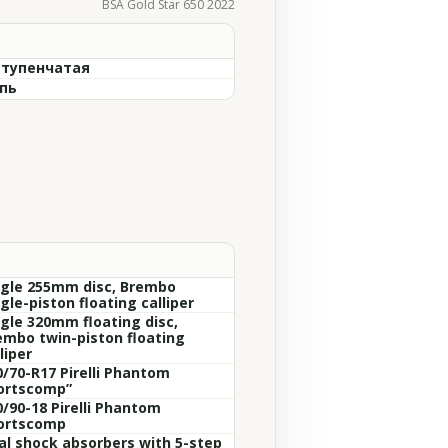
BSA Gold Star 650 2022
ступенчатая
пь
ngle 255mm disc, Brembo
gle-piston floating calliper
ngle 320mm floating disc,
embo twin-piston floating
liper
0/70-R17 Pirelli Phantom
ortscomp”
0/90-18 Pirelli Phantom
ortscomp
al shock absorbers with 5-step