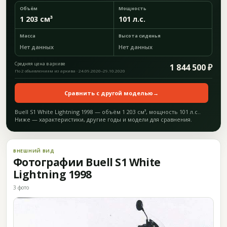
Объём
Мощность
1 203 см³
101 л.с.
Масса
Высота сиденья
Нет данных
Нет данных
Средняя цена в архиве
1 844 500 ₽
По 2 объявлениям из архива · 24.09.2020–29.10.2020
Сравнить с другой моделью
→
Buell S1 White Lightning 1998 — объём 1 203 см³, мощность 101 л.с..
Ниже — характеристики, другие годы и модели для сравнения.
ВНЕШНИЙ ВИД
Фотографии Buell S1 White
Lightning 1998
3 фото