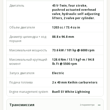
Двигатель
45 V-Twin, four stroke,
pushrod actuated overhead
valve, hydraulic self-adjusting
lifters, 2 valve per cylinder.
Объём двигателя
1203 cc / 73.4 cu in
Диаметр цилиндра × ход
88.8 x 96.8 mm
поршня
Максимальная мощность
73.6 kW / 101 hp @ 6000 rpm
Максимальный крутящий
128.6 Nm / 13.1 kgf-m / 94.8
момент
lb.ft @ 5500 rpm
Запуск двигателя
Electric
Подача топлива
2 x 40 mm Keihin carburetors
Engine management system
Buell S1 White Lightning
Трансмиссия
2 параметра