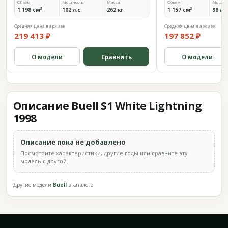
Объём
Мощность
Масса
Объём
Мощно
1 198 см³
102 л.с.
262 кг
1 157 см³
98 л.с
Средняя цена в архиве
Средняя цена в архиве
219 413 ₽
197 852 ₽
О модели
Сравнить
О модели
Описание Buell S1 White Lightning
1998
Описание пока не добавлено
Посмотрите характеристики, другие годы или сравните эту
модель с другой.
Другие модели
Buell
в каталоге