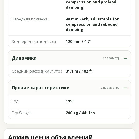
compression and preload
damping
Передняя подвеска
40 mm Fork, adjustable for
compression and rebound
damping
Ход передней подвески
120 mm / 4.7"
Динамика
1 параметр
Средний расход (км./литр.)
31.1 m / 102 ft
Прочие характеристики
2 параметра
Год
1998
Dry Weight
200 kg / 441 lbs
Архив цен и объявлений