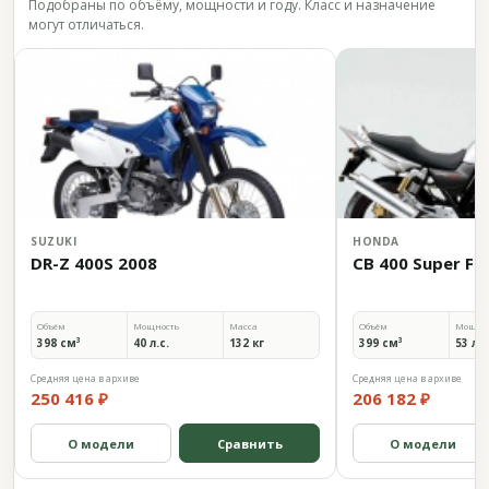
Подобраны по объёму, мощности и году. Класс и назначение
могут отличаться.
SUZUKI
HONDA
DR-Z 400S 2008
CB 400 Super Fo
Объём
Мощность
Масса
Объём
Мощно
398 см³
40 л.с.
132 кг
399 см³
53 л.с
Средняя цена в архиве
Средняя цена в архиве
250 416 ₽
206 182 ₽
О модели
Сравнить
О модели