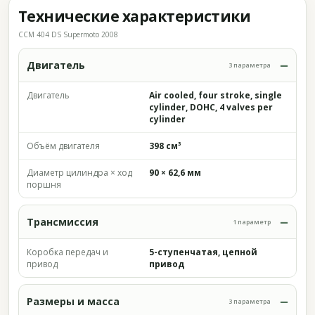
Технические характеристики
CCM 404 DS Supermoto 2008
Двигатель
3 параметра
Двигатель
Air cooled, four stroke, single
cylinder, DOHC, 4 valves per
cylinder
Объём двигателя
398 см³
Диаметр цилиндра × ход
90 × 62,6 мм
поршня
Трансмиссия
1 параметр
Коробка передач и
5-ступенчатая, цепной
привод
привод
Размеры и масса
3 параметра