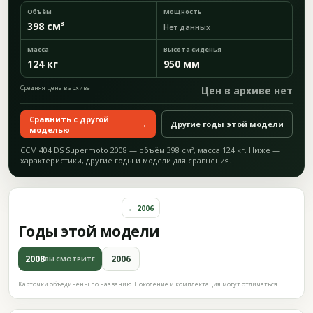
Объём
Мощность
398 см³
Нет данных
Масса
Высота сиденья
124 кг
950 мм
Средняя цена в архиве
Цен в архиве нет
Сравнить с другой
→
Другие годы этой модели
моделью
CCM 404 DS Supermoto 2008 — объём 398 см³, масса 124 кг. Ниже —
характеристики, другие годы и модели для сравнения.
← 2006
Годы этой модели
2008
2006
ВЫ СМОТРИТЕ
Карточки объединены по названию. Поколение и комплектация могут отличаться.