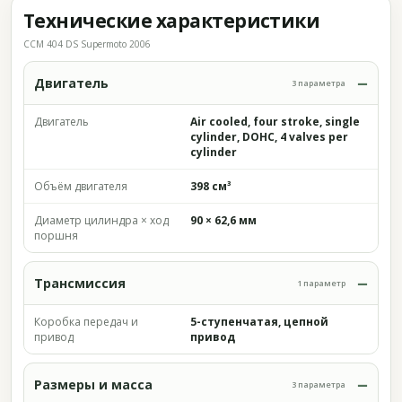
Технические характеристики
CCM 404 DS Supermoto 2006
Двигатель
3 параметра
Двигатель
Air cooled, four stroke, single
cylinder, DOHC, 4 valves per
cylinder
Объём двигателя
398 см³
Диаметр цилиндра × ход
90 × 62,6 мм
поршня
Трансмиссия
1 параметр
Коробка передач и
5-ступенчатая, цепной
привод
привод
Размеры и масса
3 параметра