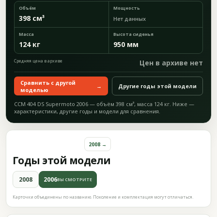
Объём
Мощность
398 см³
Нет данных
Масса
Высота сиденья
124 кг
950 мм
Средняя цена в архиве
Цен в архиве нет
Сравнить с другой
→
Другие годы этой модели
моделью
CCM 404 DS Supermoto 2006 — объём 398 см³, масса 124 кг. Ниже —
характеристики, другие годы и модели для сравнения.
2008 →
Годы этой модели
2008
2006
ВЫ СМОТРИТЕ
Карточки объединены по названию. Поколение и комплектация могут отличаться.