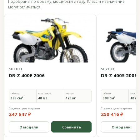
Подобраны по объёму, мощности и году. Класс и назначение
могут отличаться.
SUZUKI
SUZUKI
DR-Z 400E 2006
DR-Z 400S 2006
Объём
Мощность
Масса
Объём
Мощно
398 см³
40 л.с.
126 кг
398 см³
40 л.с
Средняя цена в архиве
Средняя цена в архиве
247 647 ₽
250 416 ₽
О модели
Сравнить
О модели