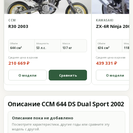
CCM
KAWASAKI
R30 2003
ZX-6R Ninja 200
Объём
Мощность
Масса
Объём
Мощно
644 см³
53 л.с.
137 кг
636 см³
118 л.
Средняя цена в архиве
Средняя цена в архиве
210 669 ₽
439 331 ₽
О модели
Сравнить
О модели
Описание CCM 644 DS Dual Sport 2002
Описание пока не добавлено
Посмотрите характеристики, другие годы или сравните эту
модель с другой.