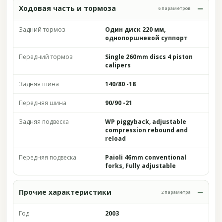
Ходовая часть и тормоза
6 параметров
Задний тормоз
Один диск 220 мм,
однопоршневой суппорт
Передний тормоз
Single 260mm discs 4 piston
calipers
Задняя шина
140/80 -18
Передняя шина
90/90 -21
Задняя подвеска
WP piggyback, adjustable
compression rebound and
reload
Передняя подвеска
Paioli 46mm conventional
forks, Fully adjustable
Прочие характеристики
2 параметра
Год
2003