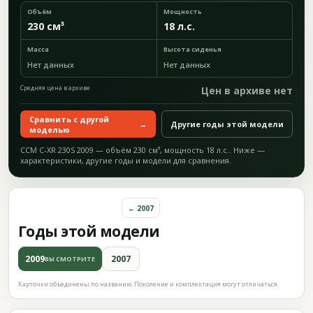
Объём
Мощность
230 см³
18 л.с.
Масса
Высота сиденья
Нет данных
Нет данных
Средняя цена в архиве
Цен в архиве нет
Сравнить с другой
→
Другие годы этой модели
моделью
CCM C-XR 230S 2009 — объём 230 см³, мощность 18 л.с.. Ниже —
характеристики, другие годы и модели для сравнения.
← 2007
Годы этой модели
2009
2007
ВЫ СМОТРИТЕ
Карточки объединены по названию. Поколение и комплектация могут отличаться.