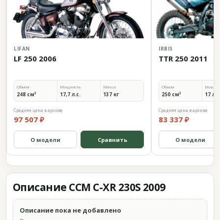
LIFAN
IRBIS
LF 250 2006
TTR 250 2011
Объём
Мощность
Масса
Объём
Мощно
248 см³
17,7 л.с.
137 кг
250 см³
17 л.с
Средняя цена в архиве
Средняя цена в архиве
97 507 ₽
83 337 ₽
О модели
Сравнить
О модели
Описание CCM C-XR 230S 2009
Описание пока не добавлено