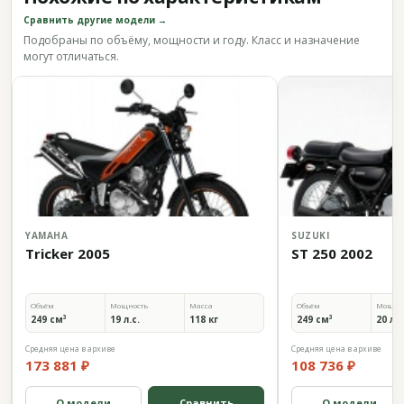
Сравнить другие модели →
Подобраны по объёму, мощности и году. Класс и назначение
могут отличаться.
YAMAHA
SUZUKI
Tricker 2005
ST 250 2002
Объём
Мощность
Масса
Объём
Мощно
249 см³
19 л.с.
118 кг
249 см³
20 л.с
Средняя цена в архиве
Средняя цена в архиве
173 881 ₽
108 736 ₽
О модели
Сравнить
О модели