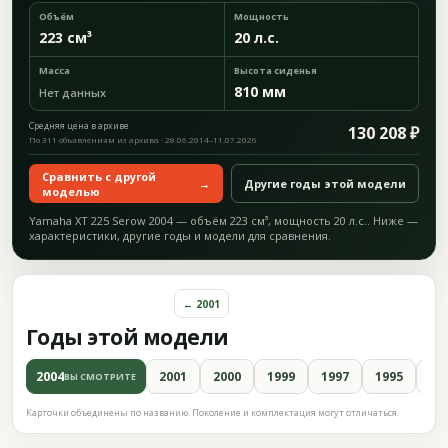
Объём
Мощность
223 см³
20 л.с.
Масса
Высота сиденья
810 мм
Нет данных
Средняя цена в архиве
130 208 ₽
По 311 объявлениям из архива · 28.06.2014–11.07.2026
Сравнить с другой
→
Другие годы этой модели
моделью
Yamaha XT 225 Serow 2004 — объём 223 см³, мощность 20 л.с.. Ниже —
характеристики, другие годы и модели для сравнения.
← 2001
Годы этой модели
2004
2001
2000
1999
1997
1995
19
ВЫ СМОТРИТЕ
Карточки объединены по названию. Поколение и комплектация могут отличаться.