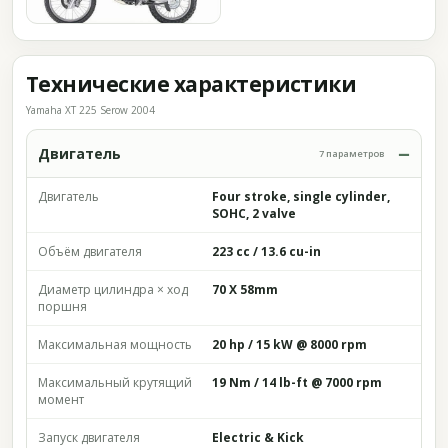
Технические характеристики
Yamaha XT 225 Serow 2004
Двигатель
7 параметров
Двигатель
Four stroke, single cylinder,
SOHC, 2 valve
Объём двигателя
223 cc / 13.6 cu-in
Диаметр цилиндра × ход
70 X 58mm
поршня
Максимальная мощность
20 hp / 15 kW @ 8000 rpm
Максимальный крутящий
19 Nm / 14 lb-ft @ 7000 rpm
момент
Запуск двигателя
Electric & Kick