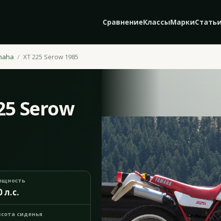
Сравнение
Классы
Марки
Стать
maha
XT 225 Serow 1985
25 Serow
ощность
0 л.с.
сота сиденья