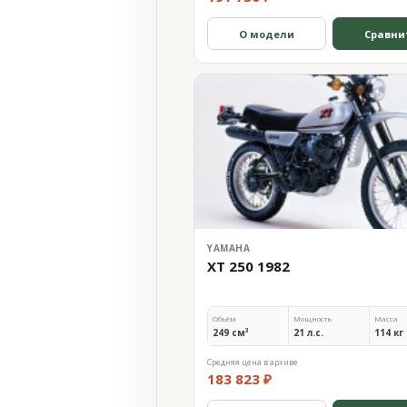
О модели
Сравни
YAMAHA
XT 250 1982
Объём
Мощность
Масса
249 см³
21 л.с.
114 кг
Средняя цена в архиве
183 823 ₽