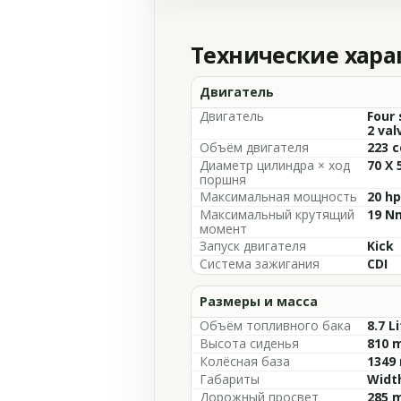
Технические хар
Двигатель
Двигатель
Four 
2 val
Объём двигателя
223 c
Диаметр цилиндра × ход
70 X
поршня
Максимальная мощность
20 hp
Максимальный крутящий
19 Nm
момент
Запуск двигателя
Kick
Система зажигания
CDI
Размеры и масса
Объём топливного бака
8.7 L
Высота сиденья
810 m
Колёсная база
1349 
Габариты
Width
Дорожный просвет
285 m