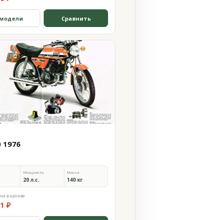
 модели
Сравнить
0 1976
Мощность
Масса
20 л.с.
140 кг
на в архиве
1 ₽