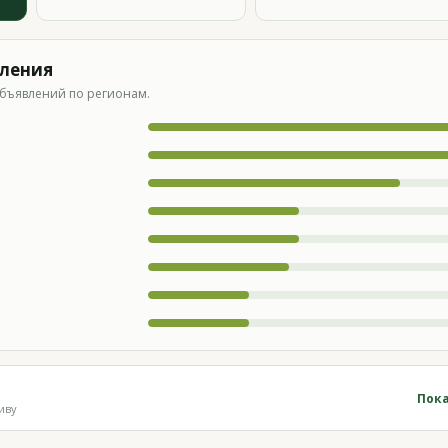
вления
бъявлений по регионам.
Пока
иву