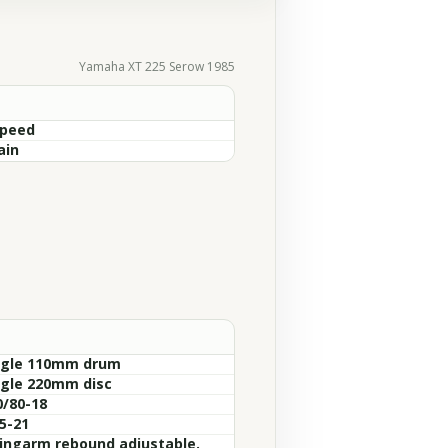
Yamaha XT 225 Serow 1985
Speed
ain
ngle 110mm drum
ngle 220mm disc
0/80-18
5-21
ingarm rebound adjustable.