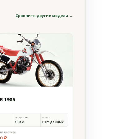
Сравнить другие модели →
0R 1985
Мощность
Масса
18 л.с.
Нет данных
на в архиве
0 ₽