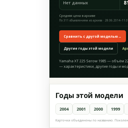
8
Нет данных
Средняя цена в архиве
По 311 объявлениям из архива · 28.06.2014–11.
Сравнить с другой моделью
→
Другие годы этой модели
Ар
Yamaha XT 225 Serow 1985 — объём 223
— характеристики, другие годы и мо
Годы этой модели
2004
2001
2000
1999
Карточки объединены по названию. Поколени