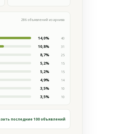
286 объявлений из архива
14,0%
40
10,8%
31
8,7%
25
5,2%
15
5,2%
15
4,9%
14
3,5%
10
3,5%
10
зать последние 100 объявлений