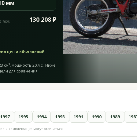
10 мм
130 208 ₽
07.2026
хив цен и объявлений
 см³, мощность 20 л.с.. Ниже
дели для сравнения.
1997
1995
1994
1993
1991
1990
1989
198
е и комплектация могут отличаться.