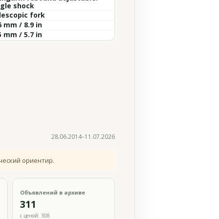
ngle shock
lescopic fork
 mm / 8.9 in
 mm / 5.7 in
28.06.2014–11.07.2026
ческий ориентир.
Объявлений в архиве
311
с ценой: 308