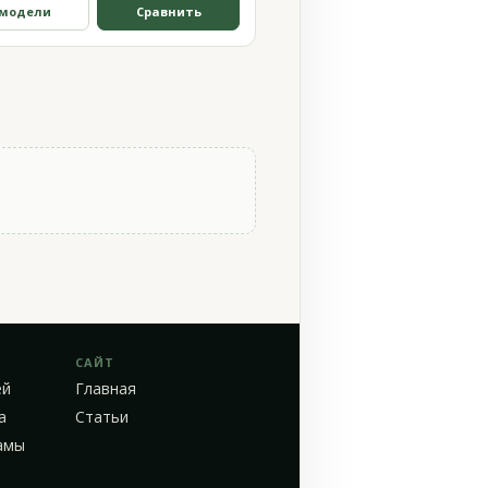
 модели
Сравнить
САЙТ
ей
Главная
а
Статьи
амы