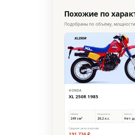
Похожие по хара
Подобраны по объёму, мощности и
HONDA
XL 250R 1985
Объём
Мощность
Масса
249 см³
20,2 л.с.
Нет д
Средняя цена в архиве
191 736 ₽