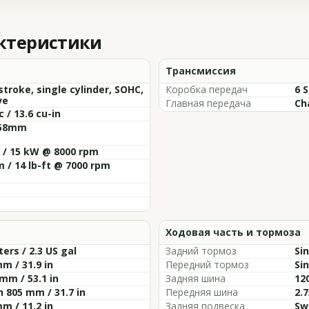
актеристики
Трансмиссия
stroke, single cylinder, SOHC,
Коробка передач
6 
ve
Главная передача
Ch
c / 13.6 cu-in
 58mm
 / 15 kW @ 8000 rpm
 / 14 lb-ft @ 7000 rpm
Ходовая часть и тормоза
iters / 2.3 US gal
Задний тормоз
Si
m / 31.9 in
Передний тормоз
Si
mm / 53.1 in
Задняя шина
12
 805 mm / 31.7 in
Передняя шина
2.7
m / 11.2 in
Задняя подвеска
Sw