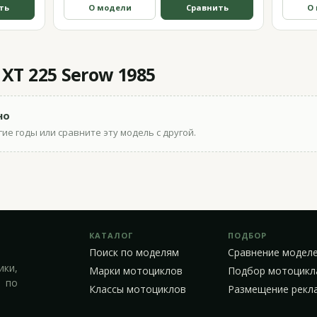
ть
О модели
Сравнить
О
T 225 Serow 1985
но
ие годы или сравните эту модель с другой.
КАТАЛОГ
ПОДБОР
Поиск по моделям
Сравнение модел
ики,
Марки мотоциклов
Подбор мотоцикл
 по
Классы мотоциклов
Размещение рекл