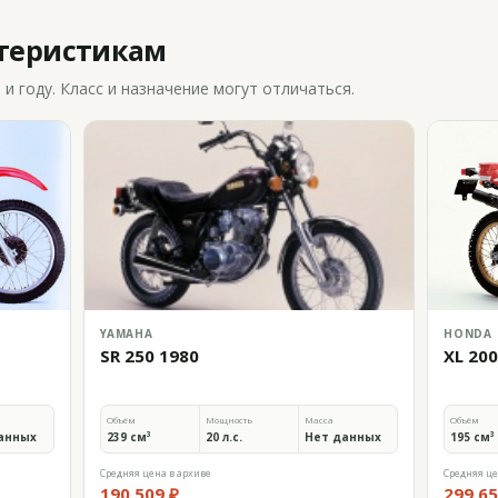
ктеристикам
 году. Класс и назначение могут отличаться.
YAMAHA
HONDA
SR 250 1980
XL 20
Объём
Мощность
Масса
Объём
анных
239 см³
20 л.с.
Нет данных
195 см³
Средняя цена в архиве
Средняя це
190 509 ₽
299 65