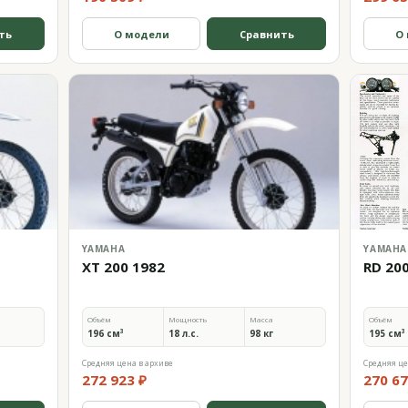
ть
О модели
Сравнить
О
YAMAHA
YAMAHA
XT 200 1982
RD 20
Объём
Мощность
Масса
Объём
196 см³
18 л.с.
98 кг
195 см³
Средняя цена в архиве
Средняя це
272 923 ₽
270 67