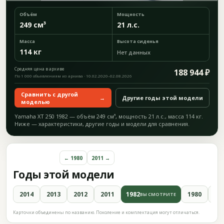
Объём
Мощность
249 см³
21 л.с.
Масса
Высота сиденья
114 кг
Нет данных
Средняя цена в архиве
188 944 ₽
По 1 000 объявлениям из архива · 10.02.2020–02.08.2026
Сравнить с другой
→
Другие годы этой модели
моделью
Yamaha XT 250 1982 — объём 249 см³, мощность 21 л.с., масса 114 кг.
Ниже — характеристики, другие годы и модели для сравнения.
← 1980
2011 →
Годы этой модели
2014
2013
2012
2011
1982
1980
19
ВЫ СМОТРИТЕ
Карточки объединены по названию. Поколение и комплектация могут отличаться.