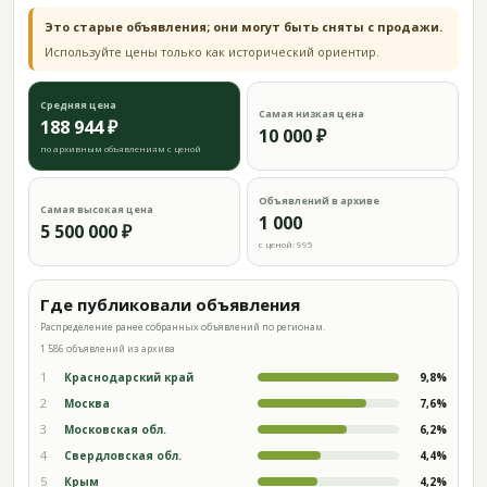
Это старые объявления; они могут быть сняты с продажи.
Используйте цены только как исторический ориентир.
Средняя цена
Самая низкая цена
188 944 ₽
10 000 ₽
по архивным объявлениям с ценой
Объявлений в архиве
Самая высокая цена
1 000
5 500 000 ₽
с ценой: 995
Где публиковали объявления
Распределение ранее собранных объявлений по регионам.
1 586 объявлений из архива
1
Краснодарский край
9,8%
2
Москва
7,6%
3
Московская обл.
6,2%
4
Свердловская обл.
4,4%
5
Крым
4,2%