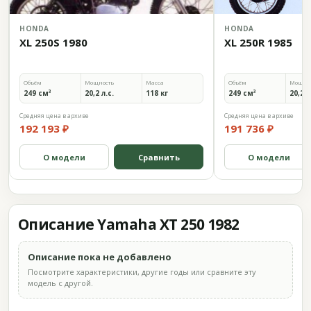
HONDA
HONDA
XL 250S 1980
XL 250R 1985
Объём
Мощность
Масса
Объём
Мощно
249 см³
20,2 л.с.
118 кг
249 см³
20,2 л
Средняя цена в архиве
Средняя цена в архиве
192 193 ₽
191 736 ₽
О модели
Сравнить
О модели
Описание Yamaha XT 250 1982
Описание пока не добавлено
Посмотрите характеристики, другие годы или сравните эту
модель с другой.