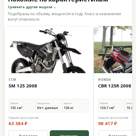
Сравнить другие модели →
Подобраны по объёму, мощности и году. Класс и назначение
могут отличаться.
CCM
HONDA
SM 125 2008
CBR 125R 2008
Объём
Мощность
Масса
Объём
Мощно
125 см³
Нет данных
126 кг
124,7 см³
13,6 л
Средняя цена в архиве
Средняя цена в архиве
63 384 ₽
98 417 ₽
О модели
Сравнить
О модели