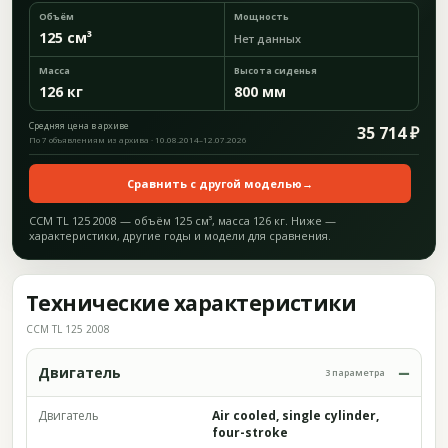
Объём
Мощность
125 см³
Нет данных
Масса
Высота сиденья
126 кг
800 мм
Средняя цена в архиве
35 714 ₽
По 7 объявлениям из архива · 10.08.2014–12.07.2026
Сравнить с другой моделью
→
CCM TL 125 2008 — объём 125 см³, масса 126 кг. Ниже —
характеристики, другие годы и модели для сравнения.
Технические характеристики
CCM TL 125 2008
Двигатель
3 параметра
Двигатель
Air cooled, single cylinder,
four-stroke