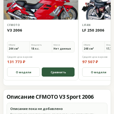
CFMOTO
LIFAN
V3 2006
LF 250 2006
Объём
Мощность
Масса
Объём
Мощно
244 см³
18 л.с.
Нет данных
248 см³
17,7 л
Средняя цена в архиве
Средняя цена в архиве
131 773 ₽
97 507 ₽
О модели
Сравнить
О модели
Описание CFMOTO V3 Sport 2006
Описание пока не добавлено