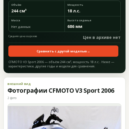
Объём
Мощность
244 см³
18 л.с.
Масса
Высота сиденья
686 мм
Нет данных
Средняя цена в архиве
Цен в архиве нет
Сравнить с другой моделью
→
CFMOTO V3 Sport 2006 — объём 244 см³, мощность 18 л.с.. Ниже —
характеристики, другие годы и модели для сравнения.
ВНЕШНИЙ ВИД
Фотографии CFMOTO V3 Sport 2006
2 фото