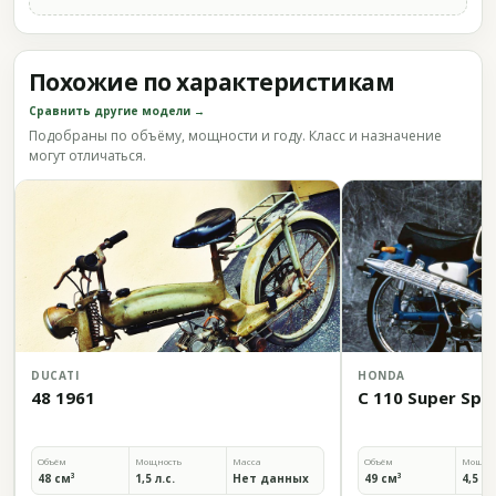
Похожие по характеристикам
Сравнить другие модели →
Подобраны по объёму, мощности и году. Класс и назначение
могут отличаться.
DUCATI
HONDA
48 1961
C 110 Super Spo
Объём
Мощность
Масса
Объём
Мощно
48 см³
1,5 л.с.
Нет данных
49 см³
4,5 л.