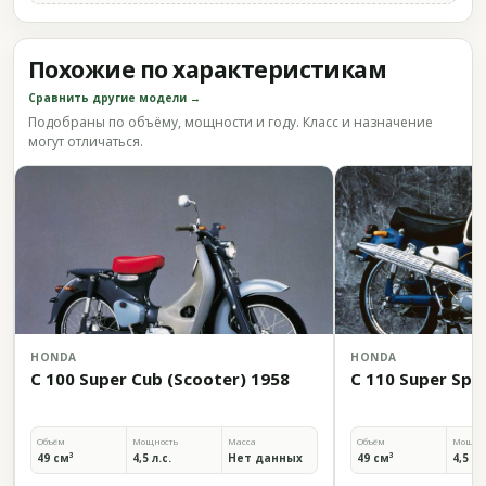
Похожие по характеристикам
Сравнить другие модели →
Подобраны по объёму, мощности и году. Класс и назначение
могут отличаться.
HONDA
HONDA
C 100 Super Cub (Scooter) 1958
C 110 Super Spo
Объём
Мощность
Масса
Объём
Мощно
49 см³
4,5 л.с.
Нет данных
49 см³
4,5 л.