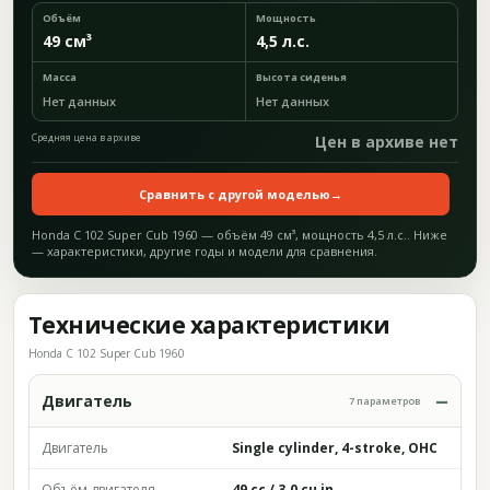
Объём
Мощность
49 см³
4,5 л.с.
Масса
Высота сиденья
Нет данных
Нет данных
Средняя цена в архиве
Цен в архиве нет
Сравнить с другой моделью
→
Honda C 102 Super Cub 1960 — объём 49 см³, мощность 4,5 л.с.. Ниже
— характеристики, другие годы и модели для сравнения.
Технические характеристики
Honda C 102 Super Cub 1960
Двигатель
7 параметров
Двигатель
Single cylinder, 4-stroke, OHC
Объём двигателя
49 cc / 3.0 cu in