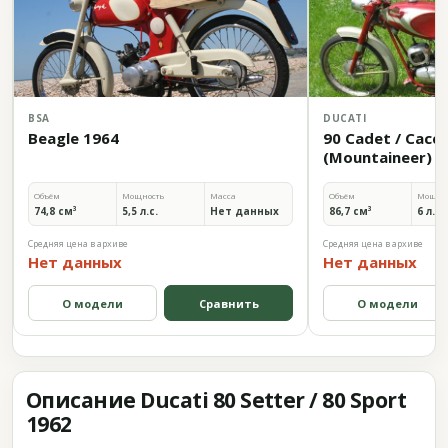
BSA
DUCATI
Beagle 1964
90 Cadet / Cacci
(Mountaineer) 1
Объём
Мощность
Масса
Объём
Мощно
74,8 см³
5,5 л.с.
Нет данных
86,7 см³
6 л.с.
Средняя цена в архиве
Средняя цена в архиве
Нет данных
Нет данных
О модели
Сравнить
О модели
Описание Ducati 80 Setter / 80 Sport
1962