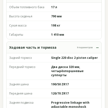
Объём топливного бака
17 л
Высота сиденья
790 мм
Сухая масса
198 кг
Габариты
1 410 мм
Ходовая часть и тормоза
9 параметров
Задний тормоз
Single 220 disc 2 piston caliper
Передний тормоз
Два диска 320 мм,
четырёхпоршневые
суппорты
Задняя шина
190/50 ZR17
Передняя шина
120/70 ZR17
Задняя подвеска
Progressive linkage with
adjustable monoshock