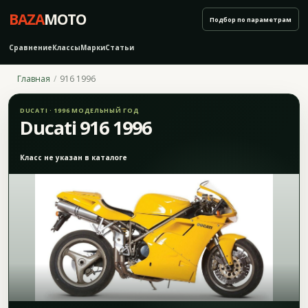
BAZA
MOTO
Подбор по параметрам
Сравнение
Классы
Марки
Статьи
Главная
916 1996
DUCATI · 1996 МОДЕЛЬНЫЙ ГОД
Ducati 916 1996
Класс не указан в каталоге