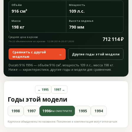
Объём
Мощность
916 см³
109 л.с.
Масса
Высота сиденья
198 кг
790 мм
Средняя цена в архиве
712 114 ₽
По 22 объявлениям из архива · 12.08.2014–20.07.2026
Сравнить с другой
→
Другие годы этой модели
моделью
Ducati 916 1996 — объём 916 см³, мощность 109 л.с., масса 198 кг.
Ниже — характеристики, другие годы и модели для сравнения.
← 1995
1997 →
Годы этой модели
1998
1997
1996
1995
1994
ВЫ СМОТРИТЕ
Карточки объединены по названию. Поколение и комплектация могут отличаться.