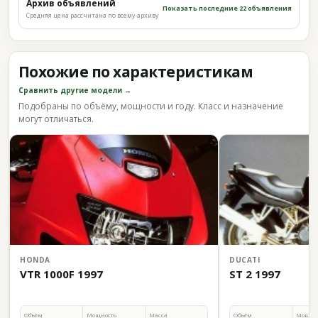
Архив объявлений
Показать последние 22 объявления
Средняя цена рассчитана по всему архиву
Похожие по характеристикам
Сравнить другие модели →
Подобраны по объёму, мощности и году. Класс и назначение
могут отличаться.
HONDA
DUCATI
VTR 1000F 1997
ST 2 1997
Объём
Мощность
Масса
Объём
Мощно