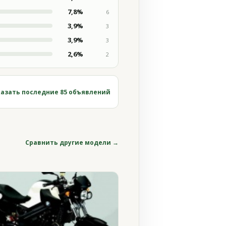
7,8%
6
3,9%
3
3,9%
3
2,6%
2
азать последние 85 объявлений
Сравнить другие модели →