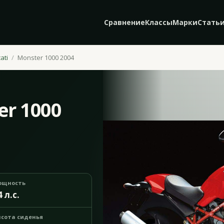
Сравнение
Классы
Марки
Стать
ati
Monster 1000 2004
er 1000
ощность
4 л.с.
сота сиденья