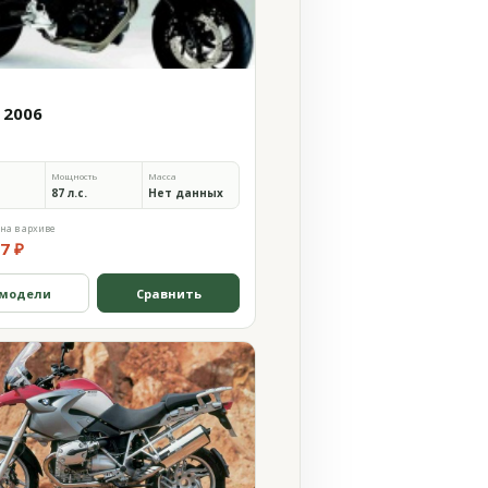
 2006
Мощность
Масса
87 л.с.
Нет данных
на в архиве
7 ₽
 модели
Сравнить