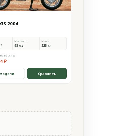
0GS 2004
Мощность
Масса
м³
98 л.с.
225 кг
на в архиве
4 ₽
 модели
Сравнить