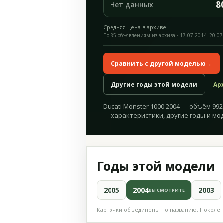
8
Нет данных
Средняя цена в архиве
По 85 объявлениям из архива · 17.07.2014–20.07
Сравнить с другой моделью
→
Другие годы этой модели
Ар
Ducati Monster 1000 2004 — объём 992 
— характеристики, другие годы и мо
Годы этой модели
2005
2004
2003
ВЫ СМОТРИТЕ
Карточки объединены по названию. Поколени