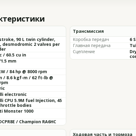
актеристики
Трансмиссия
stroke, 90 L twin cylinder,
Коробка передач
6 
, desmodromic 2 valves per
Главная передача
Tub
der
Сцепление
Dr
c / 60.5 cu in
co
71.5 mm
kW / 84 hp @ 8000 rpm
 / 8.6 kgf-m / 62 ft-lb @
 rpm
ric
li electronic
li CPU 5.9M fuel Injection, 45
hrottle bodies
ti Monster 1000
DCPR8E / Champion RA6HC
Ходовая часть и тормоза