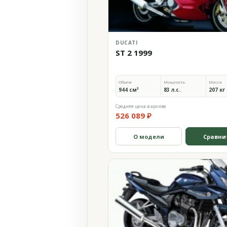
DUCATI
ST 2 1999
Объём
Мощность
Масса
944 см³
83 л.с.
207 кг
Средняя цена в архиве
526 089 ₽
О модели
Сравни