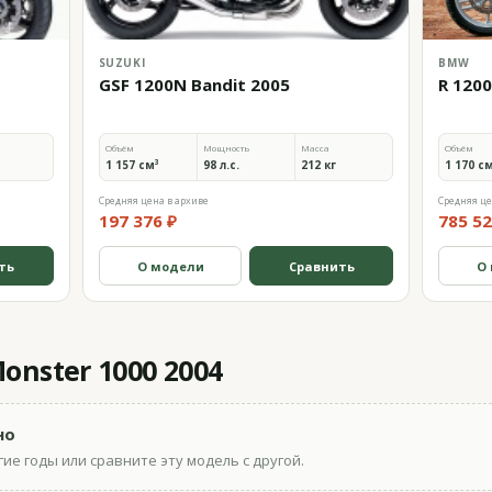
SUZUKI
BMW
GSF 1200N Bandit 2005
R 120
Объём
Мощность
Масса
Объём
1 157 см³
98 л.с.
212 кг
1 170 с
Средняя цена в архиве
Средняя це
197 376 ₽
785 52
ть
О модели
Сравнить
О
onster 1000 2004
но
ие годы или сравните эту модель с другой.