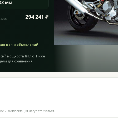
03 мм
294 241 ₽
.2026
хив цен и объявлений
см³, мощность 84 л.с.. Ниже
дели для сравнения.
е и комплектация могут отличаться.