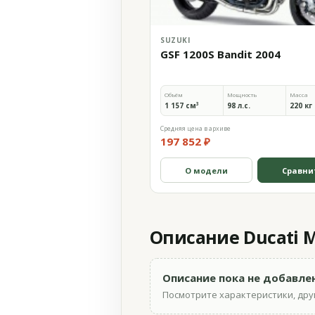
SUZUKI
GSF 1200S Bandit 2004
Объём
Мощность
Масса
1 157 см³
98 л.с.
220 кг
Средняя цена в архиве
197 852 ₽
О модели
Сравни
Описание Ducati M
Описание пока не добавле
Посмотрите характеристики, друг