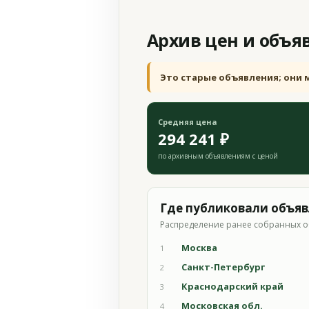
Архив цен и объя
Это старые объявления; они 
Средняя цена
294 241 ₽
по архивным объявлениям с ценой
Где публиковали объя
Распределение ранее собранных о
Москва
1
Санкт-Петербург
2
Краснодарский край
3
Московская обл.
4