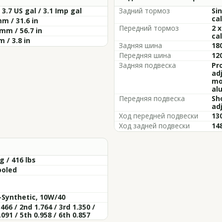
/ 3.7 US gal / 3.1 Imp gal
Задний тормоз
Si
cal
m / 31.6 in
Передний тормоз
2 
mm / 56.7 in
cal
 / 3.8 in
Задняя шина
18
Передняя шина
12
Задняя подвеска
Pr
ad
mo
al
Передняя подвеска
Sh
ad
Ход передней подвески
130
Ход задней подвески
148
g / 416 lbs
ooled
-Synthetic, 10W/40
,466 / 2nd 1.764 / 3rd 1.350 /
.091 / 5th 0.958 / 6th 0.857