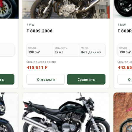
BMW
BMW
F 800S 2006
F 800R
Объём
Мощность
Масса
Объём
798 см³
85 л.с.
Нет данных
798 см³
Средняя цена в архиве
Средняя це
418 611 ₽
442 65
ть
О модели
Сравнить
О