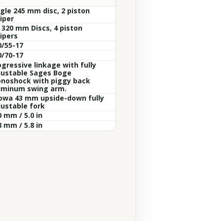
ngle 245 mm disc, 2 piston
iper
x 320 mm Discs, 4 piston
ipers
0/55-17
0/70-17
ogressive linkage with fully
justable Sages Boge
noshock with piggy back
uminum swing arm.
owa 43 mm upside-down fully
justable fork
 mm / 5.0 in
 mm / 5.8 in