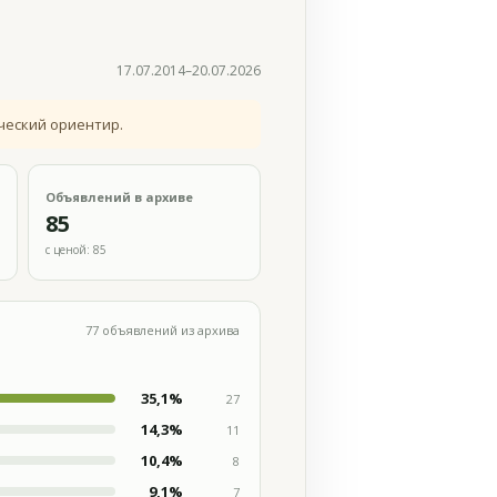
17.07.2014–20.07.2026
ческий ориентир.
Объявлений в архиве
85
с ценой: 85
77 объявлений из архива
35,1%
27
14,3%
11
10,4%
8
9,1%
7