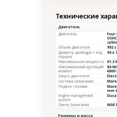
Технические хар
Двигатель
Двигатель
Four 
SOHC
cylin
Объём двигателя
992 c
Диаметр цилиндра × ход
94 x 
поршня
Максимальная мощность
61.2 
Максимальный крутящий
84 Nm
момент
6000
Запуск двигателя
Elect
Система зажигания
Marel
Подача топлива
Marel
mm t
Engine management
Duca
system
Свечи Зажигания
NGK 
Размеры и масса