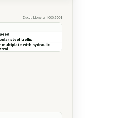
Ducati Monster 1000 2004
Speed
ular steel trellis
y multiplate with hydraulic
ntrol